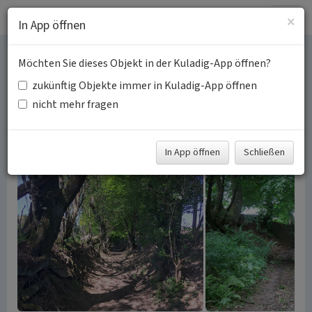
Togg
×
In App öffnen
navig
Möchten Sie dieses Objekt in der Kuladig-App öffnen?
Hohlwege im Bergischen
zukünftig Objekte immer in Kuladig-App öffnen
Land
nicht mehr fragen
Schlagwörter:
Hohlweg
Fachsicht(en):
Landeskunde, Kulturlandschaftspflege
In App öffnen
Schließen