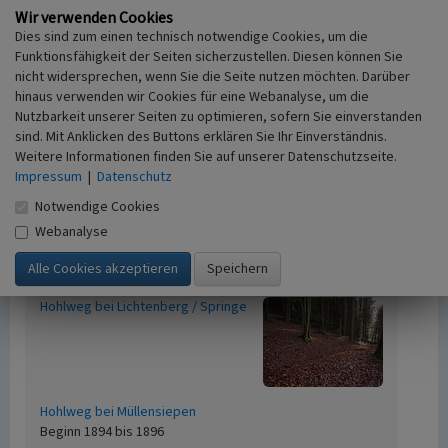
Beginn 1825 bis 1840
Wir verwenden Cookies
Dies sind zum einen technisch notwendige Cookies, um die
Hohlweg bei Ketzberg
Funktionsfähigkeit der Seiten sicherzustellen. Diesen können Sie
nicht widersprechen, wenn Sie die Seite nutzen möchten. Darüber
hinaus verwenden wir Cookies für eine Webanalyse, um die
Nutzbarkeit unserer Seiten zu optimieren, sofern Sie einverstanden
sind. Mit Anklicken des Buttons erklären Sie Ihr Einverständnis.
Hohlweg bei Klespe
Weitere Informationen finden Sie auf unserer Datenschutzseite.
Beginn 1894 bis 1896
Impressum
|
Datenschutz
Hohlweg bei Leichlingen-Unterberg
Notwendige Cookies
Webanalyse
Hohlweg bei Lichtenberg / Springe
Hohlweg bei Müllensiepen
Beginn 1894 bis 1896