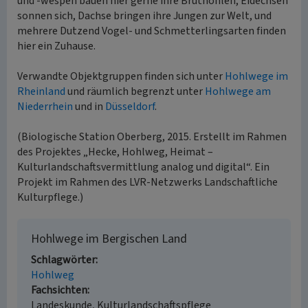
und -wespen bauen hier gerne ihre Bruthöhlen, Eidechsen
sonnen sich, Dachse bringen ihre Jungen zur Welt, und
mehrere Dutzend Vogel- und Schmetterlingsarten finden
hier ein Zuhause.
Verwandte Objektgruppen finden sich unter
Hohlwege im
Rheinland
und räumlich begrenzt unter
Hohlwege am
Niederrhein
und in
Düsseldorf
.
(Biologische Station Oberberg, 2015. Erstellt im Rahmen
des Projektes „Hecke, Hohlweg, Heimat –
Kulturlandschaftsvermittlung analog und digital“. Ein
Projekt im Rahmen des LVR-Netzwerks Landschaftliche
Kulturpflege.)
Hohlwege im Bergischen Land
Schlagwörter
Hohlweg
Fachsichten
Landeskunde, Kulturlandschaftspflege