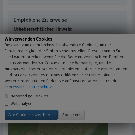
Empfohlene Zitierweise
Urheberrechtlicher Hinweis
Der hier präsentierte Inhalt ist urheberrechtlich
Wir verwenden Cookies
geschützt. Die angezeigten Medien unterliegen
Dies sind zum einen technisch notwendige Cookies, um die
möglicherweise zusätzlichen urheberrechtlichen
Funktionsfähigkeit der Seiten sicherzustellen. Diesen können Sie
Bedingungen, die an diesen ausgewiesen sind.
nicht widersprechen, wenn Sie die Seite nutzen möchten. Darüber
Empfohlene Zitierweise
hinaus verwenden wir Cookies für eine Webanalyse, um die
„Hohlweg zwischen Bochen und Wüstemünte”. In:
Nutzbarkeit unserer Seiten zu optimieren, sofern Sie einverstanden
sind. Mit Anklicken des Buttons erklären Sie Ihr Einverständnis.
KuLaDig, Kultur.Landschaft.Digital. URL:
Weitere Informationen finden Sie auf unserer Datenschutzseite.
https://www.kuladig.de/Objektansicht/A-NF-
Impressum
|
Datenschutz
20090421-0004
(Abgerufen: 8. August 2026)
Notwendige Cookies
Webanalyse