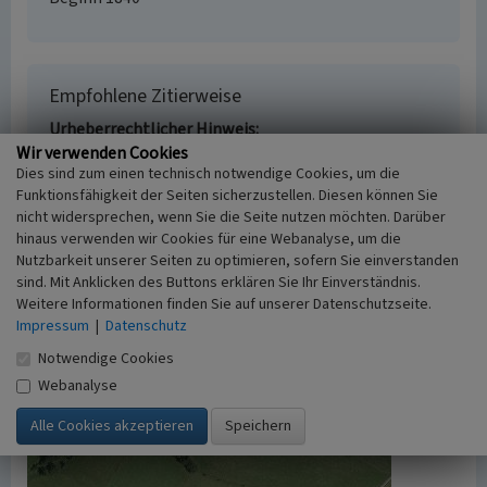
Empfohlene Zitierweise
Urheberrechtlicher Hinweis
Wir verwenden Cookies
Der hier präsentierte Inhalt ist urheberrechtlich
Dies sind zum einen technisch notwendige Cookies, um die
geschützt. Die angezeigten Medien unterliegen
Funktionsfähigkeit der Seiten sicherzustellen. Diesen können Sie
möglicherweise zusätzlichen urheberrechtlichen
nicht widersprechen, wenn Sie die Seite nutzen möchten. Darüber
Bedingungen, die an diesen ausgewiesen sind.
hinaus verwenden wir Cookies für eine Webanalyse, um die
Empfohlene Zitierweise
Nutzbarkeit unserer Seiten zu optimieren, sofern Sie einverstanden
„Hohlwege bei Schmalenfeld”. In: KuLaDig,
sind. Mit Anklicken des Buttons erklären Sie Ihr Einverständnis.
Kultur.Landschaft.Digital. URL:
Weitere Informationen finden Sie auf unserer Datenschutzseite.
https://www.kuladig.de/Objektansicht/A-NF-
Impressum
|
Datenschutz
20090421-0002
(Abgerufen: 6. August 2026)
Notwendige Cookies
Webanalyse