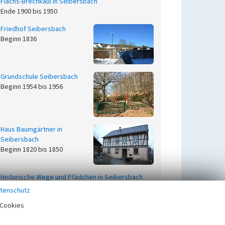
Flachs-Brechkaul in Seibersbach
Ende 1900 bis 1950
Friedhof Seibersbach
Beginn 1836
Grundschule Seibersbach
Beginn 1954 bis 1956
Haus Baumgärtner in
Seibersbach
Beginn 1820 bis 1850
Historische Wege und Pfädchen in Seibersbach
tenschutz
Höfe und Mühlen in Seibersbach
Cookies