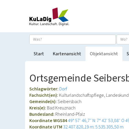
Start
Kartenansicht
Objektansicht
S
Ortsgemeinde Seibers
Schlagwörter:
Dorf
Fachsicht(en):
Kulturlandschaftspflege, Landeskun
Gemeinde(n):
Seibersbach
Kreis(e):
Bad Kreuznach
Bundesland:
Rheinland-Pfalz
Koordinate WGS84
49° 57′ 46,7″ N: 7° 42′ 53,08″ O
4
Koordinate UTM
32.407.820,19 m: 5.535.305,50 m