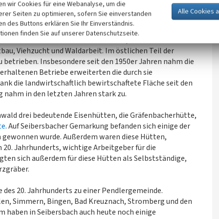
n wir Cookies für eine Webanalyse, um die
au von Straßen.
erer Seiten zu optimieren, sofern Sie einverstanden
nach oben
ken des Buttons erklären Sie Ihr Einverständnis.
tionen finden Sie auf unserer Datenschutzseite.
s 20. Jahrhundert Subsistenzwirtschaft, die wesentlichen
au, Viehzucht und Waldarbeit. Im östlichen Teil der
 betrieben. Insbesondere seit den 1950er Jahren nahm die
 erhaltenen Betriebe erweiterten die durch sie
nk die landwirtschaftlich bewirtschaftete Fläche seit den
 nahm in den letzten Jahren stark zu.
nwald drei bedeutende Eisenhütten, die Gräfenbacherhütte,
te
. Auf Seibersbacher Gemarkung befanden sich einige der
ten gewonnen wurde. Außerdem waren diese Hütten,
20. Jahrhunderts, wichtige Arbeitgeber für die
gten sich außerdem für diese Hütten als Selbstständige,
rzgräber.
te des 20. Jahrhunderts zu einer Pendlergemeinde.
llen, Simmern, Bingen, Bad Kreuznach, Stromberg und den
 haben in Seibersbach auch heute noch einige