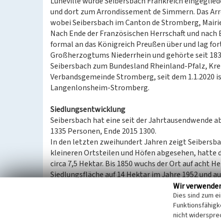
Lunéville wurde Seibersbach Frankreich eingeglie
und dort zum Arrondissement de Simmern. Das Arr
wobei Seibersbach im Canton de Stromberg, Mairi
Nach Ende der Französischen Herrschaft und nach 
formal an das Königreich Preußen über und lag for
Großherzogtums Niederrhein und gehörte seit 1830
Seibersbach zum Bundesland Rheinland-Pfalz, Kreis
Verbandsgemeinde Stromberg, seit dem 1.1.2020 i
Langenlonsheim-Stromberg.
Siedlungsentwicklung
Seibersbach hat eine seit der Jahrtausendwende 
1335 Personen, Ende 2015 1300.
In den letzten zweihundert Jahren zeigt Seibersba
kleineren Ortsteilen und Höfen abgesehen, hatte d
circa 7,5 Hektar. Bis 1850 wuchs der Ort auf acht 
Siedlungsfläche auf 14 Hektar im Jahre 1952 und a
konzentrierte sich der Besiedlungszuwachs vor al
Wir verwende
Dies sind zum e
Bemerkenswert ist, dass das heutige Straßennetz d
Funktionsfähigke
mehr als zweihundert Jahren existiert und bis wei
nicht widerspre
wurden. Nur die in den 1970er und 1990er Jahren 