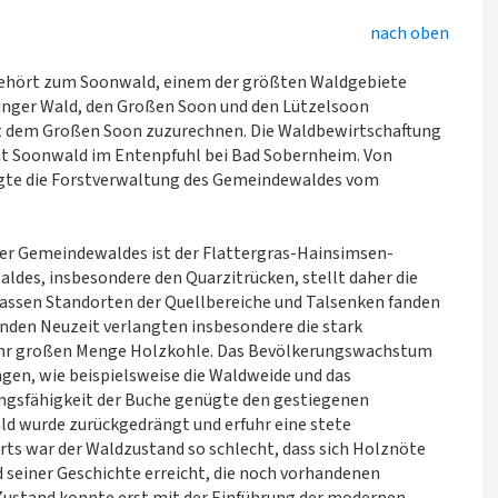
nach oben
gehört zum Soonwald, einem der größten Waldgebiete
Binger Wald, den Großen Soon und den Lützelsoon
st dem Großen Soon zuzurechnen. Die Waldbewirtschaftung
amt Soonwald im Entenpfuhl bei Bad Sobernheim. Von
folgte die Forstverwaltung des Gemeindewaldes vom
her Gemeindewaldes ist der Flattergras-Hainsimsen-
ldes, insbesondere den Quarzitrücken, stellt daher die
assen Standorten der Quellbereiche und Talsenken fanden
nenden Neuzeit verlangten insbesondere die stark
ehr großen Menge Holzkohle. Das Bevölkerungswachstum
n, wie beispielsweise die Waldweide und das
ngsfähigkeit der Buche genügte den gestiegenen
 wurde zurückgedrängt und erfuhr eine stete
rts war der Waldzustand so schlecht, dass sich Holznöte
 seiner Geschichte erreicht, die noch vorhandenen