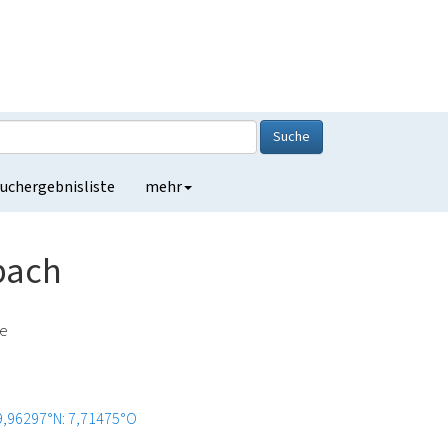
Suche
uchergebnisliste
mehr
bach
de
9,96297°N: 7,71475°O