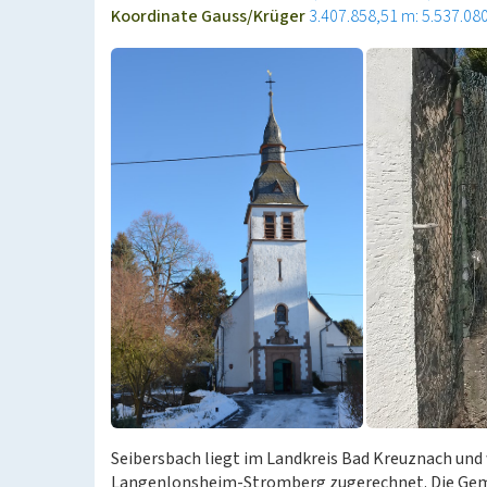
Koordinate Gauss/Krüger
3.407.858,51 m: 5.537.08
Seibersbach liegt im Landkreis Bad Kreuznach un
Langenlonsheim-Stromberg zugerechnet. Die Gem