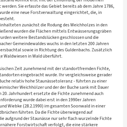
 Zustand konnte erst mit der Einführung der modernen
werden. Sie erfasste das Gebiet bereits ab dem Jahre 1786,
wurde eine neue Forstverwaltung eingerichtet, die, in
besteht.
nhalteten zunächst die Rodung des Weichholzes in den
ließend wurden die Flächen mittels Entwässerungsgräben
wurden weitere Bestandslücken geschlossen und die
sbacher Gemeindewaldes wuchs in den letzten 200 Jahren
bersbachtal sowie in Richtung des Guldenbachs. Zusätzlich
e Waldwiesen in Wald überführt.
ösischen Zeit zunehmend mit der standortfremden Fichte,
tandorten eingebracht wurde. Ihr vergleichsweise gerader
 Buche relativ hohe Staunässetoleranz - führten zu einer
heimischer Weichhölzer und der der Buche sank mit Dauer
m 20. Jahrhundert ersetzte die Fichte zunehmend auch
nförderung wurde dabei erst in den 1990er Jahren
) und Wiebke (28.2.1990) im gesamten Soonwald in einer
dbrüchen führten. Da die Fichte überwiegend auf
 aufgrund der Staunässe nur sehr flach wurzelnde Fichte
nähere Forstwirtschaft verfolgt, die eine stärkere