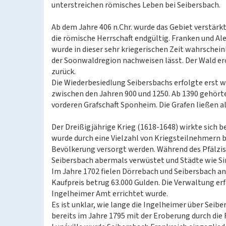
unterstreichen römisches Leben bei Seibersbach.
Ab dem Jahre 406 n.Chr. wurde das Gebiet verstärk
die römische Herrschaft endgültig. Franken und A
wurde in dieser sehr kriegerischen Zeit wahrscheinli
der Soonwaldregion nachweisen lässt. Der Wald er
zurück.
Die Wiederbesiedlung Seibersbachs erfolgte erst 
zwischen den Jahren 900 und 1250. Ab 1390 gehörte
vorderen Grafschaft Sponheim. Die Grafen ließen al
Der Dreißigjährige Krieg (1618-1648) wirkte sich b
wurde durch eine Vielzahl von Kriegsteilnehmern b
Bevölkerung versorgt werden. Während des Pfälzi
Seibersbach abermals verwüstet und Städte wie S
Im Jahre 1702 fielen Dörrebach und Seibersbach an
Kaufpreis betrug 63.000 Gulden. Die Verwaltung e
Ingelheimer Amt errichtet wurde.
Es ist unklar, wie lange die Ingelheimer über Seib
bereits im Jahre 1795 mit der Eroberung durch die