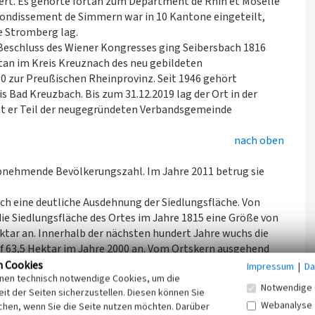
dert. Es gehörte fortan zum Départment de Rhin et Moselle
ondissement de Simmern war in 10 Kantone eingeteilt,
e Stromberg lag.
Beschluss des Wiener Kongresses ging Seibersbach 1816
tan im Kreis Kreuznach des neu gebildeten
 zur Preußischen Rheinprovinz. Seit 1946 gehört
 Bad Kreuzbach. Bis zum 31.12.2019 lag der Ort in der
st er Teil der neugegründeten Verbandsgemeinde
nach oben
abnehmende Bevölkerungszahl. Im Jahre 2011 betrug sie
ch eine deutliche Ausdehnung der Siedlungsfläche. Von
ie Siedlungsfläche des Ortes im Jahre 1815 eine Größe von
Hektar an. Innerhalb der nächsten hundert Jahre wuchs die
uf 63,5 Hektar im Jahre 2000 an. Vom Ortskern ausgehend
lem auf den Osten, Norden und Westen.
n Cookies
Impressum
|
Da
inen technisch notwendige Cookies, um die
er Ortslage Seibersbach in seinem Verlauf bereits seit
Notwendige 
it der Seiten sicherzustellen. Diesen können Sie
t ins 20. Jahrhundert hinein kaum neue Straßen angelegt
Webanalyse
chen, wenn Sie die Seite nutzen möchten. Darüber
im Norden und Westen der Ortschaft angelegten