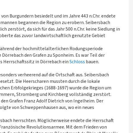
t von Burgundern besiedelt und im Jahre 443 n.Chr. endete
lemannen begannen die Region zu erobern. Seibersbach
ch zerstört, da sich für das Jahr 500 n.Chr. keine Siedlung in
oberte das zuvor landwirtschaftlich genutzte Gebiet
während der hochmittelalterlichen Rodungsperiode
 Dörrebach den Grafen zu Sponheim. Es war Teil der
s Herrschaftssitz in Dörrebach ein
Schloss
bauen.
esonders verheerend auf die Ortschaft aus. Seibersbach
esetzt. Die Heerscharen mussten durch die lokale
schen Erbfolgekrieges (1688-1697) wurde die Region um
immern, Stromberg und Kirchberg vollständig zerstört.
 den Grafen Franz Adolf Dietrich von Ingelheim. Der
rfolgte von Schweppenhausen aus, wo ein neues
ersbach herrschten. Möglicherweise endete die Herrschaft
 Französische Revolutionsarmee. Mit dem Frieden von