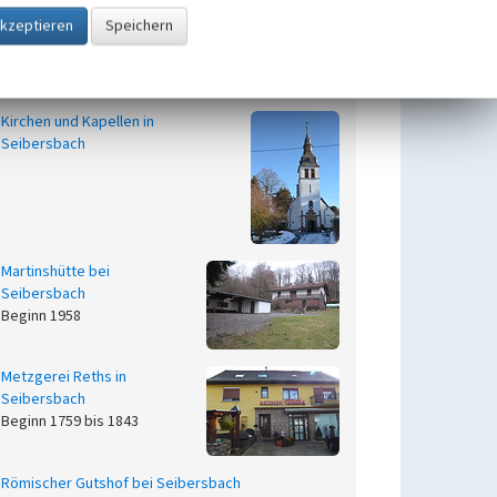
Jüdischer Friedhof „Am
Eichenhang“ in Seibersbach
Beginn 1780 bis 1870
Kirchen und Kapellen in
Seibersbach
Martinshütte bei
Seibersbach
Beginn 1958
Metzgerei Reths in
Seibersbach
Beginn 1759 bis 1843
Römischer Gutshof bei Seibersbach