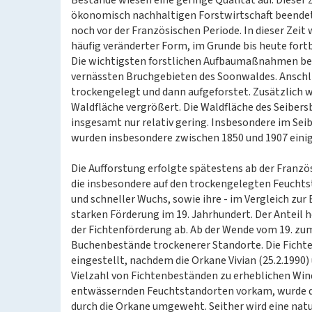
Bestände wiesen eine geringe Qualität auf. Dieser
ökonomisch nachhaltigen Forstwirtschaft beendet 
noch vor der Französischen Periode. In dieser Zeit 
häufig veränderter Form, im Grunde bis heute fort
Die wichtigsten forstlichen Aufbaumaßnahmen bei
vernässten Bruchgebieten des Soonwaldes. Ansch
trockengelegt und dann aufgeforstet. Zusätzlich 
Waldfläche vergrößert. Die Waldfläche des Seiber
insgesamt nur relativ gering. Insbesondere im Sei
wurden insbesondere zwischen 1850 und 1907 einig
Die Aufforstung erfolgte spätestens ab der Franz
die insbesondere auf den trockengelegten Feuchts
und schneller Wuchs, sowie ihre - im Vergleich zur
starken Förderung im 19. Jahrhundert. Der Anteil 
der Fichtenförderung ab. Ab der Wende vom 19. zu
Buchenbestände trockenerer Standorte. Die Fichte
eingestellt, nachdem die Orkane Vivian (25.2.1990
Vielzahl von Fichtenbeständen zu erheblichen Win
entwässernden Feuchtstandorten vorkam, wurde die
durch die Orkane umgeweht. Seither wird eine natur