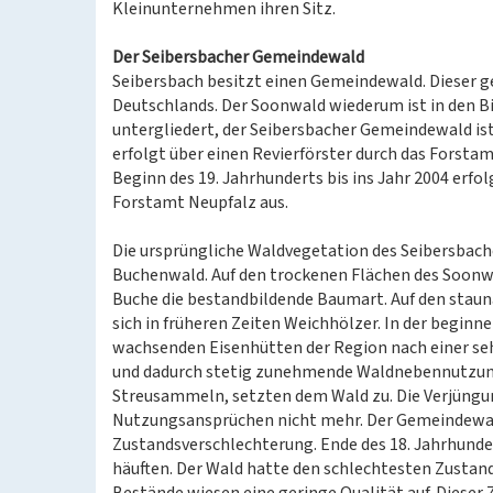
Kleinunternehmen ihren Sitz.
Der Seibersbacher Gemeindewald
Seibersbach besitzt einen Gemeindewald. Dieser 
Deutschlands. Der Soonwald wiederum ist in den 
untergliedert, der Seibersbacher Gemeindewald i
erfolgt über einen Revierförster durch das Forst
Beginn des 19. Jahrhunderts bis ins Jahr 2004 er
Forstamt Neupfalz aus.
Die ursprüngliche Waldvegetation des Seibersbac
Buchenwald. Auf den trockenen Flächen des Soonwa
Buche die bestandbildende Baumart. Auf den staun
sich in früheren Zeiten Weichhölzer. In der begin
wachsenden Eisenhütten der Region nach einer s
und dadurch stetig zunehmende Waldnebennutzunge
Streusammeln, setzten dem Wald zu. Die Verjüngu
Nutzungsansprüchen nicht mehr. Der Gemeindewald
Zustandsverschlechterung. Ende des 18. Jahrhunde
häuften. Der Wald hatte den schlechtesten Zustand