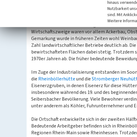
hinaus verwende
Neubaugebiete erforderten den umfassenden Neub
Nutzbarkeit uns
sind. Mit Anklic
Das Wirtschaftsleben
Weitere Informa
Die Seibersbacher Bevölkerung betrieb bis weit in
Wirtschaftszweige waren vor allem Ackerbau, Obstb
Gemarkung wurde in früheren Zeiten wohl Weinbau
Zahl landwirtschaftlicher Betriebe deutlich ab. Die
bewirtschafteten Flächen dabei stetig. Trotzdem sa
1970er Jahren ab. Die früher bedeutende Beweidung
Im Zuge der Industrialisierung entstanden im Soo
die
Rheinböllerhütte
und die
Stromberger Neuhüt
Eisenerzgruben, in denen Eisenerz für diese Hüt
insbesondere während des 19. und des beginnenden 
Seibersbacher Bevölkerung. Viele Bewohner verdin
unter anderem als Köhler, Fuhrunternehmer und E
Die Ortschaft entwickelte sich in der zweiten Hälf
Bedeutende Arbeitgeber befinden sich in Rheinbö
Regionen Rhein-Main sowie Rheinhessen. Trotzdem