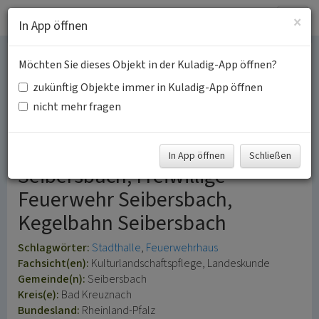
Togg
×
In App öffnen
navig
Möchten Sie dieses Objekt in der Kuladig-App öffnen?
Ausoniushalle
zukünftig Objekte immer in Kuladig-App öffnen
Seibersbach
nicht mehr fragen
Dorfgemeinschaftshaus
In App öffnen
Schließen
Seibersbach, Freiwillige
Feuerwehr Seibersbach,
Kegelbahn Seibersbach
Schlagwörter:
Stadthalle
Feuerwehrhaus
Fachsicht(en):
Kulturlandschaftspflege, Landeskunde
Gemeinde(n):
Seibersbach
Kreis(e):
Bad Kreuznach
Bundesland:
Rheinland-Pfalz