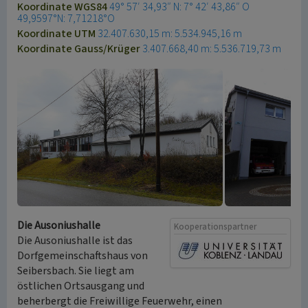
Koordinate WGS84
49° 57′ 34,93″ N: 7° 42′ 43,86″ O
49,9597°N: 7,71218°O
Koordinate UTM
32.407.630,15 m: 5.534.945,16 m
Koordinate Gauss/Krüger
3.407.668,40 m: 5.536.719,73 m
Die Ausoniushalle
Kooperationspartner
Die Ausoniushalle ist das
Dorfgemeinschaftshaus von
Seibersbach. Sie liegt am
östlichen Ortsausgang und
beherbergt die Freiwillige Feuerwehr, einen