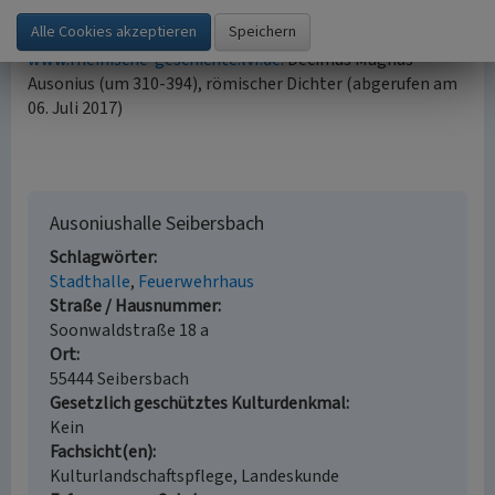
www.feuerwehr-seibersbach.de
: Freiwillige Feuerwehr
Seibersbach (abgerufen am 06. Juli 2017)
www.rheinische-geschichte.lvr.de
: Decimus Magnus
Ausonius (um 310-394), römischer Dichter (abgerufen am
06. Juli 2017)
Ausoniushalle Seibersbach
Schlagwörter
Stadthalle
Feuerwehrhaus
Straße / Hausnummer
Soonwaldstraße 18 a
Ort
55444 Seibersbach
Gesetzlich geschütztes Kulturdenkmal
Kein
Fachsicht(en)
Kulturlandschaftspflege, Landeskunde