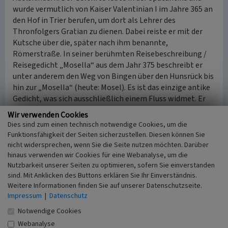
wurde vermutlich von Kaiser Valentinian I im Jahre 365 an
den Hof in Trier berufen, um dort als Lehrer des
Thronfolgers Gratian zu dienen. Dabei reiste er mit der
Kutsche über die, später nach ihm benannte,
Römerstraße. In seiner berühmten Reisebeschreibung /
Reisegedicht „Mosella“ aus dem Jahr 375 beschreibt er
unter anderem den Weg von Bingen über den Hunsrück bis
hin zur „Mosella“ (heute: Mosel). Es ist das einzige antike
Gedicht, was sich ausschließlich einem Fluss widmet. Er
beschreibt hier außerdem die Landschaft des Hunsrücks
Wir verwenden Cookies
und die naturräumlichen Gegebenheiten in der Umgebung
Dies sind zum einen technisch notwendige Cookies, um die
und im Fluss (Fruchtbarkeit, Nebenflüsse als auch
Funktionsfähigkeit der Seiten sicherzustellen. Diesen können Sie
Fischarten).
nicht widersprechen, wenn Sie die Seite nutzen möchten. Darüber
Seit März 2015 trägt die Ausoniushalle in Seibersbach
hinaus verwenden wir Cookies für eine Webanalyse, um die
Nutzbarkeit unserer Seiten zu optimieren, sofern Sie einverstanden
seinen Namen.
sind. Mit Anklicken des Buttons erklären Sie Ihr Einverständnis.
Weitere Informationen finden Sie auf unserer Datenschutzseite.
(Hans Martin Jakobs & Sebastian Schmidt, Universität
Impressum
|
Datenschutz
Koblenz-Landau, 2017)
Notwendige Cookies
Internet
Webanalyse