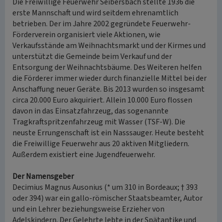
Die Freiwillige Feuerwehr Seibersbach stellte 1936 die
erste Mannschaft und wird seitdem ehrenamtlich
betrieben. Der im Jahre 2002 gegründete Feuerwehr-
Förderverein organisiert viele Aktionen, wie
Verkaufsstände am Weihnachtsmarkt und der Kirmes und
unterstützt die Gemeinde beim Verkauf und der
Entsorgung der Weihnachtsbäume. Des Weiteren helfen
die Förderer immer wieder durch finanzielle Mittel bei der
Anschaffung neuer Geräte. Bis 2013 wurden so insgesamt
circa 20.000 Euro akquiriert. Allein 10.000 Euro flossen
davon in das Einsatzfahrzeug, das sogenannte
Tragkraftspritzenfahrzeug mit Wasser (TSF-W). Die
neuste Errungenschaft ist ein Nasssauger. Heute besteht
die Freiwillige Feuerwehr aus 20 aktiven Mitgliedern.
Außerdem existiert eine Jugendfeuerwehr.
Der Namensgeber
Decimius Magnus Ausonius (* um 310 in Bordeaux; † 393
oder 394) war ein gallo-römischer Staatsbeamter, Autor
und ein Lehrer beziehungsweise Erzieher von
Adelskindern. Der Gelehrte lebte in der Spätantike und