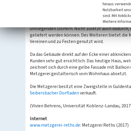
Auch heutzutage bezieht die Metzgerei ihre Tiere 
hinaus verwende
Schlachterei besitzt. Wie auch damals werden bis h
Nutzbarkeit uns
verarbeitet, zubereitet und hergestellt. Der Betrie
sind. Mit Anklic
Weitere Informa
immer noch der einzige Metzger in der Umgebung 
umliegenden Dörfern. Nicht zuletzt auch dadurch,
geliefert werden können. Des Weiteren bietet die 
Vereinen und zu Festen genutzt wird.
Da das Gebäude direkt auf der Ecke einer abknicken
Kunden sehr gut ersichtlich. Das heutige Haus, we
zeichnet sich durch eine gelbe Fassade mit Balkon 
Metzgerei gestalterisch vom Wohnhaus absetzt.
Die Metzgerei besitzt eine Zweigstelle in Gulden
Seibersbacher Dorfladen
verkauft.
(Vivien Behrens, Universität Koblenz-Landau, 2017
Internet
www.metzgerei-reths.de
: Metzgerei Reths (2017)