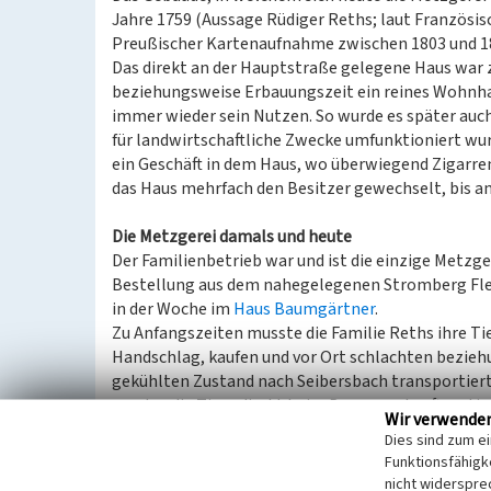
Jahre 1759 (Aussage Rüdiger Reths; laut Französi
Preußischer Kartenaufnahme zwischen 1803 und 18
Das direkt an der Hauptstraße gelegene Haus war 
beziehungsweise Erbauungszeit ein reines Wohnhaus
immer wieder sein Nutzen. So wurde es später auch
für landwirtschaftliche Zwecke umfunktioniert wurd
ein Geschäft in dem Haus, wo überwiegend Zigarren
das Haus mehrfach den Besitzer gewechselt, bis am
Die Metzgerei damals und heute
Der Familienbetrieb war und ist die einzige Metzge
Bestellung aus dem nahegelegenen Stromberg Fle
in der Woche im
Haus Baumgärtner
.
Zu Anfangszeiten musste die Familie Reths ihre T
Handschlag, kaufen und vor Ort schlachten bezieh
gekühlten Zustand nach Seibersbach transportiert
wurden die Tiere direkt beim Bauern gekauft und im
Wir verwende
kleineren Schlachthäuser zu Großschlachtereien ve
Dies sind zum e
der Großschlachterei Knichel.
Funktionsfähigke
nicht widerspre