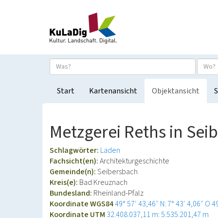
Start
Kartenansicht
Objektansicht
S
Metzgerei Reths in Sei
Schlagwörter:
Laden
Fachsicht(en):
Architekturgeschichte
Gemeinde(n):
Seibersbach
Kreis(e):
Bad Kreuznach
Bundesland:
Rheinland-Pfalz
Koordinate WGS84
49° 57′ 43,46″ N: 7° 43′ 4,06″ O
4
Koordinate UTM
32.408.037,11 m: 5.535.201,47 m