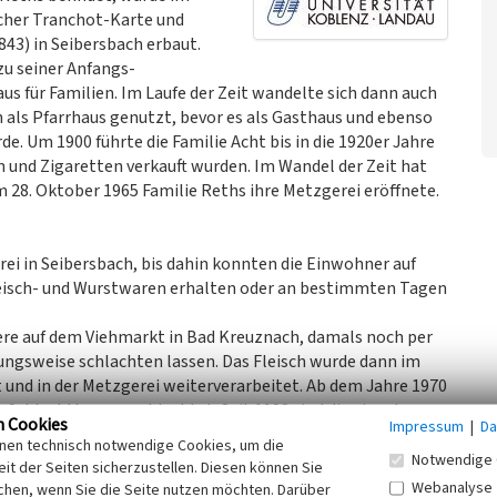
scher Tranchot-Karte und
43) in Seibersbach erbaut.
zu seiner Anfangs-
 für Familien. Im Laufe der Zeit wandelte sich dann auch
 als Pfarrhaus genutzt, bevor es als Gasthaus und ebenso
e. Um 1900 führte die Familie Acht bis in die 1920er Jahre
 und Zigaretten verkauft wurden. Im Wandel der Zeit hat
 28. Oktober 1965 Familie Reths ihre Metzgerei eröffnete.
rei in Seibersbach, bis dahin konnten die Einwohner auf
isch- und Wurstwaren erhalten oder an bestimmten Tagen
iere auf dem Viehmarkt in Bad Kreuznach, damals noch per
ungsweise schlachten lassen. Das Fleisch wurde dann im
 und in der Metzgerei weiterverarbeitet. Ab dem Jahre 1970
 Schlachthaus geschlachtet. Seit 1988 sind die einzelnen
n Cookies
Impressum
|
Da
rlagert worden. Familie Reths bezog dann ihr Fleisch von
inen technisch notwendige Cookies, um die
Notwendige 
it der Seiten sicherzustellen. Diesen können Sie
Webanalyse
chen, wenn Sie die Seite nutzen möchten. Darüber