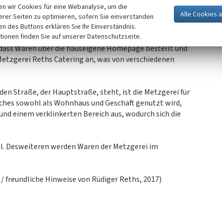
aus der umliegenden Region, da sie keine eigene
n wir Cookies für eine Webanalyse, um die
eut alle Waren, Fleischkonserven, Gerichte etc. eigens
erer Seiten zu optimieren, sofern Sie einverstanden
b, welcher sich in der zweiten Generation befindet, ist
ken des Buttons erklären Sie Ihr Einverständnis.
tionen finden Sie auf unserer Datenschutzseite.
und erhält somit eine hohe Zahl an Kunden aus den
 dass Waren über die hauseigene Homepage bestellt und
Metzgerei Reths Catering an, was von verschiedenen
den Straße, der Hauptstraße, steht, ist die Metzgerei für
lches sowohl als Wohnhaus und Geschäft genutzt wird,
und einem verklinkerten Bereich aus, wodurch sich die
tal. Desweiteren werden Waren der Metzgerei im
 / freundliche Hinweise von Rüdiger Reths, 2017)