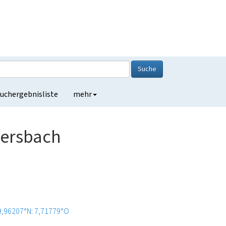
Suche
uchergebnisliste
mehr
bersbach
9,96207°N: 7,71779°O