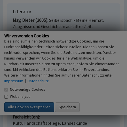
Literatur
May, Dieter (2005)
Seibersbach - Meine Heimat.
Zeugnisse und Geschichten aus alter Zeit.
Seibersbach.
Wir verwenden Cookies
Dies sind zum einen technisch notwendige Cookies, um die
Funktionsfähigkeit der Seiten sicherzustellen. Diesen können Sie
nicht widersprechen, wenn Sie die Seite nutzen möchten. Darüber
Friedhof Seibersbach
hinaus verwenden wir Cookies für eine Webanalyse, um die
Nutzbarkeit unserer Seiten zu optimieren, sofern Sie einverstanden
Schlagwörter
sind. Mit Anklicken des Buttons erklären Sie Ihr Einverständnis.
Friedhof
Weitere Informationen finden Sie auf unserer Datenschutzseite.
Straße / Hausnummer
Impressum
|
Datenschutz
Hauptstrasse
Notwendige Cookies
Ort
Webanalyse
55444 Seibersbach
Gesetzlich geschütztes Kulturdenkmal
Kein
Fachsicht(en)
Kulturlandschaftspflege, Landeskunde