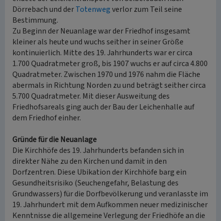
Dörrebach und der
Totenweg
verlor zum Teil seine
Bestimmung.
Zu Beginn der Neuanlage war der Friedhof insgesamt
kleiner als heute und wuchs seither in seiner Größe
kontinuierlich. Mitte des 19. Jahrhunderts war er circa
1.700 Quadratmeter groß, bis 1907 wuchs er auf circa 4.800
Quadratmeter. Zwischen 1970 und 1976 nahm die Fläche
abermals in Richtung Norden zu und beträgt seither circa
5.700 Quadratmeter. Mit dieser Ausweitung des
Friedhofsareals ging auch der Bau der Leichenhalle auf
dem Friedhof einher.
Gründe für die Neuanlage
Die Kirchhöfe des 19. Jahrhunderts befanden sich in
direkter Nähe zu den Kirchen und damit in den
Dorfzentren. Diese Ubikation der Kirchhöfe barg ein
Gesundheitsrisiko (Seuchengefahr, Belastung des
Grundwassers) für die Dorfbevölkerung und veranlasste im
19. Jahrhundert mit dem Aufkommen neuer medizinischer
Kenntnisse die allgemeine Verlegung der Friedhöfe an die