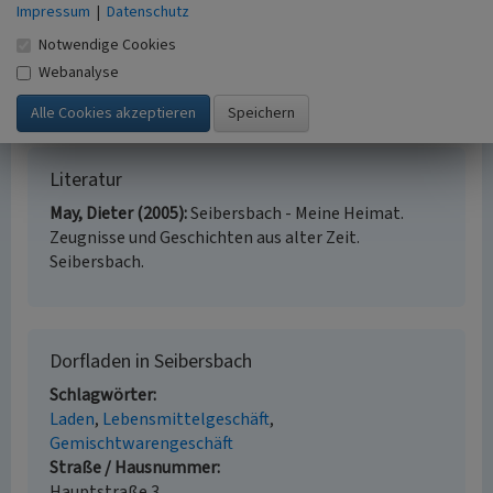
Impressum
|
Datenschutz
Jörn Schultheiß, Universität Koblenz-Landau, 2017)
Notwendige Cookies
Internet
Webanalyse
www.verbraucherzentrale.de
: Regionale Lebensmittel
(abgerufen 07.04.2017)
Literatur
May, Dieter (2005)
Seibersbach - Meine Heimat.
Zeugnisse und Geschichten aus alter Zeit.
Seibersbach.
Dorfladen in Seibersbach
Schlagwörter
Laden
Lebensmittelgeschäft
Gemischtwarengeschäft
Straße / Hausnummer
Hauptstraße 3