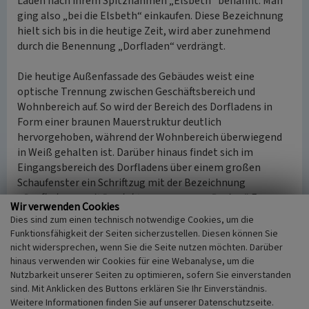
Laden nach ihrem Spitznahmen „Elsbeth“ benannt. Man
ging also „bei die Elsbeth“ einkaufen. Diese Bezeichnung
hielt sich bis in die heutige Zeit, wird aber zunehmend
durch die Benennung „Dorfladen“ verdrängt.
Die heutige Außenfassade des Gebäudes weist eine
optische Trennung zwischen Geschäftsbereich und
Wohnbereich auf. So wird der Bereich des Dorfladens in
Form einer braunen Mauerstruktur deutlich
hervorgehoben, während der Wohnbereich überwiegend
in Weiß gehalten ist. Darüber hinaus findet sich im
Eingangsbereich des Dorfladens über einem großen
Schaufenster ein Schriftzug mit der Bezeichnung
„Dorfladen … mit Produkten aus unserer Region“
. Ferner
Wir verwenden Cookies
wird die Spezialisierung des Dorfladens auf ein regionales
Dies sind zum einen technisch notwendige Cookies, um die
Produktangebot durch ein an der Außenfassade
Funktionsfähigkeit der Seiten sicherzustellen. Diesen können Sie
angebrachtes Schild verdeutlicht, das wichtige örtliche
nicht widersprechen, wenn Sie die Seite nutzen möchten. Darüber
Lieferanten auflistet.
hinaus verwenden wir Cookies für eine Webanalyse, um die
Nutzbarkeit unserer Seiten zu optimieren, sofern Sie einverstanden
(Jan Wengel, Universität Koblenz-Landau, 2017 /
sind. Mit Anklicken des Buttons erklären Sie Ihr Einverständnis.
Weitere Informationen finden Sie auf unserer Datenschutzseite.
freundliche Hinweise von Elisabeth Klumb, Seibersbach /