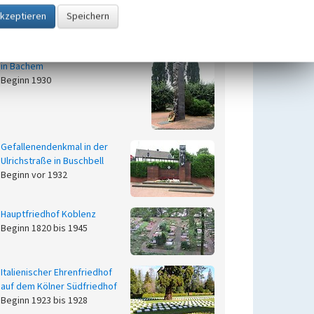
Friedhof Kirchhoven
Beginn 1301 bis 1491
Gefallenendenkmal „Christ König“
in Bachem
Beginn 1930
Gefallenendenkmal in der
Ulrichstraße in Buschbell
Beginn vor 1932
Hauptfriedhof Koblenz
Beginn 1820 bis 1945
Italienischer Ehrenfriedhof
auf dem Kölner Südfriedhof
Beginn 1923 bis 1928