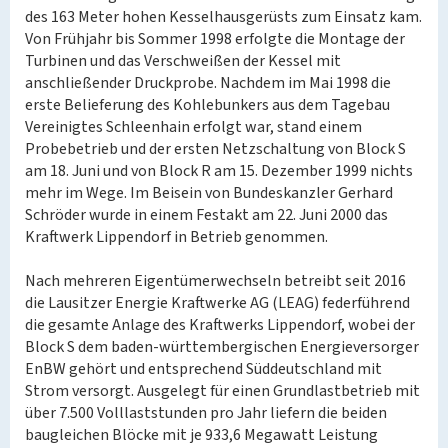
des 163 Meter hohen Kesselhausgerüsts zum Einsatz kam.
Von Frühjahr bis Sommer 1998 erfolgte die Montage der
Turbinen und das Verschweißen der Kessel mit
anschließender Druckprobe. Nachdem im Mai 1998 die
erste Belieferung des Kohlebunkers aus dem Tagebau
Vereinigtes Schleenhain erfolgt war, stand einem
Probebetrieb und der ersten Netzschaltung von Block S
am 18. Juni und von Block R am 15. Dezember 1999 nichts
mehr im Wege. Im Beisein von Bundeskanzler Gerhard
Schröder wurde in einem Festakt am 22. Juni 2000 das
Kraftwerk Lippendorf in Betrieb genommen.
Nach mehreren Eigentümerwechseln betreibt seit 2016
die Lausitzer Energie Kraftwerke AG (LEAG) federführend
die gesamte Anlage des Kraftwerks Lippendorf, wobei der
Block S dem baden-württembergischen Energieversorger
EnBW gehört und entsprechend Süddeutschland mit
Strom versorgt. Ausgelegt für einen Grundlastbetrieb mit
über 7.500 Volllaststunden pro Jahr liefern die beiden
baugleichen Blöcke mit je 933,6 Megawatt Leistung