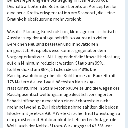
Bundesregierung eine Stilllegung im Jahre 2035 vor.
Deshalb arbeiten die Betreiber bereits an Konzepten für
eine neue Kraftwerksgeneration am Standort, die keine
Braunkohlebefeuerung mehr vorsieht.
Was die Planung, Konstruktion, Montage und technische
Ausstattung der Anlage betrifft, so wurden in vielen
Bereichen Neuland betreten und Innovationen
umgesetzt. Beispielsweise konnte gegenüber dem
Vorgängerkraftwerk Alt-Lippendorf die Umweltbelastung
auf ein Minimum reduziert werden: Staub um 99%,
Kohlendioxid um 98%, Stickoxide um 48%. Die
Rauchgasabführung über die Kühltürme zur Bauzeit mit
175 Metern die weltweit höchsten Naturzug-
Nasskühlturme in Stahlbetonbauweise und die wegen der
Rauchgasentschweflungsanlage deutlich verringerten
Schadstoffmengen machten einen Schornstein nicht
mehr notwendig. Zur Inbetriebnahme zählten die beiden
Blöcke mit je etwa 930 MW elektrischer Bruttoleistung zu
den größten mit Rohbraunkohle befeuerten Anlagen der
Welt, auch der Netto-Strom-Wirkungsgrad 42,5% war