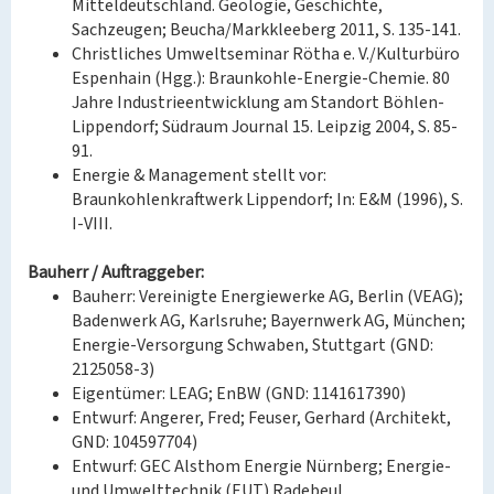
Mitteldeutschland. Geologie, Geschichte,
Sachzeugen; Beucha/Markkleeberg 2011, S. 135-141.
Christliches Umweltseminar Rötha e. V./Kulturbüro
Espenhain (Hgg.): Braunkohle-Energie-Chemie. 80
Jahre Industrieentwicklung am Standort Böhlen-
Lippendorf; Südraum Journal 15. Leipzig 2004, S. 85-
91.
Energie & Management stellt vor:
Braunkohlenkraftwerk Lippendorf; In: E&M (1996), S.
I-VIII.
Bauherr / Auftraggeber:
Bauherr: Vereinigte Energiewerke AG, Berlin (VEAG);
Badenwerk AG, Karlsruhe; Bayernwerk AG, München;
Energie-Versorgung Schwaben, Stuttgart (GND:
2125058-3)
Eigentümer: LEAG; EnBW (GND: 1141617390)
Entwurf: Angerer, Fred; Feuser, Gerhard (Architekt,
GND: 104597704)
Entwurf: GEC Alsthom Energie Nürnberg; Energie-
und Umwelttechnik (EUT) Radebeul