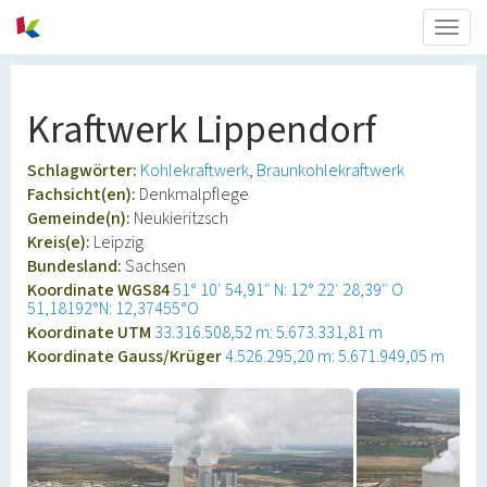
Togg
navig
Kraftwerk Lippendorf
Schlagwörter:
Kohlekraftwerk
Braunkohlekraftwerk
Fachsicht(en):
Denkmalpflege
Gemeinde(n):
Neukieritzsch
Kreis(e):
Leipzig
Bundesland:
Sachsen
Koordinate WGS84
51° 10′ 54,91″ N: 12° 22′ 28,39″ O
51,18192°N: 12,37455°O
Koordinate UTM
33.316.508,52 m: 5.673.331,81 m
Koordinate Gauss/Krüger
4.526.295,20 m: 5.671.949,05 m