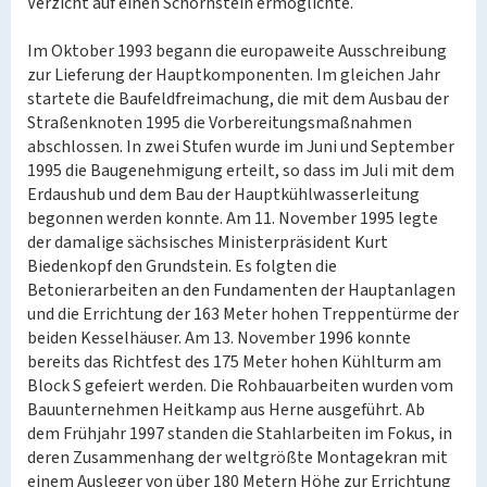
Verzicht auf einen Schornstein ermöglichte.
Im Oktober 1993 begann die europaweite Ausschreibung
zur Lieferung der Hauptkomponenten. Im gleichen Jahr
startete die Baufeldfreimachung, die mit dem Ausbau der
Straßenknoten 1995 die Vorbereitungsmaßnahmen
abschlossen. In zwei Stufen wurde im Juni und September
1995 die Baugenehmigung erteilt, so dass im Juli mit dem
Erdaushub und dem Bau der Hauptkühlwasserleitung
begonnen werden konnte. Am 11. November 1995 legte
der damalige sächsisches Ministerpräsident Kurt
Biedenkopf den Grundstein. Es folgten die
Betonierarbeiten an den Fundamenten der Hauptanlagen
und die Errichtung der 163 Meter hohen Treppentürme der
beiden Kesselhäuser. Am 13. November 1996 konnte
bereits das Richtfest des 175 Meter hohen Kühlturm am
Block S gefeiert werden. Die Rohbauarbeiten wurden vom
Bauunternehmen Heitkamp aus Herne ausgeführt. Ab
dem Frühjahr 1997 standen die Stahlarbeiten im Fokus, in
deren Zusammenhang der weltgrößte Montagekran mit
einem Ausleger von über 180 Metern Höhe zur Errichtung