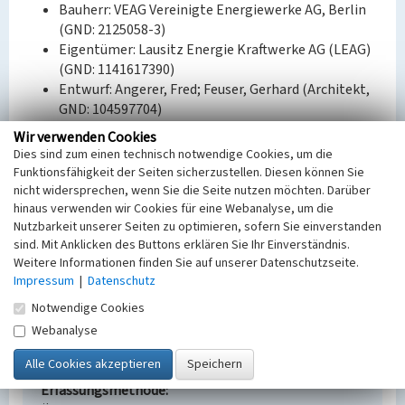
Bauherr: VEAG Vereinigte Energiewerke AG, Berlin
(GND: 2125058-3)
Eigentümer: Lausitz Energie Kraftwerke AG (LEAG)
(GND: 1141617390)
Entwurf: Angerer, Fred; Feuser, Gerhard (Architekt,
GND: 104597704)
Wir verwenden Cookies
BKM-Nummer:
30100200
Dies sind zum einen technisch notwendige Cookies, um die
Funktionsfähigkeit der Seiten sicherzustellen. Diesen können Sie
nicht widersprechen, wenn Sie die Seite nutzen möchten. Darüber
Verladestation Güterbahn
hinaus verwenden wir Cookies für eine Webanalyse, um die
Nutzbarkeit unserer Seiten zu optimieren, sofern Sie einverstanden
Schlagwörter
sind. Mit Anklicken des Buttons erklären Sie Ihr Einverständnis.
Güterbahnhof
Weitere Informationen finden Sie auf unserer Datenschutzseite.
Ort
Impressum
|
Datenschutz
Lippendorf
Notwendige Cookies
Fachsicht(en)
Denkmalpflege
Webanalyse
Erfassungsmaßstab
Keine Angabe
Erfassungsmethode