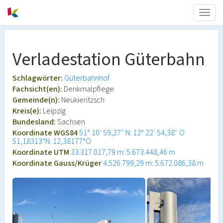
Togg
navig
Verladestation Güterbahn
Schlagwörter:
Güterbahnhof
Fachsicht(en):
Denkmalpflege
Gemeinde(n):
Neukieritzsch
Kreis(e):
Leipzig
Bundesland:
Sachsen
Koordinate WGS84
51° 10′ 59,27″ N: 12° 22′ 54,38″ O
51,18313°N: 12,38177°O
Koordinate UTM
33.317.017,79 m: 5.673.448,46 m
Koordinate Gauss/Krüger
4.526.799,29 m: 5.672.086,38 m