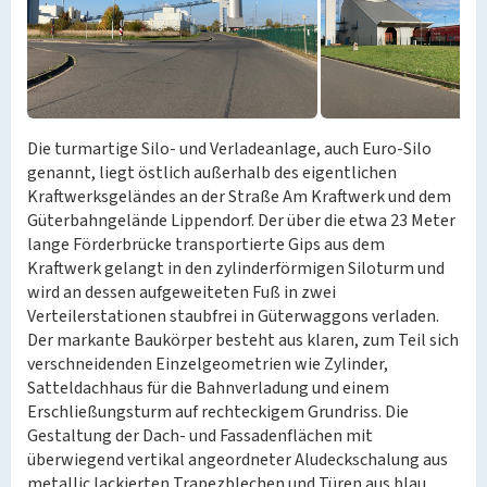
Die turmartige Silo- und Verladeanlage, auch Euro-Silo
genannt, liegt östlich außerhalb des eigentlichen
Kraftwerksgeländes an der Straße Am Kraftwerk und dem
Güterbahngelände Lippendorf. Der über die etwa 23 Meter
lange Förderbrücke transportierte Gips aus dem
Kraftwerk gelangt in den zylinderförmigen Siloturm und
wird an dessen aufgeweiteten Fuß in zwei
Verteilerstationen staubfrei in Güterwaggons verladen.
Der markante Baukörper besteht aus klaren, zum Teil sich
verschneidenden Einzelgeometrien wie Zylinder,
Satteldachhaus für die Bahnverladung und einem
Erschließungsturm auf rechteckigem Grundriss. Die
Gestaltung der Dach- und Fassadenflächen mit
überwiegend vertikal angeordneter Aludeckschalung aus
metallic lackierten Trapezblechen und Türen aus blau