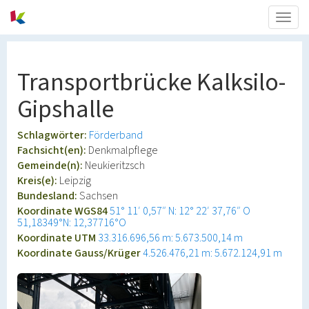
Togg
navig
Transportbrücke Kalksilo-
Gipshalle
Schlagwörter:
Förderband
Fachsicht(en):
Denkmalpflege
Gemeinde(n):
Neukieritzsch
Kreis(e):
Leipzig
Bundesland:
Sachsen
Koordinate WGS84
51° 11′ 0,57″ N: 12° 22′ 37,76″ O
51,18349°N: 12,37716°O
Koordinate UTM
33.316.696,56 m: 5.673.500,14 m
Koordinate Gauss/Krüger
4.526.476,21 m: 5.672.124,91 m