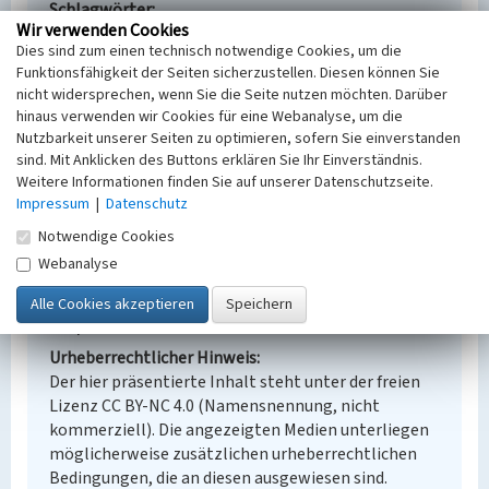
Schlagwörter
Wir verwenden Cookies
Förderband
Dies sind zum einen technisch notwendige Cookies, um die
Ort
Funktionsfähigkeit der Seiten sicherzustellen. Diesen können Sie
Lippendorf
nicht widersprechen, wenn Sie die Seite nutzen möchten. Darüber
Fachsicht(en)
hinaus verwenden wir Cookies für eine Webanalyse, um die
Denkmalpflege
Nutzbarkeit unserer Seiten zu optimieren, sofern Sie einverstanden
Erfassungsmaßstab
sind. Mit Anklicken des Buttons erklären Sie Ihr Einverständnis.
Keine Angabe
Weitere Informationen finden Sie auf unserer Datenschutzseite.
Erfassungsmethode
Impressum
|
Datenschutz
Übernahme aus externer Fachdatenbank
Notwendige Cookies
Webanalyse
Empfohlene Zitierweise
Urheberrechtlicher Hinweis
Der hier präsentierte Inhalt steht unter der freien
Lizenz CC BY-NC 4.0 (Namensnennung, nicht
kommerziell). Die angezeigten Medien unterliegen
möglicherweise zusätzlichen urheberrechtlichen
Bedingungen, die an diesen ausgewiesen sind.