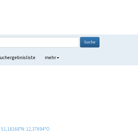
Suche
uchergebnisliste
mehr
51,18168°N: 12,37694°O