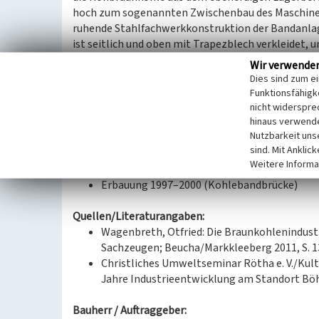
hoch zum sogenannten Zwischenbau des Maschinenh
ruhende Stahlfachwerkkonstruktion der Bandanlag
ist seitlich und oben mit Trapezblech verkleidet
verhindern. Die Stahlfachwerkstützen dienen zwi
Wir verwende
Wasseraufbereitungsanlage als Auflager für Segm
Dies sind zum e
einen regensicheren Fußgängerübergang zwischen
Funktionsfähigke
aufnehmen.
nicht widerspre
hinaus verwende
Nutzbarkeit uns
(Nils Schinker, Landesamt für Denkmalpflege Sach
sind. Mit Anklic
Weitere Informa
Datierung:
Erbauung 1997–2000 (Kohlebandbrücke)
Quellen/Literaturangaben:
Wagenbreth, Otfried: Die Braunkohlenindustr
Sachzeugen; Beucha/Markkleeberg 2011, S. 1
Christliches Umweltseminar Rötha e. V./Kul
Jahre Industrieentwicklung am Standort Böhl
Bauherr / Auftraggeber: