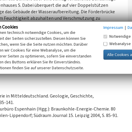
auses S. Dabei überquert die auf vier Doppelstützen
e das Gebäude der Wasseraufbereitung. Die Förderbrücke
, um Feuchtigkeit abzuhalten und Verschmutzung zu
schen dem Maschinenhaus und der
n Cookies
Impressum
|
Da
ente von Raumfachwerkträgern, die Rohrleitungen und
inen technisch notwendige Cookies, um die
Notwendige 
 den beiden Gebäuden mit Verbindung zum Sozialgebäude
it der Seiten sicherzustellen. Diesen können Sie
Webanalyse
chen, wenn Sie die Seite nutzen möchten. Darüber
n wir Cookies für eine Webanalyse, um die
erer Seiten zu optimieren, sofern Sie einverstanden
sen, 2022)
ken des Buttons erklären Sie Ihr Einverständnis.
tionen finden Sie auf unserer Datenschutzseite.
ie in Mitteldeutschland. Geologie, Geschichte,
35-141.
turbüro Espenhain (Hgg.): Braunkohle-Energie-Chemie. 80
en-Lippendorf; Südraum Journal 15. Leipzig 2004, S. 85-91.