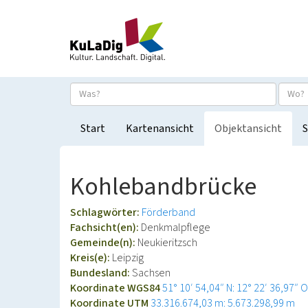
Start
Kartenansicht
Objektansicht
S
Kohlebandbrücke
Schlagwörter:
Förderband
Fachsicht(en):
Denkmalpflege
Gemeinde(n):
Neukieritzsch
Kreis(e):
Leipzig
Bundesland:
Sachsen
Koordinate WGS84
51° 10′ 54,04″ N: 12° 22′ 36,97″ O
Koordinate UTM
33.316.674,03 m: 5.673.298,99 m