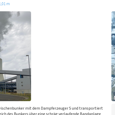
3,01 m
wischenbunker mit dem Dampferzeuger S und transportiert
ich des Bunkers über eine schräg verlaufende Bandanlage