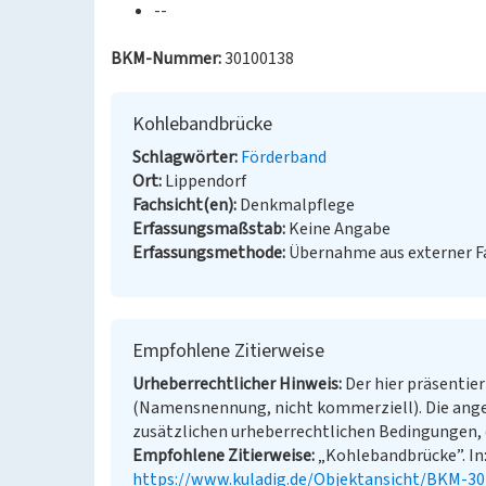
--
BKM-Nummer:
30100138
Kohlebandbrücke
Schlagwörter
Förderband
Ort
Lippendorf
Fachsicht(en)
Denkmalpflege
Erfassungsmaßstab
Keine Angabe
Erfassungsmethode
Übernahme aus externer 
Empfohlene Zitierweise
Urheberrechtlicher Hinweis
Der hier präsentier
(Namensnennung, nicht kommerziell). Die ang
zusätzlichen urheberrechtlichen Bedingungen, d
Empfohlene Zitierweise
„Kohlebandbrücke”. In:
https://www.kuladig.de/Objektansicht/BKM-3