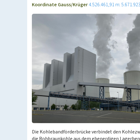
Koordinate Gauss/Krüger
4.526.461,91 m: 5.671.92
Die Kohlebandförderbrücke verbindet den Kohlez
die Rohbraunkohle aus dem ebenerdigen Lagerbere