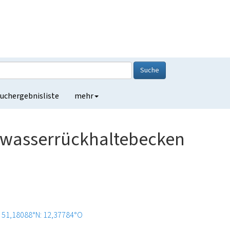
Suche
uchergebnisliste
mehr
nwasserrückhaltebecken
51,18088°N: 12,37784°O