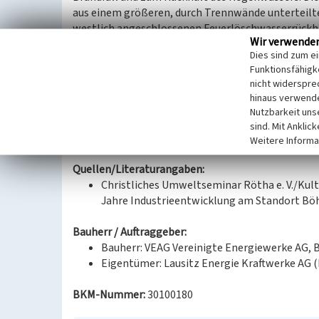
aus einem größeren, durch Trennwände unterteil
westlich angeschlossenen Feuerlöschwasserrückh
Wir verwende
dem Erdreich und verfügen auf der Nordseite in Hö
Dies sind zum e
Zuflussöffnungen.
Funktionsfähigke
nicht widerspre
(Nils Schinker, Landesamt für Denkmalpflege Sach
hinaus verwende
Nutzbarkeit uns
Datierung:
sind. Mit Anklic
Erbauung 1995–2000 (Wasserrückhaltebecke
Weitere Informa
Quellen/Literaturangaben:
Christliches Umweltseminar Rötha e. V./Kul
Jahre Industrieentwicklung am Standort Böh
Bauherr / Auftraggeber:
Bauherr: VEAG Vereinigte Energiewerke AG, B
Eigentümer: Lausitz Energie Kraftwerke AG 
BKM-Nummer:
30100180