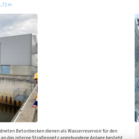
4,72 m
dneten Betonbecken dienen als Wasserreservoir für den
e an das interne Straßennetz angebundene Anlage besteht