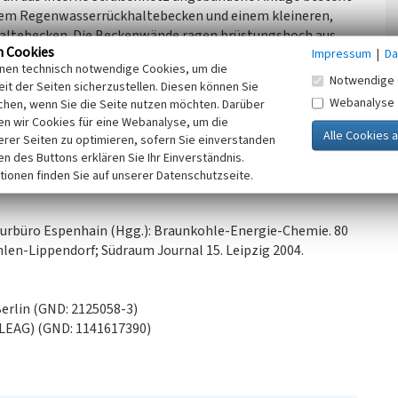
tem Regenwasserrückhaltebecken und einem kleineren,
altebecken. Die Beckenwände ragen brüstungshoch aus
n Cookies
Impressum
|
Da
he des Grundwasserspiegels über eine Reihe von
inen technisch notwendige Cookies, um die
Notwendige 
it der Seiten sicherzustellen. Diesen können Sie
Webanalyse
chen, wenn Sie die Seite nutzen möchten. Darüber
sen, 2022)
n wir Cookies für eine Webanalyse, um die
erer Seiten zu optimieren, sofern Sie einverstanden
ken des Buttons erklären Sie Ihr Einverständnis.
n)
tionen finden Sie auf unserer Datenschutzseite.
turbüro Espenhain (Hgg.): Braunkohle-Energie-Chemie. 80
len-Lippendorf; Südraum Journal 15. Leipzig 2004.
erlin (GND: 2125058-3)
(LEAG) (GND: 1141617390)