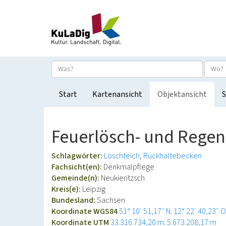
Start
Kartenansicht
Objektansicht
S
Feuerlösch- und Rege
Schlagwörter:
Löschteich
Rückhaltebecken
Fachsicht(en):
Denkmalpflege
Gemeinde(n):
Neukieritzsch
Kreis(e):
Leipzig
Bundesland:
Sachsen
Koordinate WGS84
51° 10′ 51,17″ N: 12° 22′ 40,23″ O
Koordinate UTM
33.316.734,20 m: 5.673.208,17 m