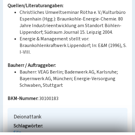
Quellen/Literaturangaben:
Christliches Umweltseminar Rötha e. V./Kulturbüro
Espenhain (Hgg.): Braunkohle-Energie-Chemie. 80
Jahre Industrieentwicklung am Standort Böhlen-
Lippendorf; Südraum Journal 15. Leipzig 2004.
Energie & Management stellt vor:
Braunkohlenkraftwerk Lippendorf; In: E&M (1996), S.
I-VIII.
Bauherr / Auftraggeber:
Bauherr: VEAG Berlin; Badenwerk AG, Karlsruhe;
Bayernwerk AG, München; Energie-Versorgung
Schwaben, Stuttgart
BKM-Nummer:
30100183
Deionattank
Schlagwörter
Silo