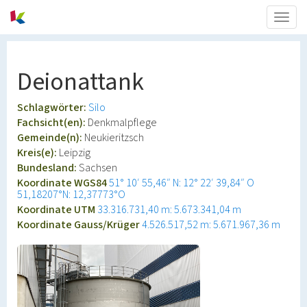
Togg
navig
Deionattank
Schlagwörter:
Silo
Fachsicht(en):
Denkmalpflege
Gemeinde(n):
Neukieritzsch
Kreis(e):
Leipzig
Bundesland:
Sachsen
Koordinate WGS84
51° 10′ 55,46″ N: 12° 22′ 39,84″ O
51,18207°N: 12,37773°O
Koordinate UTM
33.316.731,40 m: 5.673.341,04 m
Koordinate Gauss/Krüger
4.526.517,52 m: 5.671.967,36 m