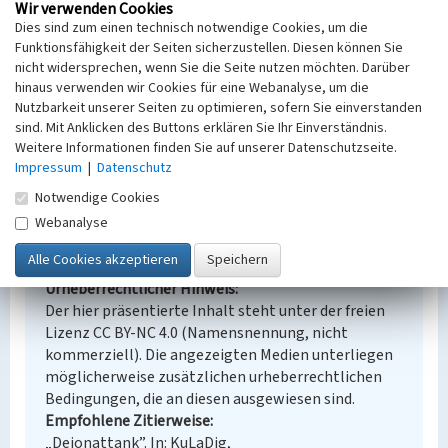
Wir verwenden Cookies
Ort
Dies sind zum einen technisch notwendige Cookies, um die
Lippendorf
Funktionsfähigkeit der Seiten sicherzustellen. Diesen können Sie
Fachsicht(en)
nicht widersprechen, wenn Sie die Seite nutzen möchten. Darüber
Denkmalpflege
hinaus verwenden wir Cookies für eine Webanalyse, um die
Erfassungsmaßstab
Nutzbarkeit unserer Seiten zu optimieren, sofern Sie einverstanden
Keine Angabe
sind. Mit Anklicken des Buttons erklären Sie Ihr Einverständnis.
Erfassungsmethode
Weitere Informationen finden Sie auf unserer Datenschutzseite.
Übernahme aus externer Fachdatenbank
Impressum
|
Datenschutz
Notwendige Cookies
Webanalyse
Empfohlene Zitierweise
Urheberrechtlicher Hinweis
Der hier präsentierte Inhalt steht unter der freien
Lizenz CC BY-NC 4.0 (Namensnennung, nicht
kommerziell). Die angezeigten Medien unterliegen
möglicherweise zusätzlichen urheberrechtlichen
Bedingungen, die an diesen ausgewiesen sind.
Empfohlene Zitierweise
„Deionattank”. In: KuLaDig,