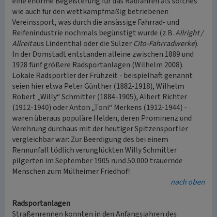
eine enorme Begeisterung für das Radfahren als solches
wie auch für den wettkampfmäßig betriebenen
Vereinssport, was durch die ansässige Fahrrad- und
Reifenindustrie nochmals begünstigt wurde (z.B.
Allright /
Allreit
aus Lindenthal oder die Sülzer
Cito-Fahrradwerke
).
In der Domstadt entstanden alleine zwischen 1889 und
1928 fünf größere Radsportanlagen (Wilhelm 2008).
Lokale Radsportler der Frühzeit - beispielhaft genannt
seien hier etwa Peter Günther (1882-1918), Wilhelm
Robert „Willy“ Schmitter (1884-1905), Albert Richter
(1912-1940) oder Anton „Toni“ Merkens (1912-1944) -
waren überaus populäre Helden, deren Prominenz und
Verehrung durchaus mit der heutiger Spitzensportler
vergleichbar war: Zur Beerdigung des bei einem
Rennunfall tödlich verunglückten Willy Schmitter
pilgerten im September 1905 rund 50.000 trauernde
Menschen zum Mülheimer Friedhof!
nach oben
Radsportanlagen
Straßenrennen konnten in den Anfangsjahren des