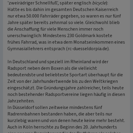
'zweirädriger Schnellfuß', später englisch
bicycle
):
Hatte es bis dahin im gesamten Deutschen Kaiserreich
nur etwa 50.000 Fahrräder gegeben, so waren es nur fünf
Jahre später bereits zehnmal so viele. Gleichwohl blieb
die Anschaffung für viele Menschen immer noch
unerschwinglich: Mindestens 230 Goldmark kostete
frühes Fahrrad, was in etwa dem Monatseinkommen eines
Gymnasiallehrers entsprach (rc-duesseldorpia.de).
In Deutschland und speziell im Rheinland wird der
Radsport neben dem Boxen als die vielleicht
bedeutendste und beliebteste Sportart überhaupt für die
Zeit von der Jahrhundertwende bis zu den Weltkriegen
eingeschätzt. Die Gründungsjahre zahlreicher, teils heute
noch bestehender Radsportvereine liegen häufig in diesen
Jahrzehnten.
In Düsseldorf sollen zeitweise mindestens fünf
Radrennbahnen bestanden haben, die aber teils nur
kurzlebig waren und von denen heute keine mehr besteht.
Auch in Köln herrschte zu Beginn des 20. Jahrhunderts