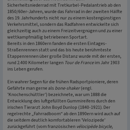
Sicherheitsniederrad mit Tretkurbel-Pedalantrieb ab den
1850/60er-Jahren, wurde das Fahrrad in der zweiten Hälfte
des 19. Jahrhunderts nicht nur zu einem kostengünstigen
Verkehrsmittel, sondern das Radfahren entwickelte sich
gleichzeitig auch zu einem Freizeitvergnügen und zu einer
wettkampfmäßig betriebenen Sportart.
Bereits in den 1860ern fanden die ersten Eintages-
Straßenrennen statt und das bis heute berühmteste
Etappenrennen über große Distanz wurde mit der ersten,
rund 2.400 Kilometer langen
Tour de France
im Jahr 1903
ins Leben gerufen.
Ein wahrer Segen für die frühen Radsportpioniere, deren
Gefährte man gerne als
bone-shaker
(engl.
'Knochenschüttler') bezeichnete, war um 1888 die
Entwicklung des luftgefüllten Gummireifens durch den
irischen Tierarzt John Boyd Dunlop (1840-1921). Der
regelrechte „Fahrradboom“ ab den 1890ern wird auch auf
die seitdem deutlich komfortableren 'Velozipede'
zurückgeführt (vom französischen
vélocipède bicycle
,