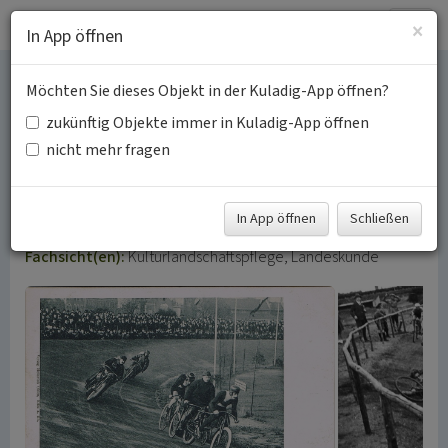
Togg
×
In App öffnen
navig
Möchten Sie dieses Objekt in der Kuladig-App öffnen?
Historische
zukünftig Objekte immer in Kuladig-App öffnen
Radsportanlagen im
nicht mehr fragen
Rheinland
In App öffnen
Schließen
Schlagwörter:
Radrennbahn
Sportstätte
Sporthalle
Fachsicht(en):
Kulturlandschaftspflege, Landeskunde