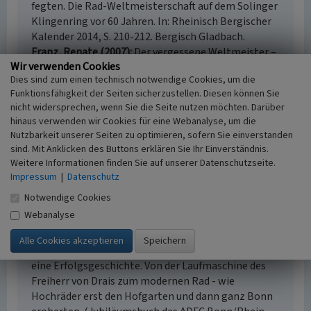
fegten. Die Rad-Weltmeisterschaft auf dem Solinger
Klingenring vor 60 Jahren. In: Rheinisch Bergischer
Kalender 2014, S. 210-212. Bergisch Gladbach.
Franz, Renate (2007)
Der vergessene Weltmeister –
Wir verwenden Cookies
das rätselhafte Schicksal des Kölner Radrennfahrers
Dies sind zum einen technisch notwendige Cookies, um die
Albert Richter. 2. überarbeitete Ausgabe, unter
Funktionsfähigkeit der Seiten sicherzustellen. Diesen können Sie
Mitarbeit von Andreas Hupke und Bernd
nicht widersprechen, wenn Sie die Seite nutzen möchten. Darüber
Hempelmann. Bielefeld.
hinaus verwenden wir Cookies für eine Webanalyse, um die
Mergen, Jost (2023)
Ovale in der Landschaft -
Nutzbarkeit unserer Seiten zu optimieren, sofern Sie einverstanden
vergessene Radrennbahnen als archäologisches
sind. Mit Anklicken des Buttons erklären Sie Ihr Einverständnis.
Kulturerbe? In: Archäologie im Rheinland 2022, S.
Weitere Informationen finden Sie auf unserer Datenschutzseite.
211-215. Oppenheim.
Impressum
|
Datenschutz
Nordmann, Horst; Hahn, Fritz; Hahn, Mika
Notwendige Cookies
(2003)
Kölsche Zweiradgeschichten: Pioniere,
Webanalyse
Rennfahrer, Schicksale. Kleinenbroich.
Ohm, Dieter / Allgemeiner Deutscher Fahrrad-Club
Bonn, Rhein-Sieg (Hrsg.) (2017)
200 Jahre Fahrrad -
eine Erfolgsgeschichte. Von der Laufmaschine des
Freiherr von Drais zum modernen Rad - wie
Hochräder erst den Hofgarten und dann ganz Bonn