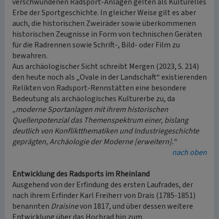
verschwundenen Radsport-Anlagen gelten als Kulturelles
Erbe der Sportgeschichte. In gleicher Weise gilt es aber
auch, die historischen Zweiräder sowie überkommenen
historischen Zeugnisse in Form von technischen Geräten
für die Radrennen sowie Schrift-, Bild- oder Film zu
bewahren.
Aus archäologischer Sicht schreibt Mergen (2023, S. 214)
den heute noch als „Ovale in der Landschaft“ existierenden
Relikten von Radsport-Rennstätten eine besondere
Bedeutung als archäologisches Kulturerbe zu, da
„moderne Sportanlagen mit ihrem historischen
Quellenpotenzial das Themenspektrum einer, bislang
deutlich von Konfliktthematiken und Industriegeschichte
geprägten, Archäologie der Moderne [erweitern].“
nach oben
Entwicklung des Radsports im Rheinland
Ausgehend von der Erfindung des ersten Laufrades, der
nach ihrem Erfinder Karl Freiherr von Drais (1785-1851)
benannten
Draisine
von 1817, und über dessen weitere
Entwicklung über das Hochrad hin zum