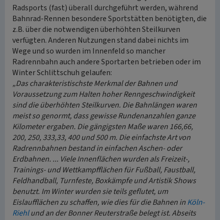
Radsports (fast) überall durchgeführt werden, während
Bahnrad-Rennen besondere Sportstätten benötigten, die
z.B. über die notwendigen überhöhten Steilkurven
verfügten. Anderen Nutzungen stand dabei nichts im
Wege und so wurden im Innenfeld so mancher
Radrennbahn auch andere Sportarten betrieben oder im
Winter Schlittschuh gelaufen:
„Das charakteristischste Merkmal der Bahnen und
Voraussetzung zum Halten hoher Renngeschwindigkeit
sind die überhöhten Steilkurven. Die Bahnlängen waren
meist so genormt, dass gewisse Rundenanzahlen ganze
Kilometer ergaben. Die gängigsten Maße waren 166,66,
200, 250, 333,33, 400 und 500 m. Die einfachste Art von
Radrennbahnen bestand in einfachen Aschen- oder
Erdbahnen. ... Viele Innenflächen wurden als Freizeit-,
Trainings- und Wettkampfflächen für Fußball, Faustball,
Feldhandball, Turnfeste, Boxkämpfe und Artistik Shows
benutzt. Im Winter wurden sie teils geflutet, um
Eislaufflächen zu schaffen, wie dies für die Bahnen in
Köln-
Riehl
und an der Bonner Reuterstraße belegt ist. Abseits