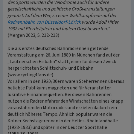
des Sports wurden die Velodrome auch für andere
gesellschaftliche und politische Großveranstaltungen
genutzt. Auf dem Weg zu einer Wahlkampfrede auf der
Radrennbahn von Düsseldorf-Lörick
wurde Adolf Hitler
1932 mit Pferdeäpfeln und faulem Obst beworfen.“
(Mergen 2023, S. 212-213)
Die als erstes deutsches Bahnradrennen geltende
Veranstaltung am 26. Juni 1880 in München fand auf der
„Lautnerschen Eisbahn“ statt, einer für diesen Zweck
hergerichteten Schlittschuh- und Eisbahn
(www.cycling4fans.de).
Vor allem in den 1920/30ern waren Steherrennen überaus
beliebte Publikumsmagneten und für Veranstalter
lukrative Einnahmequellen. Bei diesen Bahnrennen
nutzen die Radrennfahrer den Windschatten eines knapp
vorausfahrenden Motorrades und erzielen dadurch ein
deutlich höheres Tempo. Ähnlich populär waren die
Kölner Sechstagerennen in der Helios-Rheinlandhalle
(1928-1933) und später in der Deutzer Sporthalle