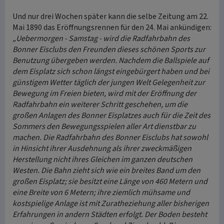
Und nur drei Wochen später kann die selbe Zeitung am 22.
Mai 1890 das Eröffnungsrennen für den 24. Mai ankündigen:
„Uebermorgen - Samstag - wird die Radfahrbahn des
Bonner Eisclubs den Freunden dieses schönen Sports zur
Benutzung übergeben werden. Nachdem die Ballspiele auf
dem Eisplatz sich schon längst eingebürgert haben und bei
günstigem Wetter täglich der jungen Welt Gelegenheit zur
Bewegung im Freien bieten, wird mit der Eröffnung der
Radfahrbahn ein weiterer Schritt geschehen, um die
großen Anlagen des Bonner Eisplatzes auch für die Zeit des
Sommers den Bewegungsspielen aller Art dienstbar zu
machen. Die Radfahrbahn des Bonner Eisclubs hat sowohl
in Hinsicht ihrer Ausdehnung als ihrer zweckmäßigen
Herstellung nicht ihres Gleichen im ganzen deutschen
Westen. Die Bahn zieht sich wie ein breites Band um den
großen Eisplatz; sie besitzt eine Länge von 460 Metern und
eine Breite von 6 Metern; ihre ziemlich mühsame und
kostspielige Anlage ist mit Zuratheziehung aller bisherigen
Erfahrungen in andern Städten erfolgt. Der Boden besteht