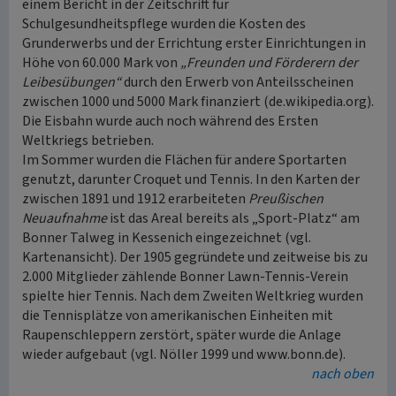
einem Bericht in der Zeitschrift für
Schulgesundheitspflege wurden die Kosten des
Grunderwerbs und der Errichtung erster Einrichtungen in
Höhe von 60.000 Mark von
„Freunden und Förderern der
Leibesübungen“
durch den Erwerb von Anteilsscheinen
zwischen 1000 und 5000 Mark finanziert (de.wikipedia.org).
Die Eisbahn wurde auch noch während des Ersten
Weltkriegs betrieben.
Im Sommer wurden die Flächen für andere Sportarten
genutzt, darunter Croquet und Tennis. In den Karten der
zwischen 1891 und 1912 erarbeiteten
Preußischen
Neuaufnahme
ist das Areal bereits als „Sport-Platz“ am
Bonner Talweg in Kessenich eingezeichnet (vgl.
Kartenansicht). Der 1905 gegründete und zeitweise bis zu
2.000 Mitglieder zählende Bonner Lawn-Tennis-Verein
spielte hier Tennis. Nach dem Zweiten Weltkrieg wurden
die Tennisplätze von amerikanischen Einheiten mit
Raupenschleppern zerstört, später wurde die Anlage
wieder aufgebaut (vgl. Nöller 1999 und www.bonn.de).
nach oben