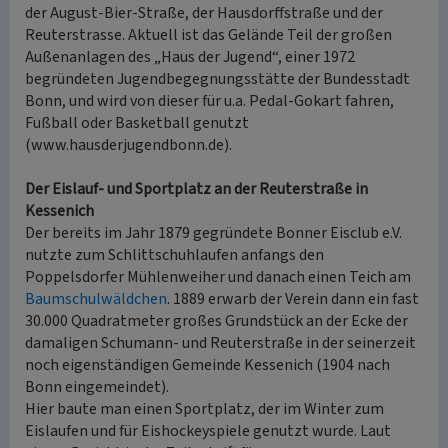
der August-Bier-Straße, der Hausdorffstraße und der
Reuterstrasse. Aktuell ist das Gelände Teil der großen
Außenanlagen des „Haus der Jugend“, einer 1972
begründeten Jugendbegegnungsstätte der Bundesstadt
Bonn, und wird von dieser für u.a. Pedal-Gokart fahren,
Fußball oder Basketball genutzt
(www.hausderjugendbonn.de).
Der Eislauf- und Sportplatz an der Reuterstraße in
Kessenich
Der bereits im Jahr 1879 gegründete Bonner Eisclub e.V.
nutzte zum Schlittschuhlaufen anfangs den
Poppelsdorfer Mühlenweiher und danach einen Teich am
Baumschulwäldchen
. 1889 erwarb der Verein dann ein fast
30.000 Quadratmeter großes Grundstück an der Ecke der
damaligen Schumann- und Reuterstraße in der seinerzeit
noch eigenständigen Gemeinde Kessenich (1904 nach
Bonn eingemeindet).
Hier baute man einen Sportplatz, der im Winter zum
Eislaufen und für Eishockeyspiele genutzt wurde. Laut