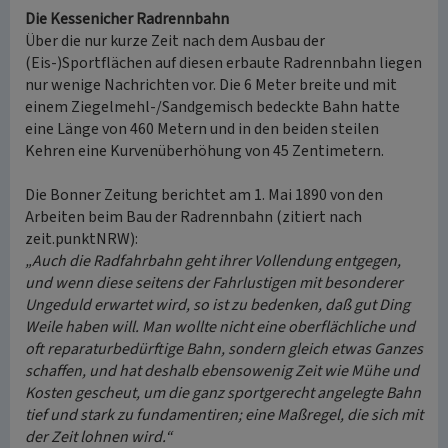
Die Kessenicher Radrennbahn
Über die nur kurze Zeit nach dem Ausbau der
(Eis-)Sportflächen auf diesen erbaute Radrennbahn liegen
nur wenige Nachrichten vor. Die 6 Meter breite und mit
einem Ziegelmehl-/Sandgemisch bedeckte Bahn hatte
eine Länge von 460 Metern und in den beiden steilen
Kehren eine Kurvenüberhöhung von 45 Zentimetern.
Die Bonner Zeitung berichtet am 1. Mai 1890 von den
Arbeiten beim Bau der Radrennbahn (zitiert nach
zeit.punktNRW):
„Auch die Radfahrbahn geht ihrer Vollendung entgegen,
und wenn diese seitens der Fahrlustigen mit besonderer
Ungeduld erwartet wird, so ist zu bedenken, daß gut Ding
Weile haben will. Man wollte nicht eine oberflächliche und
oft reparaturbedürftige Bahn, sondern gleich etwas Ganzes
schaffen, und hat deshalb ebensowenig Zeit wie Mühe und
Kosten gescheut, um die ganz sportgerecht angelegte Bahn
tief und stark zu fundamentiren; eine Maßregel, die sich mit
der Zeit lohnen wird.“