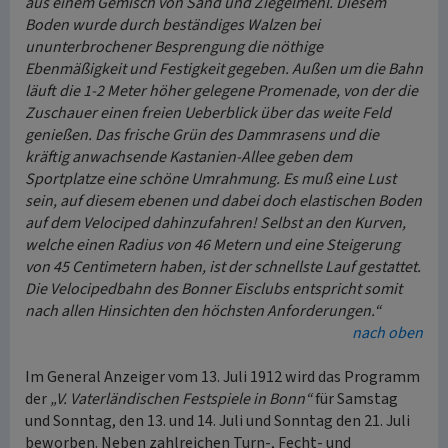
aus einem Gemisch von Sand und Ziegelmehl. Diesem
Boden wurde durch beständiges Walzen bei
ununterbrochener Besprengung die nöthige
Ebenmäßigkeit und Festigkeit gegeben. Außen um die Bahn
läuft die 1-2 Meter höher gelegene Promenade, von der die
Zuschauer einen freien Ueberblick über das weite Feld
genießen. Das frische Grün des Dammrasens und die
kräftig anwachsende Kastanien-Allee geben dem
Sportplatze eine schöne Umrahmung. Es muß eine Lust
sein, auf diesem ebenen und dabei doch elastischen Boden
auf dem Velociped dahinzufahren! Selbst an den Kurven,
welche einen Radius von 46 Metern und eine Steigerung
von 45 Centimetern haben, ist der schnellste Lauf gestattet.
Die Velocipedbahn des Bonner Eisclubs entspricht somit
nach allen Hinsichten den höchsten Anforderungen.“
nach oben
Im General Anzeiger vom 13. Juli 1912 wird das Programm
der
„V. Vaterländischen Festspiele in Bonn“
für Samstag
und Sonntag, den 13. und 14. Juli und Sonntag den 21. Juli
beworben. Neben zahlreichen Turn-, Fecht- und