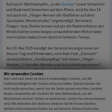
Ballsport-Wettkämpfen
„in der
Gronau
“
sowie Schwimm-
und Ruderwettbewerben auf dem Rhein, wird für den 14.
Juli auch ein
„Flieger-Rennen der Radfahrer auf dem
Sportplatz (Reuterstraße)“
angekündigt. Bei einem
Flieger- bzw. Steherrennen nutzen die Radrennfahrer den
Windschatten eines knapp vorausfahrenden Motorrades
und erzielen dadurch ein deutlich höheres Tempo.
Am 10. Mai 1925 kündigt der General Anzeiger einen an
diesem Tag stattfindenden, vom Rad-Club „Diamant“
veranstalteten
„Großkampftag“
mit einem
„Flieger-
Rennen, 2-Stunden-Rennen und Ausscheidungsrennen“
sowie einem großen Konzert an (vgl. Abb.).
Wir verwenden Cookies
In der Deutschen Rad- und Kraftfahrer-Zeitung findet sich
Dies sind zum einen technisch notwendige Cookies, um die
zuletzt noch eine Rennausschreibung für den 18. April
Funktionsfähigkeit der Seiten sicherzustellen. Diesen können Sie
1926. In zeitgenössischen Stadtplänen wird die Anlage in
nicht widersprechen, wenn Sie die Seite nutzen möchten. Darüber
den Folgejahren als „Sport Platz“ ohne gesonderte
hinaus verwenden wir Cookies für eine Webanalyse, um die
Kenntlichmachung einer Radrennbahn ausgewiesen (vgl.
Nutzbarkeit unserer Seiten zu optimieren, sofern Sie einverstanden
landkartenarchiv.de, 1926 und 1930).
sind. Mit Anklicken des Buttons erklären Sie Ihr Einverständnis.
Weitere Informationen finden Sie auf unserer Datenschutzseite.