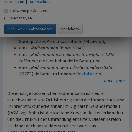
Impressum
|
Datenschutz
Im Internationalen Radsportarchiv werden für Bonn -
leider ohne vertiefende Angaben - die folgenden
Notwendige Cookies
Radrennbahnen angeführt (www.radsportarchiv.de):
Webanalyse
eine
„Radrennbahn am Venusberg“
(ohne
Bestandsdatum, möglicherweise ein Teil des in der
Preußischen Neuaufnahme
eingezeichneten
Sportplatzes An der Casselruhe / Hauweg),
eine
„Radrennbahn Bonn, 1894“
,
eine
„Radrennbahn am Bonner Sportplatz, 1902“
(offenbar die hier behandelte Bahn), und
eine
„Radrennbahn Heinrichs-Schneiders-Bahn,
1927“
(die Bahn im früheren
Poststadion
).
nach oben
Die einstige Kessenicher Radrennbahn ist heute
verschwunden, vor Ort ist einzig noch die frühere Südkurve
in ihrer Struktur erkennbar. Im Digitalen Geländemodell
(DGM, vgl. Abb.) ist die südliche Kurve in Resten erkennbar
und die Struktur der Umrandung erhalten. Dieser Bereich
ist daher auch besonders schützenswert aus