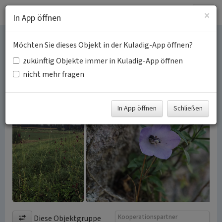
Togg
×
In App öffnen
navig
Möchten Sie dieses Objekt in der Kuladig-App öffnen?
Natur am Jakobsweg
zukünftig Objekte immer in Kuladig-App öffnen
nicht mehr fragen
Schlagwörter:
Wallfahrtsweg
Fachsicht(en):
Kulturlandschaftspflege, Naturschutz
In App öffnen
Schließen
Kooperationspartner
Diese Objektgruppe