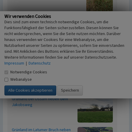
Wir verwenden Cookies
Flügeldeich bei Haus Meer neben dem
Dies sind zum einen technisch notwendige Cookies, um die
Jakobsweg
Funktionsfähigkeit der Seiten sicherzustellen. Diesen können Sie
nicht widersprechen, wenn Sie die Seite nutzen möchten. Darüber
hinaus verwenden wir Cookies für eine Webanalyse, um die
Nutzbarkeit unserer Seiten zu optimieren, sofern Sie einverstanden
sind. Mit Anklicken des Buttons erklären Sie Ihr Einverständnis.
Weitere Informationen finden Sie auf unserer Datenschutzseite.
Graben zum Buersbach am Jakobsweg
Impressum
|
Datenschutz
bei Ossum
Notwendige Cookies
Webanalyse
Grünland bei Ossum neben dem
Jakobsweg
Grünland im Latumer Bruch neben