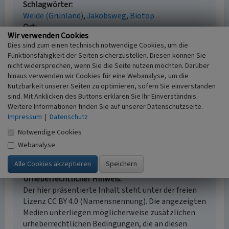
Schlagwörter
Weide (Grünland)
Jakobsweg
Biotop
Ort
Wir verwenden Cookies
41541 Dormagen - Zons
Dies sind zum einen technisch notwendige Cookies, um die
Fachsicht(en)
Funktionsfähigkeit der Seiten sicherzustellen. Diesen können Sie
Kulturlandschaftspflege, Naturschutz
nicht widersprechen, wenn Sie die Seite nutzen möchten. Darüber
Erfassungsmaßstab
hinaus verwenden wir Cookies für eine Webanalyse, um die
i.d.R. 1:5.000 (größer als 1:20.000)
Nutzbarkeit unserer Seiten zu optimieren, sofern Sie einverstanden
Erfassungsmethode
sind. Mit Anklicken des Buttons erklären Sie Ihr Einverständnis.
Auswertung historischer Karten,
Weitere Informationen finden Sie auf unserer Datenschutzseite.
Geländebegehung/-kartierung
Impressum
|
Datenschutz
Notwendige Cookies
Webanalyse
Empfohlene Zitierweise
Urheberrechtlicher Hinweis
Der hier präsentierte Inhalt steht unter der freien
Lizenz CC BY 4.0 (Namensnennung). Die angezeigten
Medien unterliegen möglicherweise zusätzlichen
urheberrechtlichen Bedingungen, die an diesen