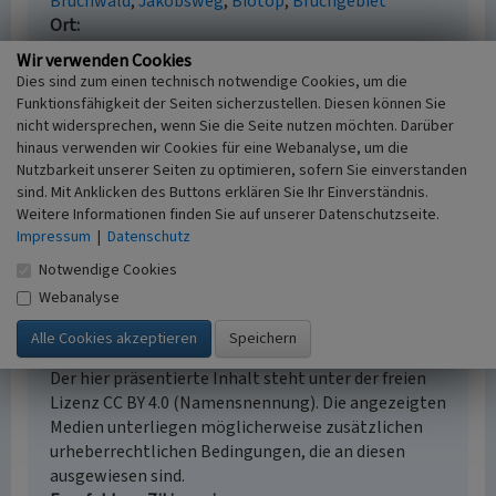
Bruchwald
Jakobsweg
Biotop
Bruchgebiet
Ort
47809 Krefeld - Linn
Wir verwenden Cookies
Fachsicht(en)
Dies sind zum einen technisch notwendige Cookies, um die
Kulturlandschaftspflege, Naturschutz
Funktionsfähigkeit der Seiten sicherzustellen. Diesen können Sie
Erfassungsmaßstab
nicht widersprechen, wenn Sie die Seite nutzen möchten. Darüber
i.d.R. 1:5.000 (größer als 1:20.000)
hinaus verwenden wir Cookies für eine Webanalyse, um die
Nutzbarkeit unserer Seiten zu optimieren, sofern Sie einverstanden
Erfassungsmethode
sind. Mit Anklicken des Buttons erklären Sie Ihr Einverständnis.
Auswertung historischer Karten,
Weitere Informationen finden Sie auf unserer Datenschutzseite.
Geländebegehung/-kartierung
Impressum
|
Datenschutz
Notwendige Cookies
Webanalyse
Empfohlene Zitierweise
Urheberrechtlicher Hinweis
Der hier präsentierte Inhalt steht unter der freien
Lizenz CC BY 4.0 (Namensnennung). Die angezeigten
Medien unterliegen möglicherweise zusätzlichen
urheberrechtlichen Bedingungen, die an diesen
ausgewiesen sind.