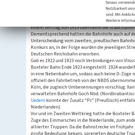
musste sich von letzterer Geld leihen. Kennzeichnen
hinaus verwende
Form einer Dividende gegeben hat. Der Beginn des
Nutzbarkeit uns
der alten Form. Der deutsche Abschnitt von Wesel 
sind. Mit Anklic
preußischen Eisenbahnverwaltung übernommen, der
Weitere Informa
einem Vertrag von 1919 übernahm die Staatsspoorw
Dementsprechend hatten die Bahnhöfe auch auf der
Unterscheidung vom zweiten, preußischen Bahnho
Konkurs an, in der Folge wurden die jeweiligen St
Deutschen Reichsbahn erworben.
Gab es 1922 und 1923 noch Verbindungen von Vlissi
Boxteler Bahn Ende 1923 eingestellt. 1924 wandel
in eine Nebenbahn um, sodass auch keine D-Züge m
offiziell den Fahrbetrieb von der NBDS übernomme
Köln, die zugleich Umbenennungen vorschlug: Xant
verwalteten Bahnhöfe Goch Nbd. (Nordbrabantisch
Uedem
konnte der Zusatz “Pr.” (Preußisch) entfal
Niederlanden).
Vor und im Zweiten Weltkrieg hatte die Boxteler B
Zuge des Einmarsches in die Niederlande, zum an
alliierter Truppen. Da die Bahnstrecke im Frühjahr
große Bedeutung bekam, sprengten deutsche Truppe