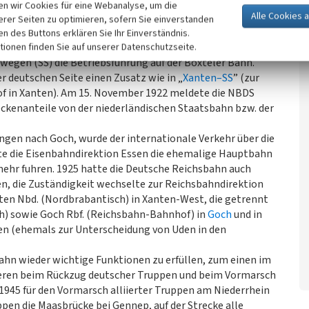
d ist, dass es für die Aktie der NBDS nie eine Auszahlung in
n wir Cookies für eine Webanalyse, um die
 Ersten Weltkrieges 1914 bedeutete das Ende der NBDS in
erer Seiten zu optimieren, sofern Sie einverstanden
über Goch bis Hassum / Grenze wurde von der königlich-
ken des Buttons erklären Sie Ihr Einverständnis.
 niederländische Teil von der Staatsspoorwegen. In
tionen finden Sie auf unserer Datenschutzseite.
egen (SS) die Betriebsführung auf der Boxteler Bahn.
 deutschen Seite einen Zusatz wie in „
Xanten–SS
” (zur
f in Xanten). Am 15. November 1922 meldete die NBDS
reckenanteile von der niederländischen Staatsbahn bzw. der
ngen nach Goch, wurde der internationale Verkehr über die
te die Eisenbahndirektion Essen die ehemalige Hauptbahn
ehr fuhren. 1925 hatte die Deutsche Reichsbahn auch
n, die Zuständigkeit wechselte zur Reichsbahndirektion
en Nbd. (Nordbrabantisch) in Xanten-West, die getrennt
) sowie Goch Rbf. (Reichsbahn-Bahnhof) in
Goch
und in
len (ehemals zur Unterscheidung von Uden in den
ahn wieder wichtige Funktionen zu erfüllen, zum einen im
deren beim Rückzug deutscher Truppen und beim Vormarsch
 1945 für den Vormarsch alliierter Truppen am Niederrhein
n die Maasbrücke bei Gennep, auf der Strecke alle