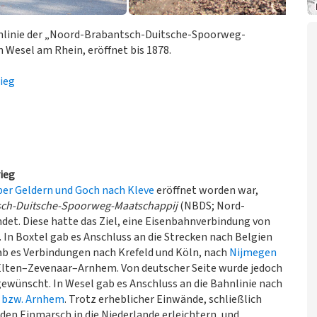
ahnlinie der „Noord-Brabantsch-Duitsche-Spoorweg-
 Wesel am Rhein, eröffnet bis 1878.
ieg
ieg
ber Geldern und Goch nach Kleve
eröffnet worden war,
ch-Duitsche-Spoorweg-Maatschappij
(NBDS; Nord-
et. Diese hatte das Ziel, eine Eisenbahnverbindung von
 In Boxtel gab es Anschluss an die Strecken nach Belgien
ab es Verbindungen nach Krefeld und Köln, nach
Nijmegen
i Elten–Zevenaar–Arnhem. Von deutscher Seite wurde jedoch
ewünscht. In Wesel gab es Anschluss an die Bahnlinie nach
 bzw. Arnhem
. Trotz erheblicher Einwände, schließlich
den Einmarsch in die Niederlande erleichtern, und