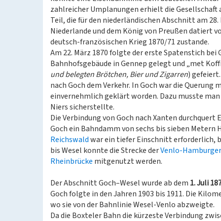
zahlreicher Umplanungen erhielt die Gesellschaft 
Teil, die für den niederländischen Abschnitt am 28
Niederlande und dem König von Preußen datiert v
deutsch-französischen Krieg 1870/71 zustande.
Am 22. März 1870 folgte der erste Spatenstich bei 
Bahnhofsgebäude in Gennep gelegt und „met Koffie
und belegten Brötchen, Bier und Zigarren
) gefeier
nach Goch dem Verkehr. In Goch war die Querung m
einvernehmlich geklärt worden. Dazu musste man ei
Niers sicherstellte.
Die Verbindung von Goch nach Xanten durchquert 
Goch ein Bahndamm von sechs bis sieben Metern H
Reichswald
war ein tiefer Einschnitt erforderlich
bis Wesel konnte die Strecke der
Venlo-Hamburger
Rheinbrücke
mitgenutzt werden.
Der Abschnitt Goch–Wesel wurde ab dem
1. Juli 18
Goch folgte in den Jahren 1903 bis 1911. Die Kilo
wo sie von der Bahnlinie Wesel-Venlo abzweigte.
Da die Boxteler Bahn die kürzeste Verbindung zwis