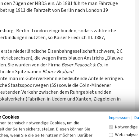
in den Zügen der NBDS ein. Ab 1881 führte man Fährzüge
betrug 1911 die Fahrzeit von Berlin nach London 19
ersburg–Berlin–London eingebunden, sodass zahlreiche
bindungen nutzten, so Kaiser Friedrich III. 1887,
s erste niederländische Eisenbahngesellschaft schwere, 2 C
ntriebsachsen), die wegen ihres blauen Anstrichs „Blauwe
n. Sie wurden von der Firma
Beyer Peacock & Co.
in
Bahn den Spitznamen
Blauer Brabant
.
nte man im Güterverkehr nie bedeutende Anteile erringen.
ische Staatsspoorwegen (SS) sowie die Cöln-Mindener
eutenden Verkehr zwischen dem Ruhrgebiet und den
okalverkehr (Fabriken in Uedem und Xanten, Ziegeleien in
nach oben
n Cookies
Impressum
|
Da
inen technisch notwendige Cookies, um die
Notwendige 
it der Seiten sicherzustellen. Diesen können Sie
luss der niederländischen Staatsspoorwegen (SS), sie
Webanalyse
chen, wenn Sie die Seite nutzen möchten. Darüber