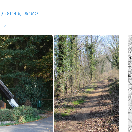
1,6681°N: 6,20546°O
5,14 m