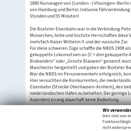
1880 Kurswagen von (London –) Vlissingen–Berlin 
von Hamburg und Berlin. Inklusive Fährverbindung 
Stunden und 55 Minuten!
Die Boxteler Eisenbahn war in die Verbindung Pet
Monarchen, hohe und höchste Herrschaften diese Ver
mehrfach Kaiser Wilhelm II. und der russische Zar.
Für diese schweren Züge schaffte die NBDS 1908 al
gekuppelte Lokomotiven an (C = drei gekuppelte A
Brabanders“ oder „Groote Blauwen“ genannt wurde
Manchester hergestellt und gaben der Boxteler 
War die NBDS im Personenverkehr erfolgreich, kon
Hier versuchten die Konkurrenten, die niederländ
Eisenbahn (Strecke Oberhausen–Arnhem), den bed
niederländischen Häfen zu behalten. Der geringe L
Asperden) errang dauerhaft keine Bedeutung.
Wir verwende
Dies sind zum e
Geschichte nach dem Ersten Weltkrieg
Funktionsfähigke
Ab 1911 geriet die NBDS immer mehr unter den Einf
nicht widerspre