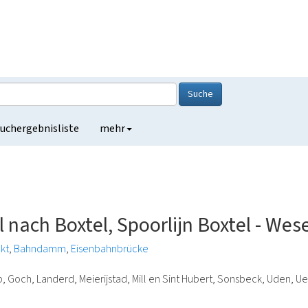
Suche
uchergebnisliste
mehr
nach Boxtel, Spoorlijn Boxtel - Wese
kt
Bahndamm
Eisenbahnbrücke
p, Goch, Landerd, Meierijstad, Mill en Sint Hubert, Sonsbeck, Uden,