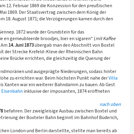
am 12. Februar 1869 die Konzession für den preußischen
. Mai 1869. Der Staatsvertrag zwischen dem König der
om 18. August 1871; die Verzögerungen kamen durch den
Gennep. 1872 wurde der Grundstein für das
 en gemeubleerde broodjes, bier en sigaren“ (
mit Kaffee
t. Am
14. Juni 1873
übergab man den Abschnitt von Boxtel
it der Strecke Krefeld–Kleve der Rheinischen Bahn
ne Brücke errichten, die gleichzeitig die Querung der
Endmoränen und ausgeprägte Niederungen, sodass hinter
öhe zu errichten war. Beim höchsten Punkt nahe der
Villa
, bis Xanten war ein weiterer Bahndamm zu bauen. Ab Gest
 Eisenbahn
inklusive der imposanten, 1874 eröffneten
nach oben
78
befahren. Der zweigleisige Ausbau zwischen Boxtel und
metrierung der Boxteler Bahn beginnt im Bahnhof Büderich,
chen London und Berlin darstellte, stellte man bereits ab