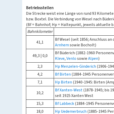
Betriebsstellen
Die Strecke weist eine Länge von rund 93 Kilomete
bzw. Boxtel. Die Verbindung von Wesel nach Büderi
(Bf = Bahnhof; Hp = Haltepunkt, jeweils aktuelle 
Bahnkilometer
Bf Wesel (seit 1856; Anschluss an
41,1
Arnhem
sowie Bocholt)
Bf Büderich (1882-1960 Personenv
49,3 | 0,0
Kleve
,
Venlo
sowie
Alpen
)
2,3
Hp Menzelen-Ginderich
(1906-194
4,2
Bf Birten
(1884-1945 Personenver
7,1
Hp Birten
(1940-1945: Birten (Amp
Bf Xanten-West
(1878-1945; bis 1
10,2
seit 1925 Xanten West
15,3
Bf Labbeck
(1884-1945 Personenv
18,0
Hp Uedemerbruch
(1885-1945 Per