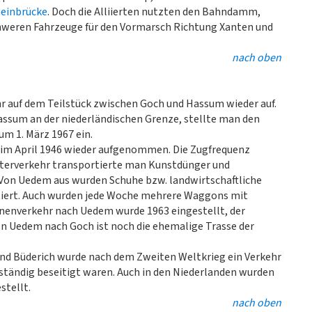
einbrücke
. Doch die Alliierten nutzten den Bahndamm,
schweren Fahrzeuge für den Vormarsch Richtung Xanten und
nach oben
r auf dem Teilstück zwischen Goch und Hassum wieder auf.
ssum an der niederländischen Grenze, stellte man den
m 1. März 1967 ein.
im April 1946 wieder aufgenommen. Die Zugfrequenz
 Güterverkehr transportierte man Kunstdünger und
 Von Uedem aus wurden Schuhe bzw. landwirtschaftliche
rtiert. Auch wurden jede Woche mehrere Waggons mit
onenverkehr nach Uedem wurde 1963 eingestellt, der
on Uedem nach Goch ist noch die ehemalige Trasse der
und Büderich wurde nach dem Zweiten Weltkrieg ein Verkehr
ständig beseitigt waren. Auch in den Niederlanden wurden
stellt.
nach oben