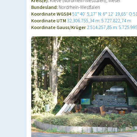
Kreis(e):
Kleve (Nordrhein-Westfalen), Wesel
Bundesland:
Nordrhein-Westfalen
Koordinate WGS84
51° 40′ 5,17″ N: 6° 12′ 19,65″ O
5
Koordinate UTM
32.306.755,34 m: 5.727.822,74 m
Koordinate Gauss/Krüger
2.514.257,85 m: 5.725.99