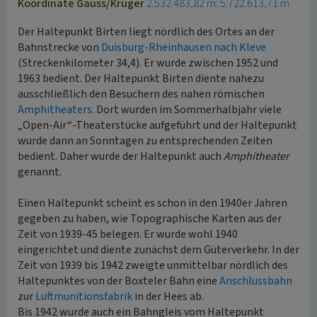
Koordinate Gauss/Krüger
2.532.483,82 m: 5.722.613,71 m
Der Haltepunkt Birten liegt nördlich des Ortes an der
Bahnstrecke von
Duisburg-Rheinhausen nach Kleve
(Streckenkilometer 34,4). Er wurde zwischen 1952 und
1963 bedient. Der Haltepunkt Birten diente nahezu
ausschließlich den Besuchern des nahen römischen
Amphitheaters
. Dort wurden im Sommerhalbjahr viele
„Open-Air“-Theaterstücke aufgeführt und der Haltepunkt
wurde dann an Sonntagen zu entsprechenden Zeiten
bedient. Daher wurde der Haltepunkt auch
Amphitheater
genannt.
Einen Haltepunkt scheint es schon in den 1940er Jahren
gegeben zu haben, wie Topographische Karten aus der
Zeit von 1939-45 belegen. Er wurde wohl 1940
eingerichtet und diente zunächst dem Güterverkehr. In der
Zeit von 1939 bis 1942 zweigte unmittelbar nördlich des
Haltepunktes von der Boxteler Bahn eine
Anschlussbahn
zur
Luftmunitionsfabrik
in der Hees ab.
Bis 1942 wurde auch ein Bahngleis vom Haltepunkt