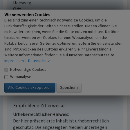
Heesweg
Ort
Wir verwenden Cookies
Xanten - Birten
Dies sind zum einen technisch notwendige Cookies, um die
Fachsicht(en)
Funktionsfähigkeit der Seiten sicherzustellen. Diesen können Sie
Kulturlandschaftspflege
nicht widersprechen, wenn Sie die Seite nutzen möchten. Darüber
Erfassungsmaßstab
hinaus verwenden wir Cookies für eine Webanalyse, um die
i.d.R. 1:5.000 (größer als 1:20.000)
Nutzbarkeit unserer Seiten zu optimieren, sofern Sie einverstanden
Erfassungsmethode
sind. Mit Anklicken des Buttons erklären Sie Ihr Einverständnis.
Auswertung historischer Karten,
Weitere Informationen finden Sie auf unserer Datenschutzseite.
Literaturauswertung, Geländebegehung/-
Impressum
|
Datenschutz
kartierung
Notwendige Cookies
Historischer Zeitraum
Webanalyse
Beginn 1942, Ende 1963
Empfohlene Zitierweise
Urheberrechtlicher Hinweis
Der hier präsentierte Inhalt ist urheberrechtlich
geschützt. Die angezeigten Medien unterliegen