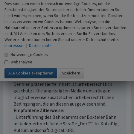
i.d.R. 1:5.000 (größer als 1:20.000)
Dies sind zum einen technisch notwendige Cookies, um die
Erfassungsmethode
Funktionsfähigkeit der Seiten sicherzustellen. Diesen können Sie
Auswertung historischer Schriften, Auswertung
nicht widersprechen, wenn Sie die Seite nutzen möchten. Darüber
historischer Karten, Literaturauswertung,
hinaus verwenden wir Cookies für eine Webanalyse, um die
Nutzbarkeit unserer Seiten zu optimieren, sofern Sie einverstanden
Geländebegehung/-kartierung
sind. Mit Anklicken des Buttons erklären Sie Ihr Einverständnis.
Historischer Zeitraum
Weitere Informationen finden Sie auf unserer Datenschutzseite.
Beginn 1869 bis 1872
Impressum
|
Datenschutz
Notwendige Cookies
Webanalyse
Empfohlene Zitierweise
Urheberrechtlicher Hinweis
Der hier präsentierte Inhalt ist urheberrechtlich
geschützt. Die angezeigten Medien unterliegen
möglicherweise zusätzlichen urheberrechtlichen
Bedingungen, die an diesen ausgewiesen sind.
Empfohlene Zitierweise
„Unterführung des Bahndamms der Boxteler Bahn
in Uedemerbruch für die Straße „Dorf“”. In: KuLaDig,
Kultur.Landschaft.Digital. URL: