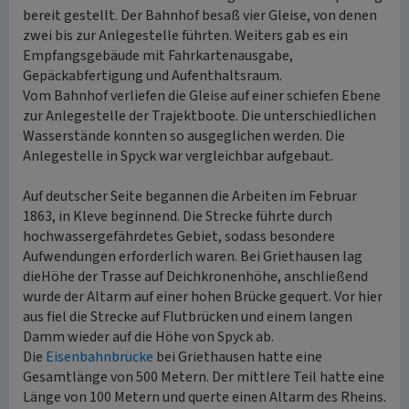
bereit gestellt. Der Bahnhof besaß vier Gleise, von denen
zwei bis zur Anlegestelle führten. Weiters gab es ein
Empfangsgebäude mit Fahrkartenausgabe,
Gepäckabfertigung und Aufenthaltsraum.
Vom Bahnhof verliefen die Gleise auf einer schiefen Ebene
zur Anlegestelle der Trajektboote. Die unterschiedlichen
Wasserstände konnten so ausgeglichen werden. Die
Anlegestelle in Spyck war vergleichbar aufgebaut.
Auf deutscher Seite begannen die Arbeiten im Februar
1863, in Kleve beginnend. Die Strecke führte durch
hochwassergefährdetes Gebiet, sodass besondere
Aufwendungen erforderlich waren. Bei Griethausen lag
dieHöhe der Trasse auf Deichkronenhöhe, anschließend
wurde der Altarm auf einer hohen Brücke gequert. Vor hier
aus fiel die Strecke auf Flutbrücken und einem langen
Damm wieder auf die Höhe von Spyck ab.
Die
Eisenbahnbrücke
bei Griethausen hatte eine
Gesamtlänge von 500 Metern. Der mittlere Teil hatte eine
Länge von 100 Metern und querte einen Altarm des Rheins.