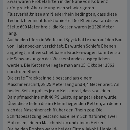
Zwar waren Probefahrten in der Nähe von Koblenz
erfolgreich. Aber die ungleich schwierigeren
Flussverhältnisse am Niederrhein bedingten, dass diese
Technik hier nicht funktionierte. Der Rhein war an dieser
Stelle 600 Meter breit, die Ketten waren je 1320 Meter
lang.
Auf beiden Ufern in Welle und Spyck hatte man auf den Bau
von Hafenbecken verzichtet. Es wurden Schiefe Ebenen
angelegt, mit verschiebbaren Brückenwagen konnten so
die Schwankungen des Wasserstandes ausgeglichen
werden. Die Ketten verlegte man am 15. Oktober 1863
durch den Rhein.
Die erste Trajekteinheit bestand aus einem
Maschinenschiff, 28,25 Meter lang und 4,4 Meter breit. An
beiden Seiten gab es je ein Kettenrad, dass von einer
Dampfmaschine mit 40 PS Leistung angetrieben wurde.
Über diese liefen die im Rhein liegenden Ketten, an denen
sich das Maschinenschiff über den Rhein zog. Die
Schiffsbesatzung bestand aus einem Schiffsführer, zwei
Matrosen, einem Maschinisten und einem Heizer.
Die beiden Ponten waren bei der Firma Jakobi, Haniel &