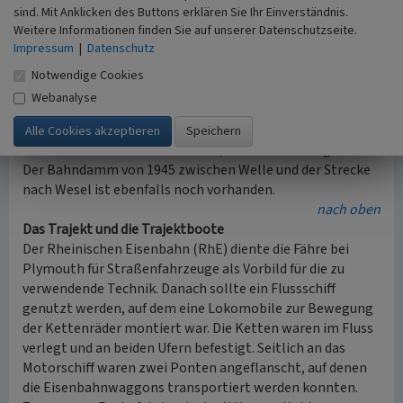
von Griethausen nach Spyck dann nicht vorhanden war.
sind. Mit Anklicken des Buttons erklären Sie Ihr Einverständnis.
Weitere Informationen finden Sie auf unserer Datenschutzseite.
Den Güterverkehr zur Ölmühle betrieb die DB weiter, auf
Impressum
|
Datenschutz
Betreiben der Ölmühle Spyck. 1981 wurde auch dieser
letzte Güterverkehr eingestellt.
Notwendige Cookies
Webanalyse
Große Abschnitte des Bahndamms bei Griethausen sind
noch erhalten. Ein bedeutendes verkehrsgeschichtliches
Denkmal ist die Altrhein-Brücke, aktuell nicht begehbar.
Der Bahndamm von 1945 zwischen Welle und der Strecke
nach Wesel ist ebenfalls noch vorhanden.
nach oben
Das Trajekt und die Trajektboote
Der Rheinischen Eisenbahn (RhE) diente die Fähre bei
Plymouth für Straßenfahrzeuge als Vorbild für die zu
verwendende Technik. Danach sollte ein Flussschiff
genutzt werden, auf dem eine Lokomobile zur Bewegung
der Kettenräder montiert war. Die Ketten waren im Fluss
verlegt und an beiden Ufern befestigt. Seitlich an das
Motorschiff waren zwei Ponten angeflanscht, auf denen
die Eisenbahnwaggons transportiert werden konnten.