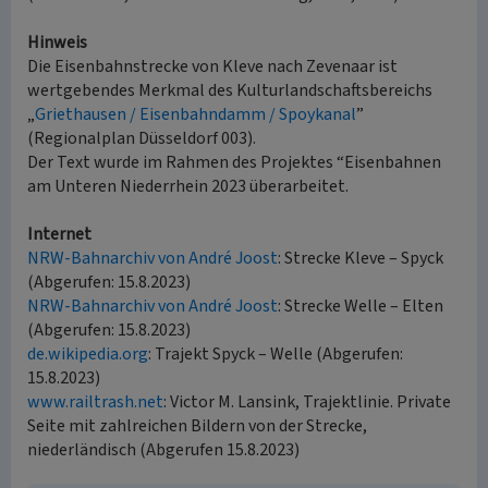
Hinweis
Die Eisenbahnstrecke von Kleve nach Zevenaar ist
wertgebendes Merkmal des Kulturlandschaftsbereichs
„
Griethausen / Eisenbahndamm / Spoykanal
”
(Regionalplan Düsseldorf 003).
Der Text wurde im Rahmen des Projektes “Eisenbahnen
am Unteren Niederrhein 2023 überarbeitet.
Internet
NRW-Bahnarchiv von André Joost
: Strecke Kleve – Spyck
(Abgerufen: 15.8.2023)
NRW-Bahnarchiv von André Joost
: Strecke Welle – Elten
(Abgerufen: 15.8.2023)
de.wikipedia.org
: Trajekt Spyck – Welle (Abgerufen:
15.8.2023)
www.railtrash.net
: Victor M. Lansink, Trajektlinie. Private
Seite mit zahlreichen Bildern von der Strecke,
niederländisch (Abgerufen 15.8.2023)