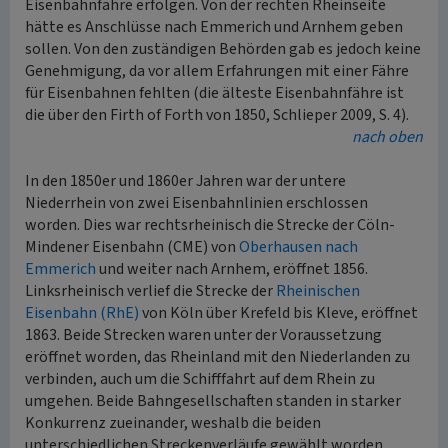
Eisenbahnfähre erfolgen. Von der rechten Rheinseite
hätte es Anschlüsse nach Emmerich und Arnhem geben
sollen. Von den zuständigen Behörden gab es jedoch keine
Genehmigung, da vor allem Erfahrungen mit einer Fähre
für Eisenbahnen fehlten (die älteste Eisenbahnfähre ist
die über den Firth of Forth von 1850, Schlieper 2009, S. 4).
nach oben
In den 1850er und 1860er Jahren war der untere
Niederrhein von zwei Eisenbahnlinien erschlossen
worden. Dies war rechtsrheinisch die Strecke der Cöln-
Mindener Eisenbahn (CME) von
Oberhausen nach
Emmerich
und weiter nach Arnhem, eröffnet 1856.
Linksrheinisch verlief die Strecke der
Rheinischen
Eisenbahn (RhE)
von Köln über Krefeld bis Kleve, eröffnet
1863. Beide Strecken waren unter der Voraussetzung
eröffnet worden, das Rheinland mit den Niederlanden zu
verbinden, auch um die Schifffahrt auf dem Rhein zu
umgehen. Beide Bahngesellschaften standen in starker
Konkurrenz zueinander, weshalb die beiden
unterschiedlichen Streckenverläufe gewählt worden