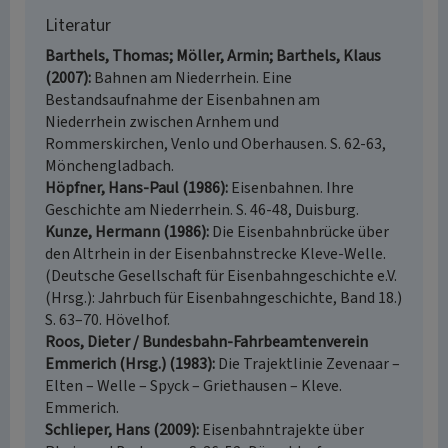
Literatur
Barthels, Thomas; Möller, Armin; Barthels, Klaus
(2007)
Bahnen am Niederrhein. Eine
Bestandsaufnahme der Eisenbahnen am
Niederrhein zwischen Arnhem und
Rommerskirchen, Venlo und Oberhausen. S. 62-63,
Mönchengladbach.
Höpfner, Hans-Paul (1986)
Eisenbahnen. Ihre
Geschichte am Niederrhein. S. 46-48, Duisburg.
Kunze, Hermann (1986)
Die Eisenbahnbrücke über
den Altrhein in der Eisenbahnstrecke Kleve-Welle.
(Deutsche Gesellschaft für Eisenbahngeschichte e.V.
(Hrsg.): Jahrbuch für Eisenbahngeschichte, Band 18.)
S. 63–70. Hövelhof.
Roos, Dieter / Bundesbahn-Fahrbeamtenverein
Emmerich (Hrsg.) (1983)
Die Trajektlinie Zevenaar –
Elten – Welle – Spyck – Griethausen – Kleve.
Emmerich.
Schlieper, Hans (2009)
Eisenbahntrajekte über