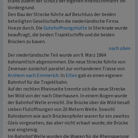
stand zudem der Schutz der eigenen Rheinschifffahrt im
Vordergrund.
Den Bau der Strecke führte auf Beschluss der beiden
beteiligten Gesellschaften die niederländische Firma
Hoeze durch. Die
Gutehoffnungshütte
in Sterkrade wurde
beauftragt, die beiden Trajektschiffe und die beiden
Brücken zu bauen.
nach oben
Der niederländische Teil wurde am 9. März 1864
bahnamtlich abgenommen. Die neue Strecke führte von
Zevenaar zunächst parallel zur vorhandenen Trasse von
Arnhem nach Emmerich
. In
Elten
gab es einen eigenen
Bahnhof für die Trajektbahn.
Auf der rechten Rheinseite trennte sich die neue Strecke
bei Wild von der nach Oberhausen. In einem Bogen wurde
der Bahnhof Welle erreicht. Die Brücke über die Wild besaß
sieben Flutöffnungen von 20 Metern Weite. Sowohl
Bahndamm wie auch Brückenpfeiler waren für ein zweites
Gleis vorgesehen, das aber nicht erbaut wurde; die Brücke
war eingleisig.
Im Bahnhof Welle wurden die Wagen für die Rheinquerung