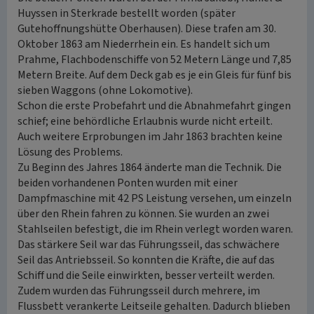
Huyssen in Sterkrade bestellt worden (später
Gutehoffnungshütte Oberhausen). Diese trafen am 30.
Oktober 1863 am Niederrhein ein. Es handelt sich um
Prahme, Flachbodenschiffe von 52 Metern Länge und 7,85
Metern Breite. Auf dem Deck gab es je ein Gleis für fünf bis
sieben Waggons (ohne Lokomotive).
Schon die erste Probefahrt und die Abnahmefahrt gingen
schief; eine behördliche Erlaubnis wurde nicht erteilt.
Auch weitere Erprobungen im Jahr 1863 brachten keine
Lösung des Problems.
Zu Beginn des Jahres 1864 änderte man die Technik. Die
beiden vorhandenen Ponten wurden mit einer
Dampfmaschine mit 42 PS Leistung versehen, um einzeln
über den Rhein fahren zu können. Sie wurden an zwei
Stahlseilen befestigt, die im Rhein verlegt worden waren.
Das stärkere Seil war das Führungsseil, das schwächere
Seil das Antriebsseil. So konnten die Kräfte, die auf das
Schiff und die Seile einwirkten, besser verteilt werden.
Zudem wurden das Führungsseil durch mehrere, im
Flussbett verankerte Leitseile gehalten. Dadurch blieben