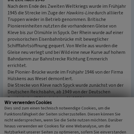
Nach dem Ende des Zweiten Weltkriegs wurde im Frühjahr
1945 die Strecke im Zuge der
Hawkins-Line
durch alliierte
Truppen wieder in Betrieb genommen. Britische
Pioniereinheiten nutzten die vorhandenen Gleise von
Kleve bis zur Ölmühle in Spyck. Der Rhein wurde auf einer
provisorischen Eisenbahnbrücke mit beweglicher
Schifffahrtsöffnung gequert. Von Welle aus wurden die
Gleise neu verlegt und bei Wild eine neue Kurve auf hohem
Bahndamm zur Bahnstrecke Richtung Emmerich
errichtet.
Die Pionier-Brücke wurde im Frühjahr 1946 von der Firma
Hülskens aus Wesel demontiert.
Die Strecke von Kleve nach Spyck wurde zunächst von der
Deutschen Reichsbahn, ab 1949 von der Deutschen
Bundesbahn (DB) betrieben. Ab 1952 kamen
Wir verwenden Cookies
Schienenbusse und Diesellokomotiven für den
Dies sind zum einen technisch notwendige Cookies, um die
Güterverkehr zum Einsatz. 1960 stellte man den
Funktionsfähigkeit der Seiten sicherzustellen. Diesen können Sie
Personenverkehr von Kleve bis Spyck ein. Bei
nicht widersprechen, wenn Sie die Seite nutzen möchten. Darüber
Rheinhochwasser jedoch wurde weiterhin
hinaus verwenden wir Cookies für eine Webanalyse, um die
Personenverkehr angeboten, da eine Straßenverbindung
Nutzbarkeit unserer Seiten zu optimieren, sofern Sie einverstanden