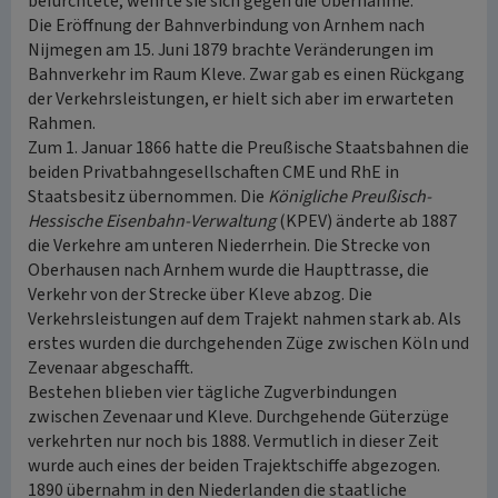
befürchtete, wehrte sie sich gegen die Übernahme.
Die Eröffnung der Bahnverbindung von Arnhem nach
Nijmegen am 15. Juni 1879 brachte Veränderungen im
Bahnverkehr im Raum Kleve. Zwar gab es einen Rückgang
der Verkehrsleistungen, er hielt sich aber im erwarteten
Rahmen.
Zum 1. Januar 1866 hatte die Preußische Staatsbahnen die
beiden Privatbahngesellschaften CME und RhE in
Staatsbesitz übernommen. Die
Königliche Preußisch-
Hessische Eisenbahn-Verwaltung
(KPEV) änderte ab 1887
die Verkehre am unteren Niederrhein. Die Strecke von
Oberhausen nach Arnhem wurde die Haupttrasse, die
Verkehr von der Strecke über Kleve abzog. Die
Verkehrsleistungen auf dem Trajekt nahmen stark ab. Als
erstes wurden die durchgehenden Züge zwischen Köln und
Zevenaar abgeschafft.
Bestehen blieben vier tägliche Zugverbindungen
zwischen Zevenaar und Kleve. Durchgehende Güterzüge
verkehrten nur noch bis 1888. Vermutlich in dieser Zeit
wurde auch eines der beiden Trajektschiffe abgezogen.
1890 übernahm in den Niederlanden die staatliche