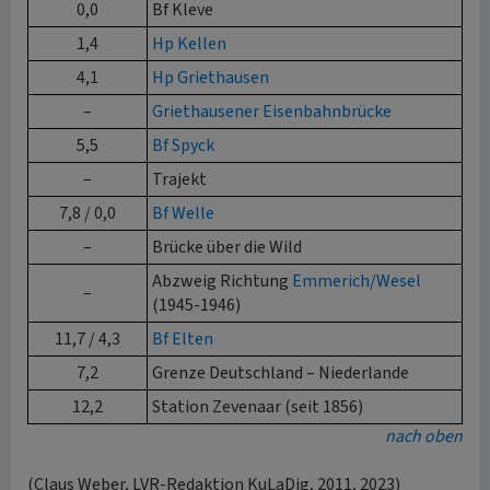
0,0
Bf Kleve
1,4
Hp Kellen
4,1
Hp Griethausen
–
Griethausener Eisenbahnbrücke
5,5
Bf Spyck
–
Trajekt
7,8 / 0,0
Bf Welle
–
Brücke über die Wild
Abzweig Richtung
Emmerich/Wesel
–
(1945-1946)
11,7 / 4,3
Bf Elten
7,2
Grenze Deutschland – Niederlande
12,2
Station Zevenaar (seit 1856)
nach oben
(Claus Weber, LVR-Redaktion KuLaDig, 2011, 2023)