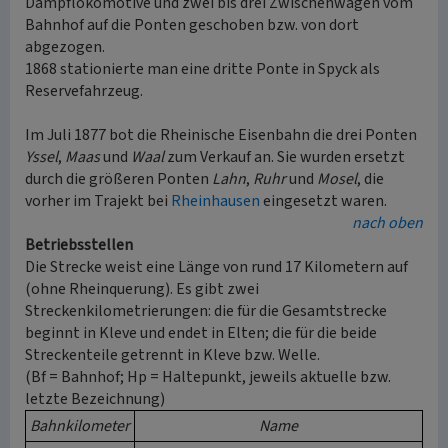
Dampflokomotive und zwei bis drei Zwischenwagen vom
Bahnhof auf die Ponten geschoben bzw. von dort
abgezogen.
1868 stationierte man eine dritte Ponte in Spyck als
Reservefahrzeug.
Im Juli 1877 bot die Rheinische Eisenbahn die drei Ponten
Yssel
,
Maas
und
Waal
zum Verkauf an. Sie wurden ersetzt
durch die größeren Ponten
Lahn
,
Ruhr
und
Mosel
, die
vorher im Trajekt bei
Rheinhausen
eingesetzt waren.
nach oben
Betriebsstellen
Die Strecke weist eine Länge von rund 17 Kilometern auf
(ohne Rheinquerung). Es gibt zwei
Streckenkilometrierungen: die für die Gesamtstrecke
beginnt in Kleve und endet in Elten; die für die beide
Streckenteile getrennt in Kleve bzw. Welle.
(Bf = Bahnhof; Hp = Haltepunkt, jeweils aktuelle bzw.
letzte Bezeichnung)
Bahnkilometer
Name