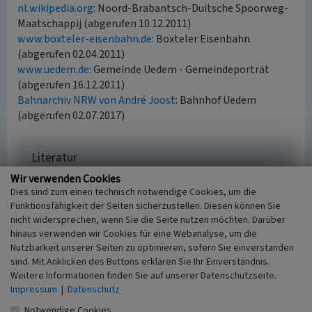
nl.wikipedia.org
: Noord-Brabantsch-Duitsche Spoorweg-
Maatschappij (abgerufen 10.12.2011)
www.boxteler-eisenbahn.de
: Boxteler Eisenbahn
(abgerufen 02.04.2011)
www.uedem.de
: Gemeinde Uedem - Gemeindeporträt
(abgerufen 16.12.2011)
Bahnarchiv NRW von André Joost
: Bahnhof Uedem
(abgerufen 02.07.2017)
Literatur
Wir verwenden Cookies
Barthels, Thomas (2008)
Bahnhöfe im Rheinland
Dies sind zum einen technisch notwendige Cookies, um die
zur Reichsbahnzeit. S. 69, Mönchengladbach.
Funktionsfähigkeit der Seiten sicherzustellen. Diesen können Sie
Barthels, Thomas; Möller, Armin; Barthels, Klaus
nicht widersprechen, wenn Sie die Seite nutzen möchten. Darüber
(2007)
Bahnen am Niederrhein. Eine
hinaus verwenden wir Cookies für eine Webanalyse, um die
Bestandsaufnahme der Eisenbahnen am
Nutzbarkeit unserer Seiten zu optimieren, sofern Sie einverstanden
Niederrhein zwischen Arnhem und
sind. Mit Anklicken des Buttons erklären Sie Ihr Einverständnis.
Rommerskirchen, Venlo und Oberhausen. S. 76-77,
Weitere Informationen finden Sie auf unserer Datenschutzseite.
Mönchengladbach.
Impressum
|
Datenschutz
Höpfner, Hans-Paul (1986)
Eisenbahnen. Ihre
Notwendige Cookies