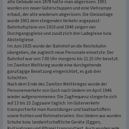
alte Gebäude von 1878 hatte man abgerissen. 1901
wurden ein neuer Güterschuppen und eine Viehrampe
erbaut, der alte wiederum abgerissen. Die Gleisanlage
wurde 1901 dem steigenden Verkehr angepasst:
Bahnhofspläne von 1910 und 1940 zeigen vier
Durchgangsgleise und zusätzlich drei Ladegleise bzw.
Abstellgleise.
Im Juni 1925 wurde der Bahnhof an die Reichsbahn
übergeben, die zugleich neue Personale einsetzte. Der
Bahnhof war von 7.00 Uhr morgens bis 21.15 Uhr besetzt.
Im Zweiten Weltkrieg wurde eine durchgehende
ganztägige Besetzung eingerichtet, es gab drei
Schichten.
Nach dem Ende des Zweiten Weltkrieges wurde der
Personenverkehr von Goch nach Uedem im April 1946
wieder aufgenommenen. Die Zugfrequenz steigerte sich
auf 13 bis 15 Zugpaare täglich. Im Güterverkehr
transportierte man Kunstdünger und Saatkartoffeln
sowie Kohlen und Rohmaterialien. Von Uedem aus wurden
Schuhe bzw. landwirtschaftliche Geräte (Eggen,
Kultivatoren und Pflüge) transportiert. Auch wurden jede