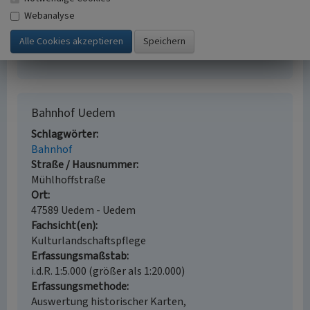
Geschichte am Niederrhein. S. 74-81, Duisburg.
Webanalyse
Verfürth, Werner (1998)
Messungsheft der
Streckenteilung von km 0,0 bis km 40,2 für die
Strecke Büderich - Hassum - Landesgrenze. Kalkar.
Bahnhof Uedem
Schlagwörter
Bahnhof
Straße / Hausnummer
Mühlhoffstraße
Ort
47589 Uedem - Uedem
Fachsicht(en)
Kulturlandschaftspflege
Erfassungsmaßstab
i.d.R. 1:5.000 (größer als 1:20.000)
Erfassungsmethode
Auswertung historischer Karten,