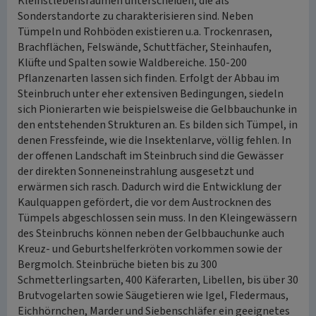
Kleinstlebensräumen unterscheiden, die als
Sonderstandorte zu charakterisieren sind. Neben
Tümpeln und Rohböden existieren u.a. Trockenrasen,
Brachflächen, Felswände, Schuttfächer, Steinhaufen,
Klüfte und Spalten sowie Waldbereiche. 150-200
Pflanzenarten lassen sich finden. Erfolgt der Abbau im
Steinbruch unter eher extensiven Bedingungen, siedeln
sich Pionierarten wie beispielsweise die Gelbbauchunke in
den entstehenden Strukturen an. Es bilden sich Tümpel, in
denen Fressfeinde, wie die Insektenlarve, völlig fehlen. In
der offenen Landschaft im Steinbruch sind die Gewässer
der direkten Sonneneinstrahlung ausgesetzt und
erwärmen sich rasch. Dadurch wird die Entwicklung der
Kaulquappen gefördert, die vor dem Austrocknen des
Tümpels abgeschlossen sein muss. In den Kleingewässern
des Steinbruchs können neben der Gelbbauchunke auch
Kreuz- und Geburtshelferkröten vorkommen sowie der
Bergmolch. Steinbrüche bieten bis zu 300
Schmetterlingsarten, 400 Käferarten, Libellen, bis über 30
Brutvogelarten sowie Säugetieren wie Igel, Fledermaus,
Eichhörnchen, Marder und Siebenschläfer ein geeignetes