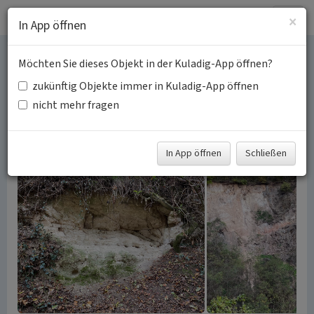
Togg
×
In App öffnen
navig
Möchten Sie dieses Objekt in der Kuladig-App öffnen?
Steinbrüche in der
zukünftig Objekte immer in Kuladig-App öffnen
Kulturlandschaft
nicht mehr fragen
Schlagwörter:
Steinbruch
Biotop
Fachsicht(en):
Kulturlandschaftspflege
In App öffnen
Schließen