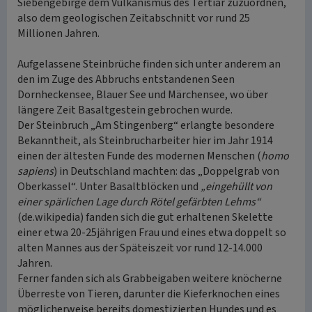
Siebengebirge dem Vulkanismus des Tertiär zuzuordnen,
also dem geologischen Zeitabschnitt vor rund 25
Millionen Jahren.
Aufgelassene Steinbrüche finden sich unter anderem an
den im Zuge des Abbruchs entstandenen Seen
Dornheckensee, Blauer See und Märchensee, wo über
längere Zeit Basaltgestein gebrochen wurde.
Der Steinbruch „Am Stingenberg“ erlangte besondere
Bekanntheit, als Steinbrucharbeiter hier im Jahr 1914
einen der ältesten Funde des modernen Menschen (
homo
sapiens
) in Deutschland machten: das „Doppelgrab von
Oberkassel“. Unter Basaltblöcken und
„eingehüllt von
einer spärlichen Lage durch Rötel gefärbten Lehms“
(de.wikipedia) fanden sich die gut erhaltenen Skelette
einer etwa 20-25jährigen Frau und eines etwa doppelt so
alten Mannes aus der Späteiszeit vor rund 12-14.000
Jahren.
Ferner fanden sich als Grabbeigaben weitere knöcherne
Überreste von Tieren, darunter die Kieferknochen eines
möglicherweise bereits domestizierten Hundes und es