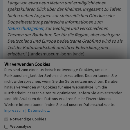
Länge von etwa neun Metern und ermöglicht einen
spektakulären Blick über das Rheintal. Insgesamt 16 Tafeln
bieten neben Angaben zur steinzeitlichen Oberkasseler
Doppelbestattung zahlreiche Informationen zum
Naturschutzgebiet
, zur Geologie und verschiedenen
Themen der Baukultur. Der für die Region, aber auch ganz
Deutschland und Europa bedeutsame Grabfund wird so als
Teil der Kulturlandschaft und ihrer Entwicklung neu
erlebbar.“
(landesmuseum-bonn.lvr.de)
Wir verwenden Cookies
(Franz-Josef Knöchel, LVR-Redaktion KuLaDig, 2014/2022)
Dies sind zum einen technisch notwendige Cookies, um die
Funktionsfähigkeit der Seiten sicherzustellen. Diesen können Sie
Internet
nicht widersprechen, wenn Sie die Seite nutzen möchten. Darüber
de.wikipedia.org
: Doppelgrab von Oberkassel (abgerufen
hinaus verwenden wir Cookies für eine Webanalyse, um die
13.01.2014)
Nutzbarkeit unserer Seiten zu optimieren, sofern Sie einverstanden
landesmuseum-bonn.lvr.de
: Presseinformation „Die
sind. Mit Anklicken des Buttons erklären Sie Ihr Einverständnis.
Weitere Informationen finden Sie auf unserer Datenschutzseite.
Aussichts- und Informationsplattform an der Rabenlay in
Impressum
|
Datenschutz
Bonn-Oberkassel ist eröffnet“ (PDF, 119.9 kB, 23.09.2019,
abgerufen 06.04.2022)
Notwendige Cookies
www.rlmb.lvr.de
: LVR-Landesmuseum Bonn, Fundstücke
Webanalyse