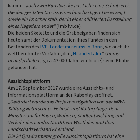
kamen
„auch zwei Kunstwerke ans Licht: eine Schnitzerei,
die den geritzten Umriss eines hirschartigen Tieres zeigt
sowie ein Knochenstab, der in einer stilisierten Darstellung
eines Nagetiers endet“
(lmb.lvr.de).
Die beiden Skelette und die Grabbeigaben finden sich
heute samt der Dokumentation ihres Fundes in den
Beständen des
LVR-Landesmuseums in Bonn
, wo auch ihr
weltberühmter Vorfahre, der „
Neandertaler
“ (
homo
neanderthalensis
, ca. 42.000 Jahre vor heute) seine Bleibe
gefunden hat.
Aussichtsplattform
Am 17. September 2017 wurde eine Aussichts- und
Informationsplattform an der Rabenlay eröffnet.
„Gefördert wurde das Projekt maßgeblich von der NRW-
Stiftung Naturschutz, Heimat- und Kulturpflege, dem
Ministerium für Bauen, Wohnen, Stadtentwicklung und
Verkehr des Landes Nordrhein-Westfalen und dem
Landschaftsverband Rheinland.
Die 24 Quadratmeter große Aussichtsplattform hat eine