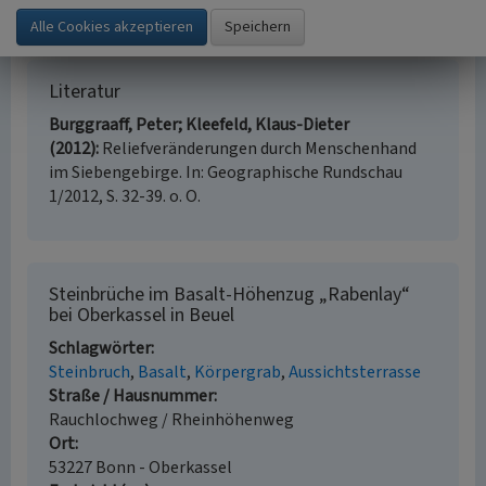
Oberkassel (abgerufen 13.01.2014, Inhalt nicht mehr
verfügbar 06.04.2022)
Literatur
Burggraaff, Peter; Kleefeld, Klaus-Dieter
(2012)
Reliefveränderungen durch Menschenhand
im Siebengebirge. In: Geographische Rundschau
1/2012, S. 32-39. o. O.
Steinbrüche im Basalt-Höhenzug „Rabenlay“
bei Oberkassel in Beuel
Schlagwörter
Steinbruch
Basalt
Körpergrab
Aussichtsterrasse
Straße / Hausnummer
Rauchlochweg / Rheinhöhenweg
Ort
53227 Bonn - Oberkassel