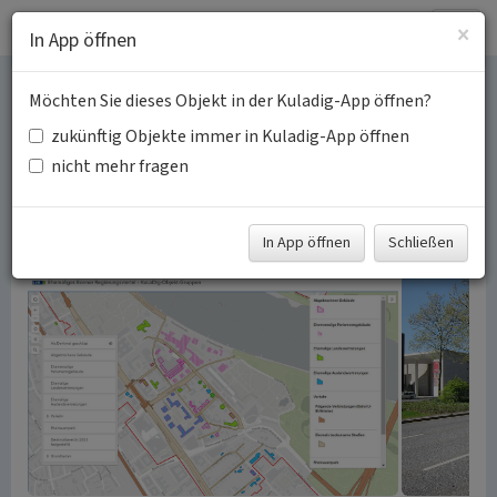
Togg
×
In App öffnen
navig
Möchten Sie dieses Objekt in der Kuladig-App öffnen?
Straßen im Bonner
zukünftig Objekte immer in Kuladig-App öffnen
Regierungsviertel
nicht mehr fragen
Schlagwörter:
Innerortsstraße
Straße
Fachsicht(en):
Kulturlandschaftspflege, Denkmalpflege
In App öffnen
Schließen