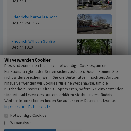
Beginn 1855
Friedrich-Ebert-Allee Bonn
Beginn vor 1927
Friedrich-Wilhelm-Straße
Beginn 1920
Wir verwenden Cookies
Dies sind zum einen technisch notwendige Cookies, um die
Fritz-Erler-Straße
Funktionsfähigkeit der Seiten sicherzustellen. Diesen können Sie
Beginn 1920 bis 1930
nicht widersprechen, wenn Sie die Seite nutzen möchten. Darüber
hinaus verwenden wir Cookies für eine Webanalyse, um die
Nutzbarkeit unserer Seiten zu optimieren, sofern Sie einverstanden
sind. Mit Anklicken des Buttons erklären Sie Ihr Einverständnis.
Fritz-Schäffer-Straße
Weitere Informationen finden Sie auf unserer Datenschutzseite.
Beginn 1930
Impressum
|
Datenschutz
Notwendige Cookies
Webanalyse
Godesberger Allee