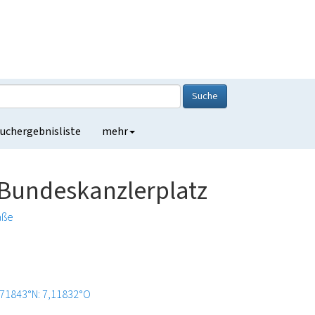
Suche
uchergebnisliste
mehr
 Bundeskanzlerplatz
aße
,71843°N: 7,11832°O