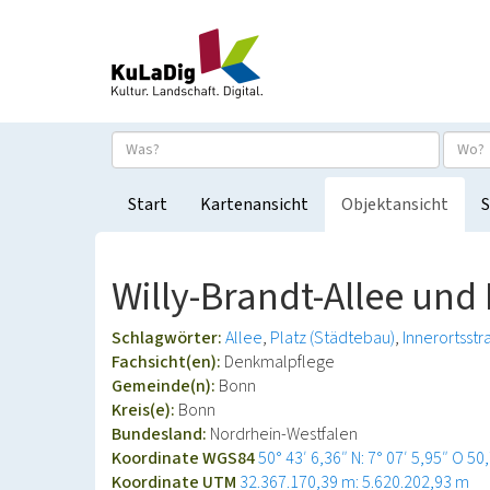
Start
Kartenansicht
Objektansicht
S
Willy-Brandt-Allee und
Schlagwörter:
Allee
Platz (Städtebau)
Innerortsstr
Fachsicht(en):
Denkmalpflege
Gemeinde(n):
Bonn
Kreis(e):
Bonn
Bundesland:
Nordrhein-Westfalen
Koordinate WGS84
50° 43′ 6,36″ N: 7° 07′ 5,95″ O
50
Koordinate UTM
32.367.170,39 m: 5.620.202,93 m