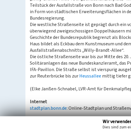
Teilstück der Ausfallstraße von Bonn nach Bad G
in Form von städtischen Erweiterungsflächen in 
Bundesregierung.
Die westliche Straßenseite ist geprägt durch ein v
überwiegend zweigeschossigen Doppelhäusern mit
Geschichte der Bundesrepublik begrenzt als Block
Haus bildet als Eckbau dem Kunstmuseum und dem 
Ausfallstraßenabschnitts „Willy-Brandt-Allee“.
Die östliche Straßenseite war bis zur Mitte des 20
Solitäranlagen das neue Bundeskanzleramt, das P
IFA-Pavillon. Die Straße selbst ist vierspurig aus
zur Reuterbrücke bis zur
Heussallee
mittig tiefer g
(Elke Janßen-Schnabel, LVR-Amt für Denkmalpfleg
Internet
stadtplan.bonn.de
: Online-Stadtplan und Straßenv
Wir verwende
Willy-Brandt-Allee und Bundeskanzlerplatz
Dies sind zum e