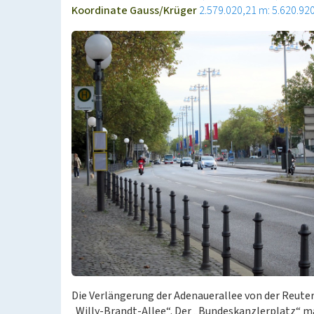
Koordinate Gauss/Krüger
2.579.020,21 m: 5.620.92
Die Verlängerung der Adenauerallee von der Reute
„Willy-Brandt-Allee“. Der „Bundeskanzlerplatz“ m