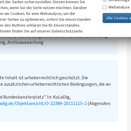
it der Seiten sicherzustellen. Diesen können Sie
tsstraße
Webanalyse
chen, wenn Sie die Seite nutzen möchten. Darüber
ndeskanzlerplatz
n wir Cookies für eine Webanalyse, um die
erer Seiten zu optimieren, sofern Sie einverstanden
ken des Buttons erklären Sie Ihr Einverständnis.
20.000)
tionen finden Sie auf unserer Datenschutzseite.
chriften, Auswertung historischer Karten, Auswertung
ung, Archivauswertung
te Inhalt ist urheberrechtlich geschützt. Die
e zusätzlichen urheberrechtlichen Bedingungen, die an
d Bundeskanzlerplatz”. In: KuLaDig,
adig.de/Objektansicht/O-22384-20111115-2
(Abgerufen: