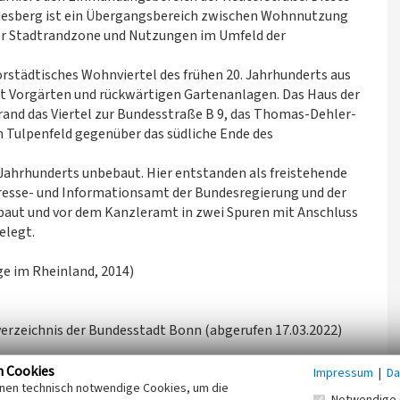
odesberg ist ein Übergangsbereich zwischen Wohnnutzung
der Stadtrandzone und Nutzungen im Umfeld der
orstädtisches Wohnviertel des frühen 20. Jahrhunderts aus
 Vorgärten und rückwärtigen Gartenanlagen. Das Haus der
rand das Viertel zur Bundesstraße B 9, das Thomas-Dehler-
Tulpenfeld gegenüber das südliche Ende des
. Jahrhunderts unbebaut. Hier entstanden als freistehende
resse- und Informationsamt der Bundesregierung und der
gebaut und vor dem Kanzleramt in zwei Spuren mit Anschluss
elegt.
e im Rheinland, 2014)
erzeichnis der Bundesstadt Bonn (abgerufen 17.03.2022)
n Cookies
Impressum
|
Da
inen technisch notwendige Cookies, um die
Notwendige 