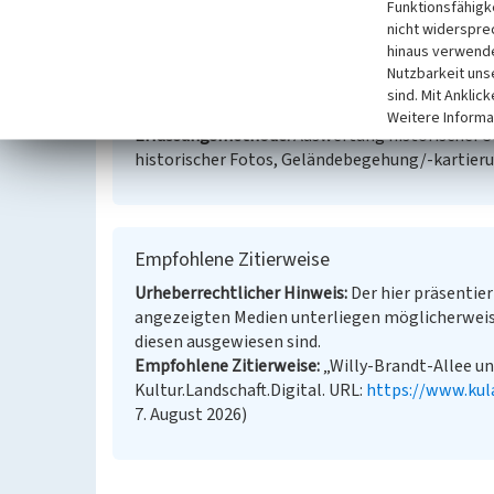
Funktionsfähigke
Schlagwörter
Allee
Platz (Städtebau)
Inneror
nicht widerspre
Straße / Hausnummer
Willy-Brandt-Allee / Bu
hinaus verwende
Ort
53113 Bonn
Nutzbarkeit uns
Fachsicht(en)
Denkmalpflege
sind. Mit Anklic
Erfassungsmaßstab
i.d.R. 1:5.000 (größer als 1:
Weitere Informa
Erfassungsmethode
Auswertung historischer S
historischer Fotos, Geländebegehung/-kartier
Empfohlene Zitierweise
Urheberrechtlicher Hinweis
Der hier präsentier
angezeigten Medien unterliegen möglicherweis
diesen ausgewiesen sind.
Empfohlene Zitierweise
„Willy-Brandt-Allee un
Kultur.Landschaft.Digital. URL:
https://www.kul
7. August 2026)