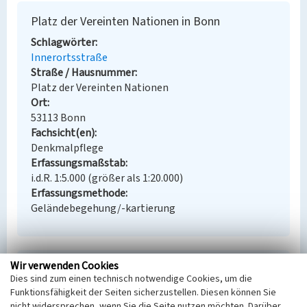
Platz der Vereinten Nationen in Bonn
Schlagwörter
Innerortsstraße
Straße / Hausnummer
Platz der Vereinten Nationen
Ort
53113 Bonn
Fachsicht(en)
Denkmalpflege
Erfassungsmaßstab
i.d.R. 1:5.000 (größer als 1:20.000)
Erfassungsmethode
Geländebegehung/-kartierung
Wir verwenden Cookies
Empfohlene Zitierweise
Dies sind zum einen technisch notwendige Cookies, um die
Urheberrechtlicher Hinweis
Funktionsfähigkeit der Seiten sicherzustellen. Diesen können Sie
Der hier präsentierte Inhalt ist urheberrechtlich
nicht widersprechen, wenn Sie die Seite nutzen möchten. Darüber