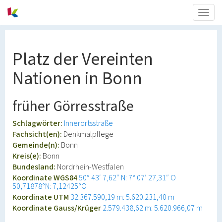
Togg
navig
Platz der Vereinten
Nationen in Bonn
früher Görresstraße
Schlagwörter:
Innerortsstraße
Fachsicht(en):
Denkmalpflege
Gemeinde(n):
Bonn
Kreis(e):
Bonn
Bundesland:
Nordrhein-Westfalen
Koordinate WGS84
50° 43′ 7,62″ N: 7° 07′ 27,31″ O
50,71878°N: 7,12425°O
Koordinate UTM
32.367.590,19 m: 5.620.231,40 m
Koordinate Gauss/Krüger
2.579.438,62 m: 5.620.966,07 m