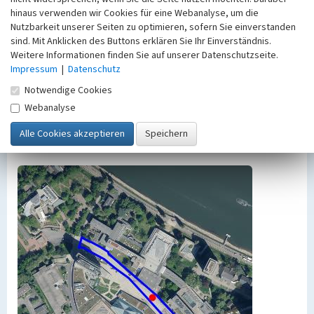
hinaus verwenden wir Cookies für eine Webanalyse, um die
geschützt. Die angezeigten Medien unterliegen
Nutzbarkeit unserer Seiten zu optimieren, sofern Sie einverstanden
möglicherweise zusätzlichen urheberrechtlichen
sind. Mit Anklicken des Buttons erklären Sie Ihr Einverständnis.
Bedingungen, die an diesen ausgewiesen sind.
Weitere Informationen finden Sie auf unserer Datenschutzseite.
Empfohlene Zitierweise
Impressum
|
Datenschutz
„Platz der Vereinten Nationen in Bonn”. In: KuLaDig,
Notwendige Cookies
Kultur.Landschaft.Digital. URL:
https://www.kuladig.de/Objektansicht/O-125253-
Webanalyse
20150520-3
(Abgerufen: 8. August 2026)