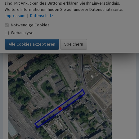
Bedingungen, die an diesen ausgewiesen sind.
sind. Mit Anklicken des Buttons erklären Sie Ihr Einverständnis.
Empfohlene Zitierweise
Weitere Informationen finden Sie auf unserer Datenschutzseite.
„Welckerstraße”. In: KuLaDig,
Impressum
|
Datenschutz
Kultur.Landschaft.Digital. URL:
Notwendige Cookies
https://www.kuladig.de/Objektansicht/O-125252-
Webanalyse
20150520-2
(Abgerufen: 7. August 2026)