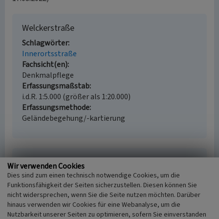
Welckerstraße
Schlagwörter
Innerortsstraße
Fachsicht(en)
Denkmalpflege
Erfassungsmaßstab
i.d.R. 1:5.000 (größer als 1:20.000)
Erfassungsmethode
Geländebegehung/-kartierung
Empfohlene Zitierweise
Wir verwenden Cookies
Dies sind zum einen technisch notwendige Cookies, um die
Urheberrechtlicher Hinweis
Funktionsfähigkeit der Seiten sicherzustellen. Diesen können Sie
Der hier präsentierte Inhalt ist urheberrechtlich
nicht widersprechen, wenn Sie die Seite nutzen möchten. Darüber
geschützt. Die angezeigten Medien unterliegen
hinaus verwenden wir Cookies für eine Webanalyse, um die
möglicherweise zusätzlichen urheberrechtlichen
Nutzbarkeit unserer Seiten zu optimieren, sofern Sie einverstanden