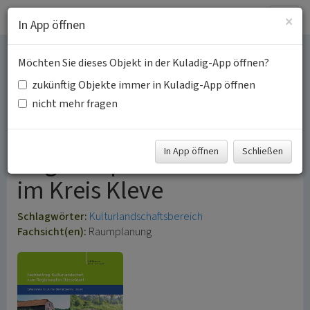
Togg
×
In App öffnen
navig
Möchten Sie dieses Objekt in der Kuladig-App öffnen?
Kulturlandschaftsbereiche
zukünftig Objekte immer in Kuladig-App öffnen
(KLBs) im
nicht mehr fragen
Geltungsbereich des
In App öffnen
Schließen
Regionalplans Düsseldorf
im Kreis Kleve
Schlagwörter:
Kulturlandschaftsbereich
Fachsicht(en):
Raumplanung