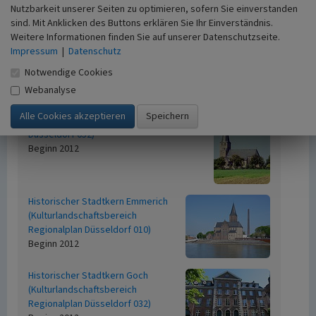
034)
Nutzbarkeit unserer Seiten zu optimieren, sofern Sie einverstanden
Beginn 2012
sind. Mit Anklicken des Buttons erklären Sie Ihr Einverständnis.
Weitere Informationen finden Sie auf unserer Datenschutzseite.
Historischer Ortskern Straelen
Impressum
|
Datenschutz
(Kulturlandschaftsbereich Regionalplan Düsseldorf
054)
Notwendige Cookies
Beginn 2012
Webanalyse
Historischer Ortskern Walbeck
(Kulturlandschaftsbereich Regionalplan
Düsseldorf 052)
Beginn 2012
Historischer Stadtkern Emmerich
(Kulturlandschaftsbereich
Regionalplan Düsseldorf 010)
Beginn 2012
Historischer Stadtkern Goch
(Kulturlandschaftsbereich
Regionalplan Düsseldorf 032)