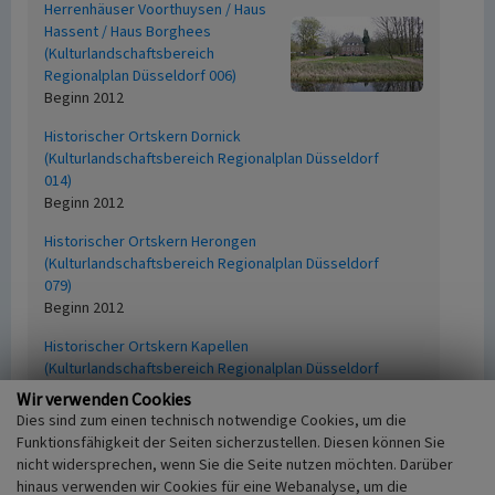
Herrenhäuser Voorthuysen / Haus
Hassent / Haus Borghees
(Kulturlandschaftsbereich
Regionalplan Düsseldorf 006)
Beginn 2012
Historischer Ortskern Dornick
(Kulturlandschaftsbereich Regionalplan Düsseldorf
014)
Beginn 2012
Historischer Ortskern Herongen
(Kulturlandschaftsbereich Regionalplan Düsseldorf
079)
Beginn 2012
Historischer Ortskern Kapellen
(Kulturlandschaftsbereich Regionalplan Düsseldorf
061)
Wir verwenden Cookies
Beginn 2012
Dies sind zum einen technisch notwendige Cookies, um die
Funktionsfähigkeit der Seiten sicherzustellen. Diesen können Sie
Historischer Ortskern Kellen
nicht widersprechen, wenn Sie die Seite nutzen möchten. Darüber
(Kulturlandschaftsbereich Regionalplan Düsseldorf
hinaus verwenden wir Cookies für eine Webanalyse, um die