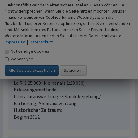
Funktionsfähigkeit der Seiten sicherzustellen. Diesen können Sie
nicht widersprechen, wenn Sie die Seite nutzen möchten. Darüber
Krickenbecker Seen (Kulturlandschaftsbereich
hinaus verwenden wir Cookies für eine Webanalyse, um die
Regionalplan Düsseldorf 077)
Nutzbarkeit unserer Seiten zu optimieren, sofern Sie einverstanden
Schlagwörter
sind. Mit Anklicken des Buttons erklären Sie Ihr Einverständnis.
Kulturlandschaftsbereich
Wassermühle
Hof
Weitere Informationen finden Sie auf unserer Datenschutzseite.
Impressum
|
Datenschutz
(Landwirtschaft)
Schloss (Bauwerk)
Torfgrube
See
Auenwald
Notwendige Cookies
Fachsicht(en)
Webanalyse
Kulturlandschaftspflege, Archäologie,
Denkmalpflege, Landeskunde, Raumplanung
Erfassungsmaßstab
i.d.R. 1:25.000 (kleiner als 1:20.000)
Erfassungsmethode
Literaturauswertung, Geländebegehung/-
kartierung, Archivauswertung
Historischer Zeitraum
Beginn 2012