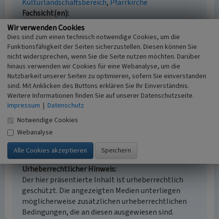
Kulturlandschaftsbereich
Pfarrkirche
Fachsicht(en)
Kulturlandschaftspflege, Denkmalpflege,
Wir verwenden Cookies
Landeskunde, Raumplanung
Dies sind zum einen technisch notwendige Cookies, um die
Erfassungsmaßstab
Funktionsfähigkeit der Seiten sicherzustellen. Diesen können Sie
i.d.R. 1:25.000 (kleiner als 1:20.000)
nicht widersprechen, wenn Sie die Seite nutzen möchten. Darüber
hinaus verwenden wir Cookies für eine Webanalyse, um die
Erfassungsmethode
Nutzbarkeit unserer Seiten zu optimieren, sofern Sie einverstanden
Literaturauswertung, Geländebegehung/-
sind. Mit Anklicken des Buttons erklären Sie Ihr Einverständnis.
kartierung, Archivauswertung
Weitere Informationen finden Sie auf unserer Datenschutzseite.
Historischer Zeitraum
Impressum
|
Datenschutz
Beginn 2012
Notwendige Cookies
Webanalyse
Empfohlene Zitierweise
Urheberrechtlicher Hinweis
Der hier präsentierte Inhalt ist urheberrechtlich
geschützt. Die angezeigten Medien unterliegen
möglicherweise zusätzlichen urheberrechtlichen
Bedingungen, die an diesen ausgewiesen sind.