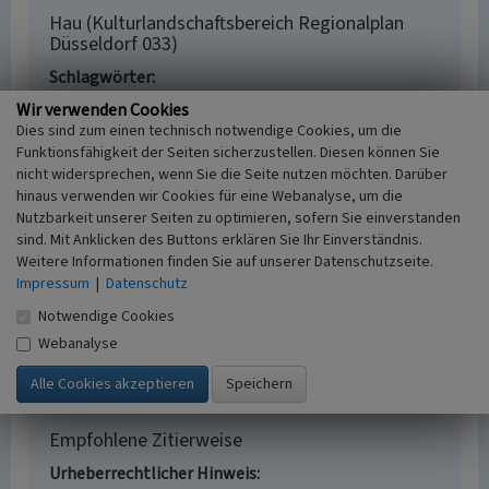
Hau (Kulturlandschaftsbereich Regionalplan
Düsseldorf 033)
Schlagwörter
Kulturlandschaftsbereich
Dorf
Pfarrkirche
Wir verwenden Cookies
Fachsicht(en)
Dies sind zum einen technisch notwendige Cookies, um die
Kulturlandschaftspflege, Denkmalpflege,
Funktionsfähigkeit der Seiten sicherzustellen. Diesen können Sie
Raumplanung
nicht widersprechen, wenn Sie die Seite nutzen möchten. Darüber
hinaus verwenden wir Cookies für eine Webanalyse, um die
Erfassungsmaßstab
Nutzbarkeit unserer Seiten zu optimieren, sofern Sie einverstanden
i.d.R. 1:25.000 (kleiner als 1:20.000)
sind. Mit Anklicken des Buttons erklären Sie Ihr Einverständnis.
Erfassungsmethode
Weitere Informationen finden Sie auf unserer Datenschutzseite.
Archivauswertung, Literaturauswertung,
Impressum
|
Datenschutz
Geländebegehung/-kartierung
Notwendige Cookies
Historischer Zeitraum
Beginn 2012
Webanalyse
Empfohlene Zitierweise
Urheberrechtlicher Hinweis