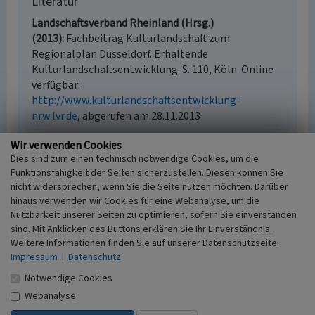
Literatur
Landschaftsverband Rheinland (Hrsg.)
(2013)
Fachbeitrag Kulturlandschaft zum
Regionalplan Düsseldorf. Erhaltende
Kulturlandschaftsentwicklung. S. 110, Köln. Online
verfügbar:
http://www.kulturlandschaftsentwicklung-
nrw.lvr.de
, abgerufen am 28.11.2013
Wir verwenden Cookies
Dies sind zum einen technisch notwendige Cookies, um die
Funktionsfähigkeit der Seiten sicherzustellen. Diesen können Sie
Schloss Wissen (Kulturlandschaftsbereich
nicht widersprechen, wenn Sie die Seite nutzen möchten. Darüber
Regionalplan Düsseldorf 038)
hinaus verwenden wir Cookies für eine Webanalyse, um die
Schlagwörter
Nutzbarkeit unserer Seiten zu optimieren, sofern Sie einverstanden
sind. Mit Anklicken des Buttons erklären Sie Ihr Einverständnis.
Kulturlandschaftsbereich
Schloss (Bauwerk)
Park
Weitere Informationen finden Sie auf unserer Datenschutzseite.
Fachsicht(en)
Impressum
|
Datenschutz
Kulturlandschaftspflege, Archäologie,
Denkmalpflege, Landeskunde, Raumplanung
Notwendige Cookies
Erfassungsmaßstab
Webanalyse
i.d.R. 1:25.000 (kleiner als 1:20.000)