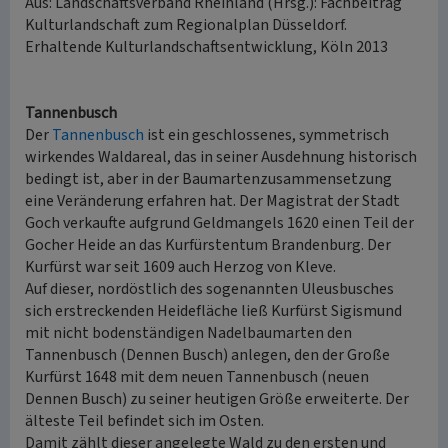
Aus: Landschaftsverband Rheinland (Hrsg.): Fachbeitrag
Kulturlandschaft zum Regionalplan Düsseldorf.
Erhaltende Kulturlandschaftsentwicklung, Köln 2013
Tannenbusch
Der
Tannenbusch
ist ein geschlossenes, symmetrisch
wirkendes Waldareal, das in seiner Ausdehnung historisch
bedingt ist, aber in der Baumartenzusammensetzung
eine Veränderung erfahren hat. Der Magistrat der Stadt
Goch verkaufte aufgrund Geldmangels 1620 einen Teil der
Gocher Heide an das Kurfürstentum Brandenburg. Der
Kurfürst war seit 1609 auch Herzog von Kleve.
Auf dieser, nordöstlich des sogenannten Uleusbusches
sich erstreckenden Heidefläche ließ Kurfürst Sigismund
mit nicht bodenständigen Nadelbaumarten den
Tannenbusch (Dennen Busch) anlegen, den der Große
Kurfürst 1648 mit dem neuen Tannenbusch (neuen
Dennen Busch) zu seiner heutigen Größe erweiterte. Der
älteste Teil befindet sich im Osten.
Damit zählt dieser angelegte Wald zu den ersten und