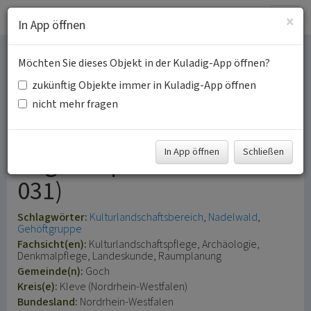
Togg
×
In App öffnen
navig
Möchten Sie dieses Objekt in der Kuladig-App öffnen?
Uleushöfe und
zukünftig Objekte immer in Kuladig-App öffnen
Tannenbusch
nicht mehr fragen
(Kulturlandschaftsbereich
In App öffnen
Schließen
Regionalplan Düsseldorf
031)
Schlagwörter:
Kulturlandschaftsbereich
Nadelwald
Gehöftgruppe
Fachsicht(en):
Kulturlandschaftspflege, Archäologie,
Denkmalpflege, Landeskunde, Raumplanung
Gemeinde(n):
Goch
Kreis(e):
Kleve (Nordrhein-Westfalen)
Bundesland:
Nordrhein-Westfalen