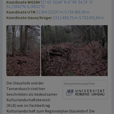
Koordinate WGS84
51° 43′ 33,66″ N: 6° 09′ 54,76″ O
51,72602°N: 6,16521°O
Koordinate UTM
32.304.222,97 m: 5.734.369,39 m
Koordinate Gauss/Krüger
2.511.458,75 m: 5.732.431,69 m
Die Uleushöfe und der
Kooperationspartner
Tannenbusch sind hier
beschrieben als bedeutsamer
Kulturlandschaftsbereich
(KLB) wie im Fachbeitrag
Kulturlandschaft zum Regionalplan Düsseldorf. Die