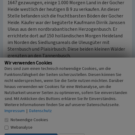
1647 gezwungen, einige 1.000 Morgen Land in der Gocher
Heide westlich der heutigen B 9 zu verkaufen. An dieser
Stelle befanden sich die fruchtbarsten Böden der Gocher
Heide. Käufer war der begüterte Kaufmann Dirrik Janssen
Uleus aus dem nordbrabantischen Herzogenbusch. Er
errichtete dort auf 150 holländischen Morgen Heideland
im Norden des Siedlungsareals die Uleusgüter mit
Sternbusch und Plaisirbusch. Diese beiden kleinen Wälder
grenzten an den Tannenbusch.
Die Kultivierungen des Heidelandes wurden von Adeligen
Wir verwenden Cookies
Dies sind zum einen technisch notwendige Cookies, um die
und Kaufleuten initiiert, die sich in unmittelbarer Nähe
Funktionsfähigkeit der Seiten sicherzustellen. Diesen können Sie
der Residenz Kleve Land- bzw. Sommersitze errichten
nicht widersprechen, wenn Sie die Seite nutzen möchten. Darüber
ließen.
hinaus verwenden wir Cookies für eine Webanalyse, um die
So haben der Kaufmann aus Herzogenbusch und weitere
Nutzbarkeit unserer Seiten zu optimieren, sofern Sie einverstanden
Begüterte aus Kleve, Weeze, Nijmegen, Gennep und
sind. Mit Anklicken des Buttons erklären Sie Ihr Einverständnis.
Duisburg zugleich die Absicht verfolgt, ihr Kapital in
Weitere Informationen finden Sie auf unserer Datenschutzseite.
große, ertragreiche Höfe zu investieren.
Impressum
|
Datenschutz
Die Gehöfte sind auf der klevischen Katasterkarte des
Notwendige Cookies
Amtes Goch von 1732 verzeichnet. Die wenigen
Webanalyse
verbliebenen Heideflächen und Waldareale, wie der