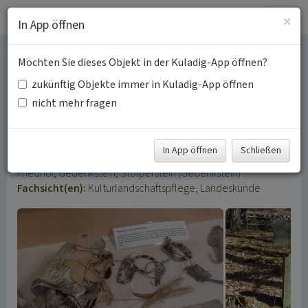
Togg
×
In App öffnen
navig
Möchten Sie dieses Objekt in der Kuladig-App öffnen?
Jüdische Kultur und
zukünftig Objekte immer in Kuladig-App öffnen
Geschichte im Kreis
nicht mehr fragen
Ahrweiler
In App öffnen
Schließen
Schlagwörter:
Judentum
Synagoge
Bethaus
Jüdischer
Friedhof
Gedenkstein
Stolperstein (Gedenkstein)
Fachsicht(en):
Kulturlandschaftspflege, Landeskunde