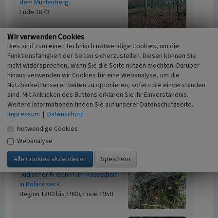
dem Mühlenberg
Ende 1873
Wir verwenden Cookies
Ehemalige Synagoge Dernau
Dies sind zum einen technisch notwendige Cookies, um die
Beginn vor 1700
Funktionsfähigkeit der Seiten sicherzustellen. Diesen können Sie
nicht widersprechen, wenn Sie die Seite nutzen möchten. Darüber
hinaus verwenden wir Cookies für eine Webanalyse, um die
Nutzbarkeit unserer Seiten zu optimieren, sofern Sie einverstanden
Jüdische Betstube in Heimersheim
sind. Mit Anklicken des Buttons erklären Sie Ihr Einverständnis.
Ende 1947
Weitere Informationen finden Sie auf unserer Datenschutzseite.
Impressum
|
Datenschutz
Jüdische Betstube in Kempenich
Notwendige Cookies
Beginn vor 1843, Ende 1885 bis 1900
Webanalyse
Jüdische Betstube Wehr
Beginn 1833, Ende nach 1853
Jüdischer Friedhof am Kasselbach
in Rolandseck
Beginn 1800 bis 1900, Ende 1950