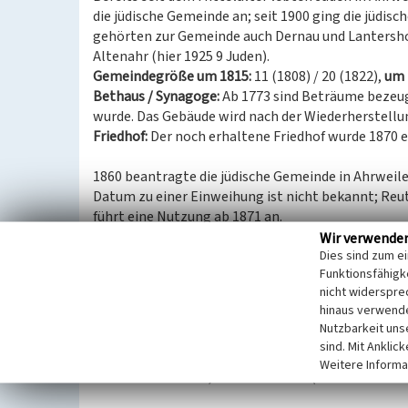
die jüdische Gemeinde an; seit 1900 ging die jüdisc
gehörten zur Gemeinde auch Dernau und Lantersho
Altenahr (hier 1925 9 Juden).
Gemeindegröße um 1815:
11 (1808) / 20 (1822),
um 
Bethaus / Synagoge:
Ab 1773 sind Beträume bezeug
wurde. Das Gebäude wird nach der Wiederherstellun
Friedhof:
Der noch erhaltene Friedhof wurde 1870 e
1860 beantragte die jüdische Gemeinde in Ahrweile
Datum zu einer Einweihung ist nicht bekannt; Reu
führt eine Nutzung ab 1871 an.
Der Friedhof ist etwa 904 Quadratmeter groß und 
Wir verwende
Dies sind zum e
Bruchsteinmauer befriedet. 1871 fand hier die erst
Funktionsfähigke
Insgesamt befinden sich hier 66 Grabsteine. Auf de
nicht widerspre
nationalsozialistischen Judenverfolgung. Im wesent
hinaus verwende
Nationalsozialismus unbeschädigt.
Nutzbarkeit uns
sind. Mit Anklic
Das Objekt „Schützenstraße, Jüdischer Friedhof“ 
Weitere Informa
ummauertes Areal, 66 Grabsteine“ (Denkmalverzeich