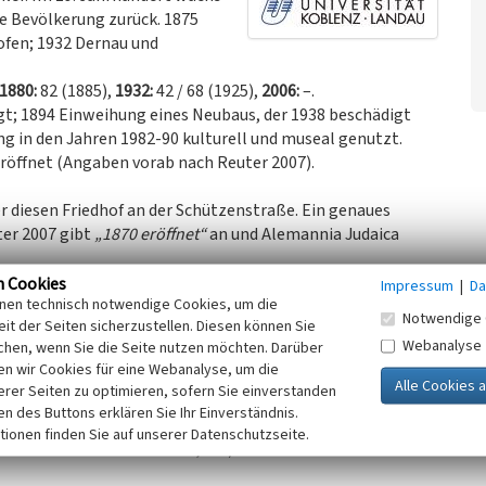
he Bevölkerung zurück. 1875
fen; 1932 Dernau und
1880:
82 (1885),
1932:
42 / 68 (1925),
2006:
–.
t; 1894 Einweihung eines Neubaus, der 1938 beschädigt
g in den Jahren 1982-90 kulturell und museal genutzt.
röffnet (Angaben vorab nach Reuter 2007).
r diesen Friedhof an der Schützenstraße. Ein genaues
ter 2007 gibt
„1870 eröffnet“
an und Alemannia Judaica
wird von einer 2 Meter hohen und 121 Meter langen
n Cookies
Impressum
|
Da
inen technisch notwendige Cookies, um die
e nachweisbare Bestattung statt und die letzte 1960.
Notwendige 
it der Seiten sicherzustellen. Diesen können Sie
m Friedhof findet man eine Gedenktafel an die Opfer der
Webanalyse
chen, wenn Sie die Seite nutzen möchten. Darüber
lichen blieb der Friedhof in der Zeit des
n wir Cookies für eine Webanalyse, um die
erer Seiten zu optimieren, sofern Sie einverstanden
ken des Buttons erklären Sie Ihr Einverständnis.
ist als Denkmalzone ausgewiesen: „1867 angelegtes,
tionen finden Sie auf unserer Datenschutzseite.
nis Kreis Ahrweiler 2015, S. 8).