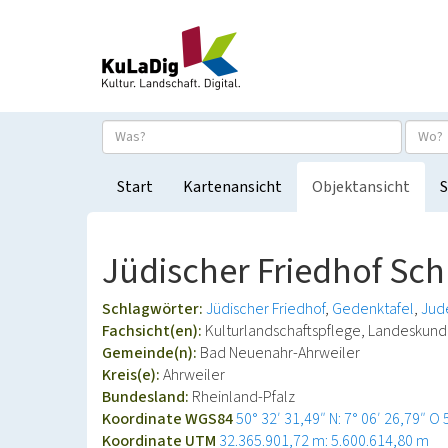
Start
Kartenansicht
Objektansicht
S
Jüdischer Friedhof Sch
Schlagwörter:
Jüdischer Friedhof
Gedenktafel
Jud
Fachsicht(en):
Kulturlandschaftspflege, Landeskun
Gemeinde(n):
Bad Neuenahr-Ahrweiler
Kreis(e):
Ahrweiler
Bundesland:
Rheinland-Pfalz
Koordinate WGS84
50° 32′ 31,49″ N: 7° 06′ 26,79″ O
Koordinate UTM
32.365.901,72 m: 5.600.614,80 m