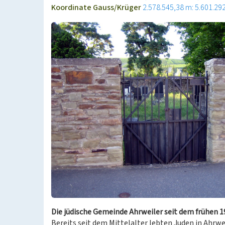
Koordinate Gauss/Krüger
2.578.545,38 m: 5.601.29
Die jüdische Gemeinde Ahrweiler seit dem frühen 1
Bereits seit dem Mittelalter lebten Juden in Ahrwe