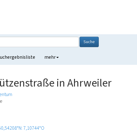
Suche
uchergebnisliste
mehr
ützenstraße in Ahrweiler
entum
de
50,54208°N: 7,10744°O