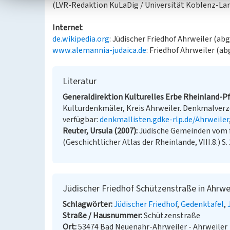
(LVR-Redaktion KuLaDig / Universität Koblenz-Lan
Internet
de.wikipedia.org
: Jüdischer Friedhof Ahrweiler (ab
www.alemannia-judaica.de
: Friedhof Ahrweiler (ab
Literatur
Generaldirektion Kulturelles Erbe Rheinland-Pfa
Kulturdenkmäler, Kreis Ahrweiler. Denkmalverzeic
verfügbar:
denkmallisten.gdke-rlp.de/Ahrweiler
Reuter, Ursula (2007)
Jüdische Gemeinden vom f
(Geschichtlicher Atlas der Rheinlande, VIII.8.) S.
Jüdischer Friedhof Schützenstraße in Ahrwe
Schlagwörter
Jüdischer Friedhof
Gedenktafel
Straße / Hausnummer
Schützenstraße
Ort
53474 Bad Neuenahr-Ahrweiler - Ahrweiler