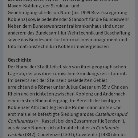
Mayen-Koblenz, der Struktur- und
Genehmigungsdirektion Nord (bis 1999 Bezirksregierung
Koblenz) sowie bedeutender Standort für die Bundeswehr.
Neben dem Bundeswehrzentralkrankenhaus sind unter
anderem das Bundesamt für Wehrtechnik und Beschaffung
sowie das Bundesamt für Informationsmanagement und
Informationstechnik in Koblenz niedergelassen.
Geschichte
Der Name der Stadt leitet sich von ihrer geographischen
Lage ab, der aus ihrer römischen Gründungszeit stammt.
Im bereits seit der Steinzeit besiedelten Gebiet
erreichten die Römer unter Julius Caesar um 55 v. Chr. den
Rhein und errichteten zwischen Koblenz und Andernach
einen ersten Rheinübergang. Im Bereich der heutigen
Koblenzer Altstadt legten die Römer dann um 9 v. Chr.
erstmals eine befestigte Siedlung an: das
Castellum apud
Confluentes
(= „Kastell bei den Zusammenfließenden“),
aus dessen Namen sich allmählich über
in Confluente
castello
(842), Couelenze (1301), Covelentz (1430) der bis