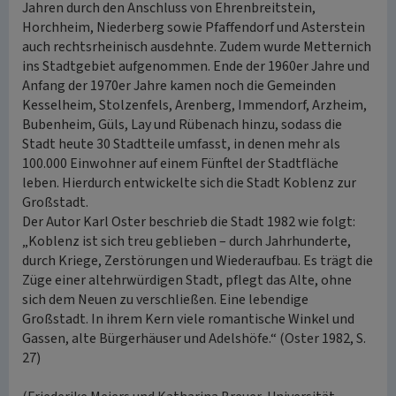
Jahren durch den Anschluss von Ehrenbreitstein,
Horchheim, Niederberg sowie Pfaffendorf und Asterstein
auch rechtsrheinisch ausdehnte. Zudem wurde Metternich
ins Stadtgebiet aufgenommen. Ende der 1960er Jahre und
Anfang der 1970er Jahre kamen noch die Gemeinden
Kesselheim, Stolzenfels, Arenberg, Immendorf, Arzheim,
Bubenheim, Güls, Lay und Rübenach hinzu, sodass die
Stadt heute 30 Stadtteile umfasst, in denen mehr als
100.000 Einwohner auf einem Fünftel der Stadtfläche
leben. Hierdurch entwickelte sich die Stadt Koblenz zur
Großstadt.
Der Autor Karl Oster beschrieb die Stadt 1982 wie folgt:
„Koblenz ist sich treu geblieben – durch Jahrhunderte,
durch Kriege, Zerstörungen und Wiederaufbau. Es trägt die
Züge einer altehrwürdigen Stadt, pflegt das Alte, ohne
sich dem Neuen zu verschließen. Eine lebendige
Großstadt. In ihrem Kern viele romantische Winkel und
Gassen, alte Bürgerhäuser und Adelshöfe.“ (Oster 1982, S.
27)