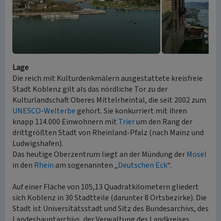
Lage
Die reich mit Kulturdenkmälern ausgestattete kreisfreie
Stadt Koblenz gilt als das nördliche Tor zu der
Kulturlandschaft Oberes Mittelrheintal, die seit 2002 zum
UNESCO-Welterbe
gehört. Sie konkurriert mit ihren
knapp 114.000 Einwohnern mit
Trier
um den Rang der
drittgrößten Stadt von Rheinland-Pfalz (nach Mainz und
Ludwigshafen).
Das heutige Oberzentrum liegt an der Mündung der
Mosel
in den
Rhein
am sogenannten „
Deutschen Eck
“.
Auf einer Fläche von 105,13 Quadratkilometern gliedert
sich Koblenz in 30 Stadtteile (darunter 8 Ortsbezirke). Die
Stadt ist Universitätsstadt und Sitz des Bundesarchivs, des
Landeshauptarchivs, der Verwaltung des Landkreises