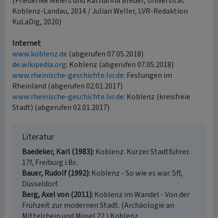
(Friederike Meiers und Katharina Breuer, Universität
Koblenz-Landau, 2014 / Julian Weller, LVR-Redaktion
KuLaDig, 2020)
Internet
www.koblenz.de
(abgerufen 07.05.2018)
de.wikipedia.org
: Koblenz (abgerufen 07.05.2018)
www.rheinische-geschichte.lvr.de
: Festungen im
Rheinland (abgerufen 02.01.2017)
www.rheinische-geschichte.lvr.de
: Koblenz (kreisfreie
Stadt) (abgerufen 02.01.2017)
Literatur
Baedeker, Karl (1983)
Koblenz. Kurzer Stadtführer.
17f, Freiburg i.Br..
Bauer, Rudolf (1992)
Koblenz - So wie es war. 5ff,
Düsseldorf.
Berg, Axel von (2011)
Koblenz im Wandel - Von der
Frühzeit zur modernen Stadt. (Archäologie an
Mittelrhein und Mosel 22.) Koblenz.