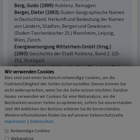
Berg, Guido (1999)
Koblenz. Remagen.
Berger, Dieter (1993)
Duden: Geographische Namen
in Deutschland. Herkunft und Bedeutung der Namen
von Ländern, Städten, Bergen und Gewässern.
(Duden-Taschenbücher 25.) Mannheim, Leipzig,
Wien, Zürich.
Energieversorgung Mittelrhein GmbH (Hrsg.)
(1993)
Geschichte der Stadt Koblenz, Band 2. 225-
252, Stuttgart.
Generaldirektion Kulturelles Erbe Rheinland-Pfalz
Wir verwenden Cookies
(Hrsg.) (2023)
Nachrichtliches Verzeichnis der
Dies sind zum einen technisch notwendige Cookies, um die
Kulturdenkmäler, Kreis Mayen-Koblenz.
Funktionsfähigkeit der Seiten sicherzustellen. Diesen können Sie
Denkmalverzeichnis Kreis Mayen-Koblenz, 21. März
nicht widersprechen, wenn Sie die Seite nutzen möchten. Darüber
2023. Mainz.
hinaus verwenden wir Cookies für eine Webanalyse, um die
Imhof, Michael (2011)
Koblenz Stadtführer. 3, 6f, o.
Nutzbarkeit unserer Seiten zu optimieren, sofern Sie einverstanden
O.
sind. Mit Anklicken des Buttons erklären Sie Ihr Einverständnis.
Weitere Informationen finden Sie auf unserer Datenschutzseite.
Landesamt für Denkmalpflege Rheinland-Pfalz
Impressum
|
Datenschutz
(Hrsg.) (2001)
Das Rheintal von Bingen und
Rüdesheim bis Koblenz. Eine europäische
Notwendige Cookies
Kulturlandschaft. 2 Bände. Mainz.
Webanalyse