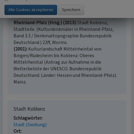
Oster, Karl (1982)
Koblenz. Portrait der Stadt an
Rhein und Mosel. 27, Koblenz.
Weber, Ulrike / Generaldirektion Kulturelles Erbe
Rheinland-Pfalz (Hrsg.) (2013)
Stadt Koblenz,
Stadtteile. (Kulturdenkmäler in Rheinland-Pfalz,
Band 3.3 / Denkmaltopographie Bundesrepublik
Deutschland.) 22ff, Worms.
(2001)
Kulturlandschaft Mittelrheintal von
Bingen/Rüdesheim bis Koblenz: Oberes
Mittelrheintal (Antrag zur Aufnahme in die
Welterbeliste der UNESCO. Bundesrepublik
Deutschland. Länder: Hessen und Rheinland-Pfalz).
Mainz.
Stadt Koblenz
Schlagwörter
Stadt (Siedlung)
Ort