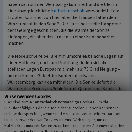
haben sich um den Weinbau gekümmert und die Ufer in
eine unvergleichliche
Kulturlandschaft
verwandelt. Edle
Tropfen kommen von hier, aber die Trauben fallen dem
Winzer nicht in den Schoß. Der Fluss hat steile Hänge aus
dem Gebirge geschnitten, die die Wärme der Sonne
einfangen, die aber das Ernten zu einer Knochenarbeit
machen.
Die Moselschleife bei Bremm umschließt flache Lagen auf
einer Halbinsel, doch am Prallhang finden sich die
steilsten Lagen Europas mit mehr als 75 Grad Neigung –
nur ein kleines Gebiet im Bühlertal in Baden-
Württemberg kann da mithalten. Die Sonne liefert die
Wärme, der Boden aus Schiefer mit Quarzit und Sandstein
die irdischen Bestandteile – die Rieslingsorten, die hier
Wir verwenden Cookies
wachsen, müssen zwar in schwerer Handarbeit geerntet
Dies sind zum einen technisch notwendige Cookies, um die
werden, doch sie werden international geschätzt.
Funktionsfähigkeit der Seiten sicherzustellen. Diesen können Sie
nicht widersprechen, wenn Sie die Seite nutzen möchten. Darüber
Seit 2002 führt durch den steilen Hang, der zum Massiv des
hinaus verwenden wir Cookies für eine Webanalyse, um die
Calmont
gehört, ein Klettersteig für Wanderer,
Nutzbarkeit unserer Seiten zu optimieren, sofern Sie einverstanden
einzigartig im Moselland. Hier muss man kein Alpinist
sind. Mit Anklicken des Buttons erklären Sie Ihr Einverständnis.