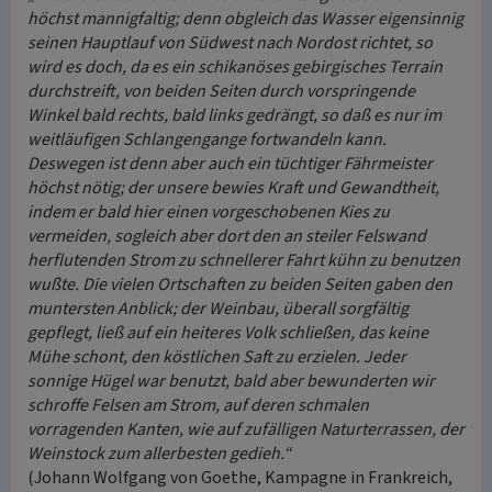
höchst mannigfaltig; denn obgleich das Wasser eigensinnig
seinen Hauptlauf von Südwest nach Nordost richtet, so
wird es doch, da es ein schikanöses gebirgisches Terrain
durchstreift, von beiden Seiten durch vorspringende
Winkel bald rechts, bald links gedrängt, so daß es nur im
weitläufigen Schlangengange fortwandeln kann.
Deswegen ist denn aber auch ein tüchtiger Fährmeister
höchst nötig; der unsere bewies Kraft und Gewandtheit,
indem er bald hier einen vorgeschobenen Kies zu
vermeiden, sogleich aber dort den an steiler Felswand
herflutenden Strom zu schnellerer Fahrt kühn zu benutzen
wußte. Die vielen Ortschaften zu beiden Seiten gaben den
muntersten Anblick; der Weinbau, überall sorgfältig
gepflegt, ließ auf ein heiteres Volk schließen, das keine
Mühe schont, den köstlichen Saft zu erzielen. Jeder
sonnige Hügel war benutzt, bald aber bewunderten wir
schroffe Felsen am Strom, auf deren schmalen
vorragenden Kanten, wie auf zufälligen Naturterrassen, der
Weinstock zum allerbesten gedieh.“
(Johann Wolfgang von Goethe, Kampagne in Frankreich,