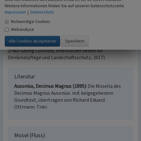
sein, wer schwindelfrei ist und sich nicht scheut,
Weitere Informationen finden Sie auf unserer Datenschutzseite.
gelegentlich über eine Leiter zu steigen, kann sich die
Impressum
|
Datenschutz
Schönheit des Moseltals auf eindrückliche Weise
Notwendige Cookies
erwandern, stets die Moselschleife im Blick. Als Ziel lockt
Webanalyse
auf der Höhe in einer Straußwirtschaft das Getränk, das die
Mosel auf der ganzen Welt berühmt gemacht hat.
(Paul-Georg Custodis, Rheinischer Verein für
Denkmalpflege und Landschaftsschutz, 2017)
Literatur
Ausonius, Decimus Magnus (1895)
Die Mosella des
Decimus Magnus Ausonius. mit beigegebenem
Grundtext, übertragen von Richard Eduard
Ottmann. Trier.
Mosel (Fluss)