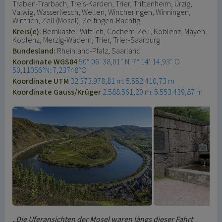
Traben-Trarbach, Treis-Karden, Trier, Trittenheim, Ürzig,
Valwig, Wasserliesch, Wellen, Wincheringen, Winningen,
Wintrich, Zell (Mosel), Zeltingen-Rachtig
Kreis(e):
Bernkastel-Wittlich, Cochem-Zell, Koblenz, Mayen-
Koblenz, Merzig-Wadern, Trier, Trier-Saarburg
Bundesland:
Rheinland-Pfalz, Saarland
Koordinate WGS84
50° 06′ 38,01″ N: 7° 14′ 14,93″ O
50,11056°N: 7,23748°O
Koordinate UTM
32.373.978,81 m: 5.552.410,73 m
Koordinate Gauss/Krüger
2.588.561,20 m: 5.553.439,87 m
„Die Uferansichten der Mosel waren längs dieser Fahrt