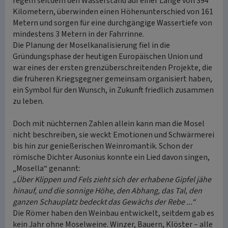
regeln seitdem den Wasserstand auf einer Länge von 394
Kilometern, überwinden einen Höhenunterschied von 161
Metern und sorgen für eine durchgängige Wassertiefe von
mindestens 3 Metern in der Fahrrinne.
Die Planung der Moselkanalisierung fiel in die
Gründungsphase der heutigen Europäischen Union und
war eines der ersten grenzüberschreitenden Projekte, die
die früheren Kriegsgegner gemeinsam organisiert haben,
ein Symbol für den Wunsch, in Zukunft friedlich zusammen
zu leben.
Doch mit nüchternen Zahlen allein kann man die Mosel
nicht beschreiben, sie weckt Emotionen und Schwärmerei
bis hin zur genießerischen Weinromantik. Schon der
römische Dichter Ausonius konnte ein Lied davon singen,
„Mosella“ genannt:
„Über Klippen und Fels zieht sich der erhabene Gipfel jähe
hinauf, und die sonnige Höhe, den Abhang, das Tal, den
ganzen Schauplatz bedeckt das Gewächs der Rebe ...“
Die Römer haben den Weinbau entwickelt, seitdem gab es
kein Jahr ohne Moselweine. Winzer, Bauern, Klöster – alle