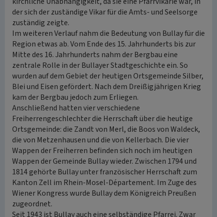
kirchliche Unabhängigkeit, da sie eine Pfarrvikarie war, in
der sich der zuständige Vikar für die Amts- und Seelsorge
zuständig zeigte.
Im weiteren Verlauf nahm die Bedeutung von Bullay für die
Region etwas ab. Vom Ende des 15. Jahrhunderts bis zur
Mitte des 16. Jahrhunderts nahm der Bergbau eine
zentrale Rolle in der Bullayer Stadtgeschichte ein. So
wurden auf dem Gebiet der heutigen Ortsgemeinde Silber,
Blei und Eisen gefördert. Nach dem Dreißigjährigen Krieg
kam der Bergbau jedoch zum Erliegen.
Anschließend hatten vier verschiedene
Freiherrengeschlechter die Herrschaft über die heutige
Ortsgemeinde: die Zandt von Merl, die Boos von Waldeck,
die von Metzenhausen und die von Kellerbach. Die vier
Wappen der Freiherren befinden sich noch im heutigen
Wappen der Gemeinde Bullay wieder. Zwischen 1794 und
1814 gehörte Bullay unter französischer Herrschaft zum
Kanton Zell im Rhein-Mosel-Département. Im Zuge des
Wiener Kongress wurde Bullay dem Königreich Preußen
zugeordnet.
Seit 1943 ist Bullay auch eine selbständige Pfarrei. Zwar