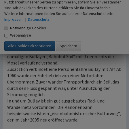
Nutzbarkeit unserer Seiten zu optimieren, sofern Sie einverstanden
Die L 199 führt über die Brücke und verläuft südlich weiter
sind. Mit Anklicken des Buttons erklären Sie Ihr Einverständnis.
auf der rechten Moselseite. Durch die Doppelstockbrücke
Weitere Informationen finden Sie auf unserer Datenschutzseite.
ist Bullay mit der linken Moselseite und somit mit den
Impressum
|
Datenschutz
Bundesstraßen B 49 Richtung Koblenz und der B 53
Notwendige Cookies
Richtung Trier verbunden.
Webanalyse
Eine weitere verkehrstechnische Besonderheit war die
Moselbahn
„Saufbähnchen“
, welche von 1905 bis 1961 den
damaligen Bullayer „Bahnhof Süd“ mit Trier rechts der
Mosel verlaufend verband.
Zusätzlich verbindet eine Personenfähre Bullay mit Alf. Ab
1960 wurde der Fährbetrieb von einer Motorfähre
übernommen. Zuvor war der Transport durch ein Seil, das
durch den Fluss gespannt war, unter Ausnutzung der
Strömung möglich.
In und um Bullay ist ein gut ausgebautes Rad- und
Wandernetz vorzufinden. Die Kanonenbahn
beispielsweise ist ein „eisenbahnhistorischer Kulturweg“,
der im Jahr 2005 neu eröffnet wurde.