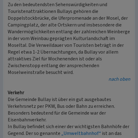
Zu den bedeutendsten Sehenswürdigkeiten und
Touristenattraktionen Bullays gehören die
Doppelstockbrücke, die Uferpromenade an der Mosel, der
Campingplatz, der alte Ortskern und insbesondere die
Wandermöglichkeiten entlang der zahlreichen Weinberge
in der vom Weinbau geprägten Kulturlandschaft im
Moseltal. Die Verweildauer von Touristen beträgt in der
Regel etwa 1-2 Übernachtungen, da Bullay vor allem
attraktives Ziel für Wochenenden ist oder als
Zwischenstopp entlang der ansprechenden
Moselweinstraße besucht wird.
nach oben
Verkehr
Die Gemeinde Bullay ist über ein gut ausgebautes
Verkehrsnetz per PKW, Bus oder Bahn zu erreichen.
Besonders bedeutend für die Gemeinde war der
Eisenbahnverkehr.
In Bullay befindet sich einer der wichtigsten Bahnhöfe der
Gegend. Der so genannte
„Umweltbahnhof“
ist an das