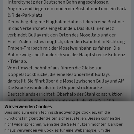
Intercitynetz der Deutschen Bahn angeschlossen.
Angrenzend liegen ein moderner Busbahnhof und ein Park
& Ride-Parkplatz.
Der nahegelegene Flughafen Hahn ist durch eine Buslinie
in das Verkehrsnetz eingebunden. Das Busliniennetz
verbindet Bullay mit den Orten des Moseltals und der
Eifel. Zudem ist es möglich, über den Bahnhof in Richtung
Traben-Trarbach mit der Moselweinbahn zu fahren. Die
Bahn zweigt bei Pünderich von der Hauptstrecke Koblenz
- Trier ab.
Vom Umweltbahnhof aus führen die Gleise zur
Doppelstockbrücke, die eine Besonderheit Bullays
darstellt. Sie führt über die Mosel zwischen Bullay und Alf.
Die Brücke wurde als erste Doppelstockbrücke
Deutschlands errichtet. Oberhalb der Stahlkonstruktion
verläuft die Bahnstrecke, unterhalb, die Straße L 199.
Wir verwenden Cookies
Die Moselstrecke wird von der Deutschen Bahn betrieben
Dies sind zum einen technisch notwendige Cookies, um die
und verläuft nach der Überquerung der Doppelstockbrücke
Funktionsfähigkeit der Seiten sicherzustellen. Diesen können Sie
in den Prinzenkopftunnel, um die Zeller Moselschleife
nicht widersprechen, wenn Sie die Seite nutzen möchten. Darüber
abzukürzen. Die Bahnstrecke verlässt dann das Moseltal
hinaus verwenden wir Cookies für eine Webanalyse, um die
und führt über die Vordereifel nach Trier.