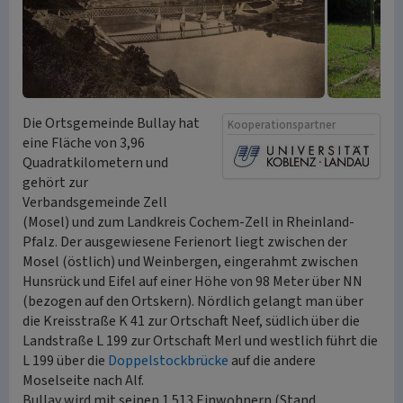
Die Ortsgemeinde Bullay hat
Kooperationspartner
eine Fläche von 3,96
Quadratkilometern und
gehört zur
Verbandsgemeinde Zell
(Mosel) und zum Landkreis Cochem-Zell in Rheinland-
Pfalz. Der ausgewiesene Ferienort liegt zwischen der
Mosel (östlich) und Weinbergen, eingerahmt zwischen
Hunsrück und Eifel auf einer Höhe von 98 Meter über NN
(bezogen auf den Ortskern). Nördlich gelangt man über
die Kreisstraße K 41 zur Ortschaft Neef, südlich über die
Landstraße L 199 zur Ortschaft Merl und westlich führt die
L 199 über die
Doppelstockbrücke
auf die andere
Moselseite nach Alf.
Bullay wird mit seinen 1.513 Einwohnern (Stand