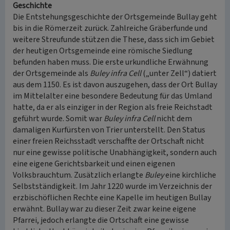
Geschichte
Die Entstehungsgeschichte der Ortsgemeinde Bullay geht
bis in die Römerzeit zurück. Zahlreiche Gräberfunde und
weitere Streufunde stützen die These, dass sich im Gebiet
der heutigen Ortsgemeinde eine römische Siedlung
befunden haben muss. Die erste urkundliche Erwähnung
der Ortsgemeinde als
Buley infra Cell
(„unter Zell“) datiert
aus dem 1150. Es ist davon auszugehen, dass der Ort Bullay
im Mittelalter eine besondere Bedeutung für das Umland
hatte, da er als einziger in der Region als freie Reichstadt
geführt wurde. Somit war
Buley infra Cell
nicht dem
damaligen Kurfürsten von Trier unterstellt. Den Status
einer freien Reichsstadt verschaffte der Ortschaft nicht
nur eine gewisse politische Unabhängigkeit, sondern auch
eine eigene Gerichtsbarkeit und einen eigenen
Volksbrauchtum. Zusätzlich erlangte
Buley
eine kirchliche
Selbstständigkeit. Im Jahr 1220 wurde im Verzeichnis der
erzbischöflichen Rechte eine Kapelle im heutigen Bullay
erwähnt. Bullay war zu dieser Zeit zwar keine eigene
Pfarrei, jedoch erlangte die Ortschaft eine gewisse