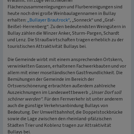
erwähnt. Im Zuge verschiedener
Flächenzusammenlegungen und Flurbereinigungen sind
heute noch drei große Weinbaulagennamen in Bullay
erhalten:
„Bullayer Brautrock“
, „Sonneck“ und „Graf-
Beißel-Herrenberg“. Zu den bedeutendsten Weingütern in
Bullay zählen die Winzer Anker, Sturm-Pargen, Schardt
und Lenz. Die Straußwirtschaften tragen erheblich zu der
touristischen Attraktivität Bullays bei.
Die Gemeinde wirbt mit einem ansprechenden Ortskern,
verwinkelten Gassen, erhaltenen Fachwerkbauten und vor
allem mit einer moselländischen Gastfreundlichkeit. Die
Bemühungen der Gemeinde im Bereich der
Ortsverschönerung erbrachten außerdem zahlreiche
Auszeichnungen im Landeswettbewerb
„Unser Dorf soll
schöner werden“
. Für den Fernverkehr ist unter anderem
auch die günstige Verkehrsanbindung Bullays von
Bedeutung. Der Umweltbahnhof, die Doppelstockbrücke
sowie die Lage zwischen den rheinland-pfälzischen
Städten Trier und Koblenz tragen zur Attraktivität
Bullays bei.