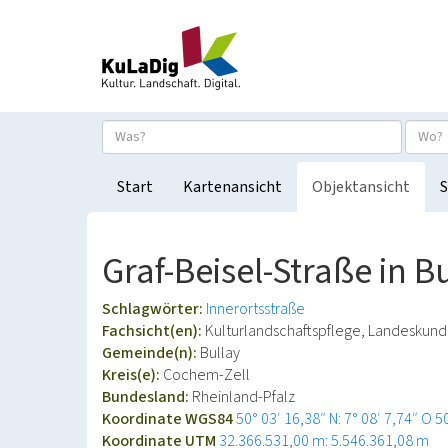
Start
Kartenansicht
Objektansicht
S
Graf-Beisel-Straße in B
Schlagwörter:
Innerortsstraße
Fachsicht(en):
Kulturlandschaftspflege, Landeskun
Gemeinde(n):
Bullay
Kreis(e):
Cochem-Zell
Bundesland:
Rheinland-Pfalz
Koordinate WGS84
50° 03′ 16,38″ N: 7° 08′ 7,74″ O
5
Koordinate UTM
32.366.531,00 m: 5.546.361,08 m