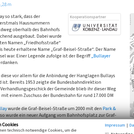
4,28 m
ay so stark, dass der
Kooperationspartner
d erstmals Hausnummern
eldweg oberhalb des Bahnhofs
echend ausgebaut. Dabei wurde
sten Namen „Friedhofsstraße“
 bis heute erhaltene Name „Graf-Beisel-Straße“. Der Name
el war. Einer Legende zufolge ist der Begriff
„Bullayer
erdanken.
 diese vor allem für die Anbindung der Hanglagen Bullays
ist. Bereits 1953 zeigte die Bundesbahndirektion
 Verhandlungsgeschick der Gemeinde blieb ihr dieser Weg
e mit einem Zuschuss der Bundesbahn für rund 17.000 DM
lay
wurde die Graf-Beisel-Straße um 2000 mit den
Park &
so wurde ein neuer Aufgang vom Bahnhofsplatz zur Graf-
n Cookies
Impressum
|
Da
inen technisch notwendige Cookies, um die