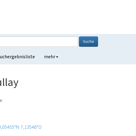
Suche
uchergebnisliste
mehr
ullay
de
0,05455°N: 7,13548°O