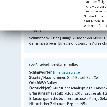
Heute ist die Straße wegen der Mehrzweckhalle u
Funktionsfähigke
zentralen Straßen Bullays.
nicht widerspre
hinaus verwende
Nutzbarkeit uns
(Cali Burton, Universität Koblenz-Landau, 2015)
sind. Mit Anklic
Weitere Informa
Literatur
Schulschenk, Fritz (2004)
Bullay an der Mosel z
Gemeindelebens. Eine chronologische Aufzeichn
Graf-Beisel-Straße in Bullay
Schlagwörter
Innerortsstraße
Straße / Hausnummer
Graf-Beisel-Straße
Ort
56859 Bullay
Fachsicht(en)
Kulturlandschaftspflege, Landes
Erfassungsmaßstab
i.d.R. 1:5.000 (größer als 1:
Erfassungsmethode
Literaturauswertung, Gel
Historischer Zeitraum
Beginn 1954