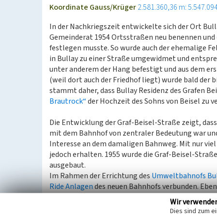
Koordinate Gauss/Krüger
2.581.360,36 m: 5.547.09
In der Nachkriegszeit entwickelte sich der Ort Bull
Gemeinderat 1954 Ortsstraßen neu benennen un
festlegen musste. So wurde auch der ehemalige F
in Bullay zu einer Straße umgewidmet und entspr
unter anderem der Hang befestigt und aus dem er
(weil dort auch der Friedhof liegt) wurde bald der
stammt daher, dass Bullay Residenz des Grafen Beis
Brautrock“
der Hochzeit des Sohns von Beisel zu v
Die Entwicklung der Graf-Beisel-Straße zeigt, dass
mit dem Bahnhof von zentraler Bedeutung war und 
Interesse an dem damaligen Bahnweg. Mit nur viel
jedoch erhalten. 1955 wurde die Graf-Beisel-Straß
ausgebaut.
Im Rahmen der Errichtung des
Umweltbahnofs Bul
Ride Anlagen
des neuen Bahnhofs verbunden. Eben
Beisel-Straße hin geschaffen.
Wir verwende
Dies sind zum e