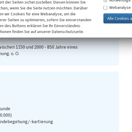
Notwendige 
nd der direkten Anbindung zum Umweltbahnhof eine der
it der Seiten sicherzustellen. Diesen können Sie
Webanalyse
chen, wenn Sie die Seite nutzen möchten. Darüber
n wir Cookies für eine Webanalyse, um die
erer Seiten zu optimieren, sofern Sie einverstanden
ken des Buttons erklären Sie Ihr Einverständnis.
tionen finden Sie auf unserer Datenschutzseite.
wischen 1150 und 2000 - 850 Jahre eines
ung. o. O.
kunde
20.000)
ändebegehung/-kartierung