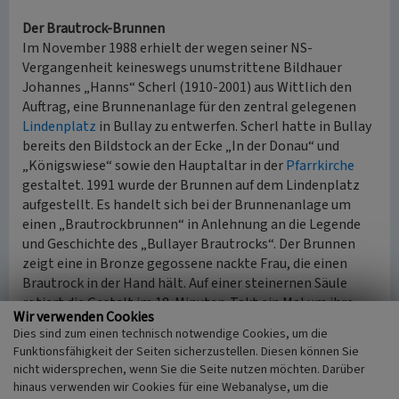
Der Brautrock-Brunnen
Im November 1988 erhielt der wegen seiner NS-
Vergangenheit keineswegs unumstrittene Bildhauer
Johannes „Hanns“ Scherl (1910-2001) aus Wittlich den
Auftrag, eine Brunnenanlage für den zentral gelegenen
Lindenplatz
in Bullay zu entwerfen. Scherl hatte in Bullay
bereits den Bildstock an der Ecke „In der Donau“ und
„Königswiese“ sowie den Hauptaltar in der
Pfarrkirche
gestaltet. 1991 wurde der Brunnen auf dem Lindenplatz
aufgestellt. Es handelt sich bei der Brunnenanlage um
einen „Brautrockbrunnen“ in Anlehnung an die Legende
und Geschichte des „Bullayer Brautrocks“. Der Brunnen
zeigt eine in Bronze gegossene nackte Frau, die einen
Brautrock in der Hand hält. Auf einer steinernen Säule
rotiert die Gestalt im 18-Minuten-Takt ein Mal um ihre
Wir verwenden Cookies
eigene Achse. Der Lindenplatz ist dank der
Dies sind zum einen technisch notwendige Cookies, um die
fertiggestellten Brunnenanlage zu einem Wahrzeichen
Funktionsfähigkeit der Seiten sicherzustellen. Diesen können Sie
der Gemeinde Bullay geworden. Insgesamt wurde für die
nicht widersprechen, wenn Sie die Seite nutzen möchten. Darüber
Gestaltung des Platzes mit dem Brunnen etwa 500.000
hinaus verwenden wir Cookies für eine Webanalyse, um die