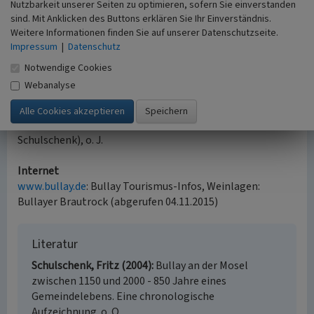
DM investiert. Man geht davon aus, dass der zentrale Platz
Nutzbarkeit unserer Seiten zu optimieren, sofern Sie einverstanden
Grundein wesentlicher für die Ausweisung Bullays als
sind. Mit Anklicken des Buttons erklären Sie Ihr Einverständnis.
„Staatlich anerkannter Ferienort“ war.
Weitere Informationen finden Sie auf unserer Datenschutzseite.
Impressum
|
Datenschutz
(Cali Burton, Universität Koblenz-Landau, 2015)
Notwendige Cookies
Webanalyse
Quelle
„Die Geschichte des Bullayer Brautrock“
(unveröffentlichtes Dokument; erhalten von Dr. Fritz
Schulschenk), o. J.
Internet
www.bullay.de
: Bullay Tourismus-Infos, Weinlagen:
Bullayer Brautrock (abgerufen 04.11.2015)
Literatur
Schulschenk, Fritz (2004)
Bullay an der Mosel
zwischen 1150 und 2000 - 850 Jahre eines
Gemeindelebens. Eine chronologische
Aufzeichnung. o. O.