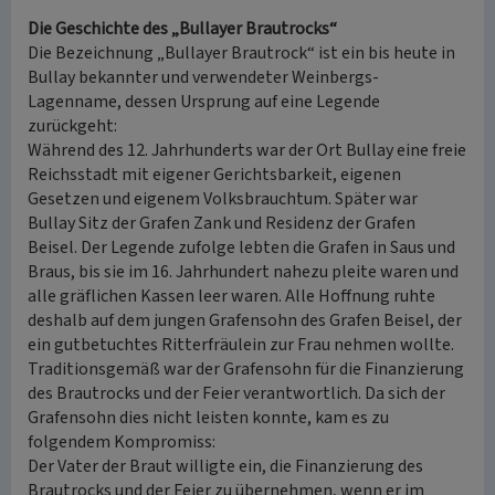
Die Geschichte des „Bullayer Brautrocks“
Die Bezeichnung „Bullayer Brautrock“ ist ein bis heute in
Bullay bekannter und verwendeter Weinbergs-
Lagenname, dessen Ursprung auf eine Legende
zurückgeht:
Während des 12. Jahrhunderts war der Ort Bullay eine freie
Reichsstadt mit eigener Gerichtsbarkeit, eigenen
Gesetzen und eigenem Volksbrauchtum. Später war
Bullay Sitz der Grafen Zank und Residenz der Grafen
Beisel. Der Legende zufolge lebten die Grafen in Saus und
Braus, bis sie im 16. Jahrhundert nahezu pleite waren und
alle gräflichen Kassen leer waren. Alle Hoffnung ruhte
deshalb auf dem jungen Grafensohn des Grafen Beisel, der
ein gutbetuchtes Ritterfräulein zur Frau nehmen wollte.
Traditionsgemäß war der Grafensohn für die Finanzierung
des Brautrocks und der Feier verantwortlich. Da sich der
Grafensohn dies nicht leisten konnte, kam es zu
folgendem Kompromiss:
Der Vater der Braut willigte ein, die Finanzierung des
Brautrocks und der Feier zu übernehmen, wenn er im