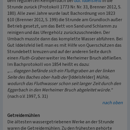
dem regulierten Kemperbach bei
Gut Iddelsfeld
in die
Strunde zurück (Protokoll 1773 Nr. Nr. 33, Brenner 2012, S.
180). Alle zwei Jahre wurde laut Bachordnung von 1823
§10 (Brenner 2012, S. 199) die Strunde am Grundloch außer
Betrieb gesetzt, um das Bett von Sand und Schlamm zu
reinigen und das Ufergehölz zurückzuschneiden. Der
Umbach musste dann das komplette Wasser abführen. Bei
Gut Iddelsfeld ließ man es mit Hilfe von Querschützen das
Strundebett kreuzen und auf der anderen Seite durch
einen
Fluth-Graben
weiter ins Merheimer Bruch abfließen.
Im Bachprotokoll von 1854 heißt es dazu:
„... dagegen befände sich ein Fluthgraben an der linken
Seite des Baches ober-halb der
[Iddelsfelder]
Mühle,
wodurch das Fluthwasser schon seit langer Zeit durch den
Eggerbach in den Merheimer Bruch abgeleitet würde.“
(nach o.V. 1997, S. 31)
nach oben
Getreidemühlen
Die ältesten wassergetriebenen Werke an der Strunde
waren die Getreidemühlen. Zu den frühesten gehörte