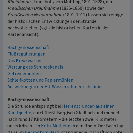
Rheinlande
(Tranchot / von Müffling 1801-1828), der
Preußischen Uraufnahme
(1836-1850) sowie der
Preußischen Neuaufnahme
(1891-1912) lassen sich einige
der historischen Entwicklungen der Strunde
nachvollziehen (vgl. die historischen Karten in der
Kartenansicht).
Bachgenossenschaft
Flußregulierungen
Das Kreuzwasser
Wartung des Strundekanals
Getreidemühlen
Schleifkotten und Papiermühlen
Auswirkungen der EU-Wasserrahmenrichtlinie
Bachgenossenschaft
Die Strunde entspringt bei
Herrenstrunden aus einer
Karstquelle
, durchfließt Bergisch Gladbach und mündet
nach rund 17 Kilometern – die letzten zwei Kilometer
unterirdisch – in
Köln-Mülheim
in den Rhein. Der Bach lag
ganz im
Herzogtum Berg
, stand aber wirtschaftlich unter