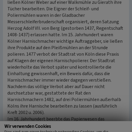
ließen Kölner Weber auf einer Walkmühle zu Gierath ihre
Tücher bearbeiten. Die Eigner der Schleif- und
Poliermühlen waren in der Gladbacher
Messerschleiferbruderschaft organisiert, deren Satzung
Herzog Adolf VII. von Berg (gestorben 1437, Regentschaft
1408-1437) erlassen hatte. Im 15. Jahrhundert waren
Kölner Harnischmacher wichtige Auftraggeber, sie ließen
ihre Produkte auf den Pleißmühlen an der Strunde
polieren. 1477 verbot der Stadtrat von Köln diese Praxis
auf Klagen der eigenen Harnischpolierer. Der Stadtrat
wiederholte das Verbot später und kontrollierte die
Einhaltung gewissenhaft, ein Beweis dafür, dass die
Harnischmacher immer wieder dagegen verstießen.
Nachdem das völlige Verbot aber auf Dauer nicht
durchsetzbar war, gestattete der Rat den
Harnischmachern 1482, auf drei Poliermühlen außerhalb
Kölns ihre Harnische bearbeiten zu lassen (ausführlich
Kreft 2002 u. 2006).
Im 16. Jahrhundert beerbte das Papierwesen das
Schleifgewerbe. 1582 erwarb Philipp von Fürth aus Köln
Wir verwenden Cookies
Dies sind zum einen technisch notwendige Cookies, um die