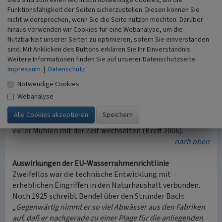
die Schnabelsmühle in Gladbach und baute sie zu einer
Funktionsfähigkeit der Seiten sicherzustellen. Diesen können Sie
Papiermühle um, ebenso 1586 und 1589 kaufte er zwei
nicht widersprechen, wenn Sie die Seite nutzen möchten. Darüber
Schleifkotten. 1602 erhielt der Kölner Unternehmer
hinaus verwenden wir Cookies für eine Webanalyse, um die
Steffen Jacobs die Konzession für eine Papiermühle. Es
Nutzbarkeit unserer Seiten zu optimieren, sofern Sie einverstanden
handelt sich um die später so genannte Gohrsmühle, die
sind. Mit Anklicken des Buttons erklären Sie Ihr Einverständnis.
schließlich zur Keimzelle der Papierfabrik Zanders wurde.
Weitere Informationen finden Sie auf unserer Datenschutzseite.
Weitere Papiermühlen waren die
alte und die obere
Impressum
|
Datenschutz
Dombachmühle
, die heute als Außenstelle des
Notwendige Cookies
Rheinischen Industriemuseums die alte Papierherstellung
Webanalyse
demonstrieren. Ferner gab es an der Strunde Öl-, Loh- und
Sägemühlen und für den Militärbedarf die Pulvermühlen.
Grundsätzlich ist davon auszugehen, dass die Nutzungen
vieler Mühlen mit der Zeit wechselten (Kreft 2006).
nach oben
Auswirkungen der EU-Wasserrahmenrichtlinie
Zweifellos war die technische Entwicklung mit
erheblichen Eingriffen in den Naturhaushalt verbunden.
Noch 1925 schreibt Bendel über den Strunder Bach:
„
Gegenwärtig nimmt er so viel Abwässer aus den Fabriken
auf, daß er nachgerade zu einer Plage für die anliegenden