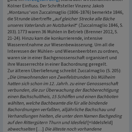
Kölner Einfluss. Der Schriftsteller Vinzenz Jakob
‚Montanus‘
von Zuccalmaglio (1806-1876) bemerkte 1846,
die Strunde übertreffe „
auf gleicher Strecke alle Bäche
unseres Vaterlands an Nutzbarkeit
“ (Zuccalmaglio 1846, S.
203). 1773 waren 36 Mühlen in Betrieb (Brenner 2012, S.
21-24). Hinzu kam die konkurrierende, intensive
Wasserentnahme zur Wiesenbewässerung. Um all die
Interessen der Mühlen- und Wiesenbeerbten zu ordnen,
waren sie in einer Bachgenossenschaft organisiert und
ihre Wasserrechte in einer Bachordnung geregelt.
Zur älteren Überlieferung schreibt Zuccalmaglio (S. 205):
„Die Umwohnenden von Zweifelstrunden bis Mülheim
hatten sich schon im 12. Jahrh. zu einer Genossenschaft
verbunden, die zur Überwachung der Bachberechtigung
einen Bachschultheis, 15 Schöffen und einen Bachboten
wählten, welche Bachbeamte die für alle bindende
Bachordnungen verfaßten, alljährliche Bachschau und
Verhandlungen hielten, die unter dem Namen Bachgeding
auf den Rittergütern Thurn und Idesfeld
[=Iddelsfeld]
abwechselten
[…]
Die älteste noch vorhandene