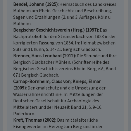
Bendel, Johann (1925)
Heimatbuch des Landkreises
Mülheim am Rhein. Geschichte und Beschreibung,
Sagen und Erzählungen (2. und 3. Auflage). Köln u.
Mülheim.
Bergischer Geschichtsverein (Hrsg.) (1997)
Das
Bachprotokoll für den Strunderbach von 1823 in der
korrigierten Fassung von 1854. In: Heimat zwischen
Sülz und Dhünn, S. 14-21. Bergisch Gladbach.
Brenner, Hans Leonhard (2012)
Die Strunde und ihre
Bergisch Gladbacher Mühlen. (Schriftenreihe des
Bergischen Geschichtsvereins Rhein-Berg e.V., Band
67.) Bergisch Gladbach.
Carnap-Bornheim, Claus von; Knieps, Elmar
(2009)
Denkmalschutz und die Umsetzung der
Wasserrahmenrichtlinie. In: Mitteilungen der
Deutschen Gesellschaft für Archäologie des
Mittelalters und der Neuzeit Band 21, S. 9-16.
Paderborn.
Kreft, Thomas (2002)
Das mittelalterliche
Eisengewerbe im Herzogtum Berg und in der