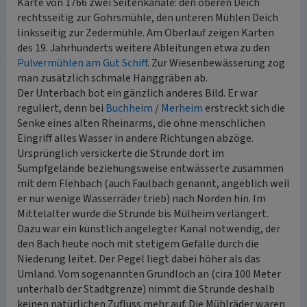
Karte von 1766 zwei Seitenkanäle: den oberen Deich
rechtsseitig zur Gohrsmühle, den unteren Mühlen Deich
linksseitig zur Zedermühle. Am Oberlauf zeigen Karten
des 19. Jahrhunderts weitere Ableitungen etwa zu den
Pulvermühlen am Gut Schiff
. Zur Wiesenbewässerung zog
man zusätzlich schmale Hanggräben ab.
Der Unterbach bot ein gänzlich anderes Bild. Er war
reguliert, denn bei
Buchheim
/
Merheim
erstreckt sich die
Senke eines alten Rheinarms, die ohne menschlichen
Eingriff alles Wasser in andere Richtungen abzöge.
Ursprünglich versickerte die Strunde dort im
Sumpfgelände beziehungsweise entwässerte zusammen
mit dem Flehbach (auch Faulbach genannt, angeblich weil
er nur wenige Wasserräder trieb) nach Norden hin. Im
Mittelalter wurde die Strunde bis Mülheim verlängert.
Dazu war ein künstlich angelegter Kanal notwendig, der
den Bach heute noch mit stetigem Gefälle durch die
Niederung leitet. Der Pegel liegt dabei höher als das
Umland. Vom sogenannten Grundloch an (cira 100 Meter
unterhalb der Stadtgrenze) nimmt die Strunde deshalb
keinen natürlichen Zufluss mehr auf. Die Mühlräder waren