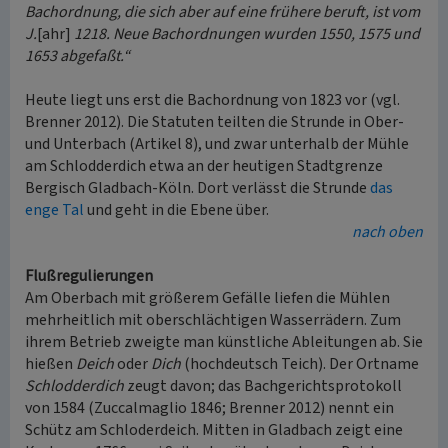
Bachordnung, die sich aber auf eine frühere beruft, ist vom
J.
[ahr]
1218. Neue Bachordnungen wurden 1550, 1575 und
1653 abgefaßt.“
Heute liegt uns erst die Bachordnung von 1823 vor (vgl.
Brenner 2012). Die Statuten teilten die Strunde in Ober-
und Unterbach (Artikel 8), und zwar unterhalb der Mühle
am Schlodderdich etwa an der heutigen Stadtgrenze
Bergisch Gladbach-Köln. Dort verlässt die Strunde
das
enge Tal
und geht in die Ebene über.
nach oben
Flußregulierungen
Am Oberbach mit größerem Gefälle liefen die Mühlen
mehrheitlich mit oberschlächtigen Wasserrädern. Zum
ihrem Betrieb zweigte man künstliche Ableitungen ab. Sie
hießen
Deich
oder
Dich
(hochdeutsch Teich). Der Ortname
Schlodderdich
zeugt davon; das Bachgerichtsprotokoll
von 1584 (Zuccalmaglio 1846; Brenner 2012) nennt ein
Schütz am Schloderdeich. Mitten in Gladbach zeigt eine