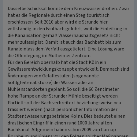
Dasselbe Schicksal könnte dem Kreuzwasser drohen. Zwar
hat es die Regionale durch einen Steg touristisch
erschlossen. Seit 2010 aber wird die Strunde hier
vollständig in den Faulbach geführt, weil die Einleitung in
die Kanalisation gemäß Wasserhaushaltsgesetz nicht
mehr zulässig ist. Damit ist auch das Bachbett bis zum
Kanaleinlass dem Verfall ausgeliefert. Eine Lösung wäre
die Offenlegung im Mülheimer Zentrum.
Für den Bereich oberhalb hat die Stadt Köln ein
Gewässerentwicklungskonzept entwickelt. Demnach sind
Änderungen von Gefällestufen (sogenannte
Sohlgleitenabstürze) der Wasserräder an
Mühlenstandorten geplant. So soll die 60 Zentimeter
hohe Rampe an der Strunder Mühle beseitigt werden.
Partiell soll der Bach verbreitert beziehungsweise neu
trassiert werden (nach persönlicher Information der
Stadtentwässerungsbetriebe Köln). Dies bedeutet einen
drastischen Eingriff in einen rund 1000 Jahre alten
Bachkanal. Allgemein haben schon 2009 von Carnap-
Bornheim und Knieps vor den Folgen solcher Maßnahmen