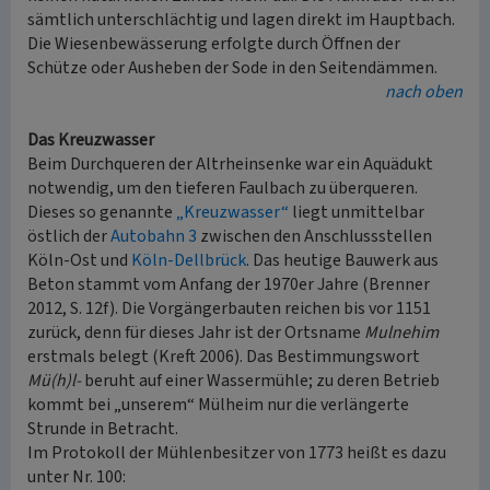
sämtlich unterschlächtig und lagen direkt im Hauptbach.
Die Wiesenbewässerung erfolgte durch Öffnen der
Schütze oder Ausheben der Sode in den Seitendämmen.
nach oben
Das Kreuzwasser
Beim Durchqueren der Altrheinsenke war ein Aquädukt
notwendig, um den tieferen Faulbach zu überqueren.
Dieses so genannte
„Kreuzwasser“
liegt unmittelbar
östlich der
Autobahn 3
zwischen den Anschlussstellen
Köln-Ost und
Köln-Dellbrück
. Das heutige Bauwerk aus
Beton stammt vom Anfang der 1970er Jahre (Brenner
2012, S. 12f). Die Vorgängerbauten reichen bis vor 1151
zurück, denn für dieses Jahr ist der Ortsname
Mulnehim
erstmals belegt (Kreft 2006). Das Bestimmungswort
Mü(h)l-
beruht auf einer Wassermühle; zu deren Betrieb
kommt bei „unserem“ Mülheim nur die verlängerte
Strunde in Betracht.
Im Protokoll der Mühlenbesitzer von 1773 heißt es dazu
unter Nr. 100: