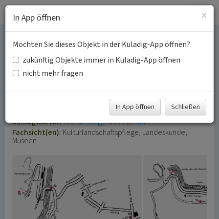
Togg
×
In App öffnen
navig
Möchten Sie dieses Objekt in der Kuladig-App öffnen?
Lahn-Marmor-Weg in
zukünftig Objekte immer in Kuladig-App öffnen
Villmar
nicht mehr fragen
Marmorweg, Lahnmarmor-Weg
In App öffnen
Schließen
Schlagwörter:
Wanderweg
Lahnmarmor
Fachsicht(en):
Kulturlandschaftspflege, Landeskunde,
Museen