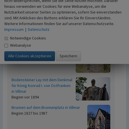
nicht widersprechen, wenn Sie die Seite nutzen möchten. Darüber
hinaus verwenden wir Cookies für eine Webanalyse, um die
Nutzbarkeit unserer Seiten zu optimieren, sofern Sie einverstanden
Zugehörige Objekte
21
sind. Mit Anklicken des Buttons erklären Sie Ihr Einverständnis.
Weitere Informationen finden Sie auf unserer Datenschutzseite.
Alter Kirchhof Villmar
Impressum
|
Datenschutz
Notwendige Cookies
Webanalyse
Bildstock in Villmar
Beginn 1739
Bodensteiner Lay mit dem Denkmal
für König Konrad I. von Ostfranken
in Villmar
Beginn vor 1894
Brunnen auf dem Brunnenplatz in Villmar
Beginn 1827 bis 1987