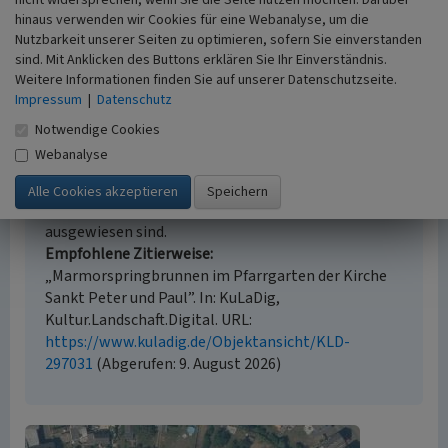
nicht widersprechen, wenn Sie die Seite nutzen möchten. Darüber
hinaus verwenden wir Cookies für eine Webanalyse, um die
Nutzbarkeit unserer Seiten zu optimieren, sofern Sie einverstanden
sind. Mit Anklicken des Buttons erklären Sie Ihr Einverständnis.
Empfohlene Zitierweise
Weitere Informationen finden Sie auf unserer Datenschutzseite.
Urheberrechtlicher Hinweis
Impressum
|
Datenschutz
Der hier präsentierte Inhalt steht unter der freien
Notwendige Cookies
Lizenz CC BY-SA 4.0 (Namensnennung, Weitergabe
Webanalyse
unter gleichen Bedingungen). Die angezeigten
Medien unterliegen möglicherweise zusätzlichen
urheberrechtlichen Bedingungen, die an diesen
ausgewiesen sind.
Empfohlene Zitierweise
„Marmorspringbrunnen im Pfarrgarten der Kirche
Sankt Peter und Paul”. In: KuLaDig,
Kultur.Landschaft.Digital. URL:
https://www.kuladig.de/Objektansicht/KLD-
297031
(Abgerufen: 9. August 2026)