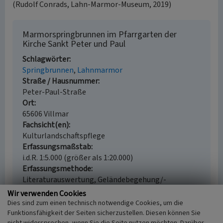
(Rudolf Conrads, Lahn-Marmor-Museum, 2019)
Marmorspringbrunnen im Pfarrgarten der
Kirche Sankt Peter und Paul
Schlagwörter
Springbrunnen
Lahnmarmor
Straße / Hausnummer
Peter-Paul-Straße
Ort
65606 Villmar
Fachsicht(en)
Kulturlandschaftspflege
Erfassungsmaßstab
i.d.R. 1:5.000 (größer als 1:20.000)
Erfassungsmethode
Literaturauswertung, Geländebegehung/-
kartierung
Wir verwenden Cookies
Historischer Zeitraum
Dies sind zum einen technisch notwendige Cookies, um die
Beginn 1728
Funktionsfähigkeit der Seiten sicherzustellen. Diesen können Sie