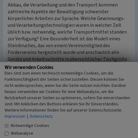
Abbau, die Verarbeitung und den Transport kommen
zahlreiche Aspekte der Bewältigung schwerster
körperlicher Arbeiten zur Sprache. Welche Gewinnungs-
und Verarbeitungstechnologien waren in welcher Zeit
üblich bzw. notwendig, welche Transportmittel standen
zur Verfügung? Eine Besonderheit ist das Modell eines
Steinbruches, das von einem Vereinsmitglied des
Fördervereins hergestellt wurde und anschaulich alle
Geräte und Arbeitsschritte in übersichtlicher Tischgröße
zusammenfasst. Die drei Aspekte Abbau, Verarbeitung und
Wir verwenden Cookies
Transport werden eindrucksvoll mit Werkzeugen,
Dies sind zum einen technisch notwendige Cookies, um die
historischen Fotos und Quellen erläutert werden, so dass
Funktionsfähigkeit der Seiten sicherzustellen. Diesen können Sie
nicht widersprechen, wenn Sie die Seite nutzen möchten. Darüber
die harte Arbeit der Steinbrecher, der Marmorierer und
hinaus verwenden wir Cookies für eine Webanalyse, um die
Steinmetze anschaulich vermittelt wird. In einer
Nutzbarkeit unserer Seiten zu optimieren, sofern Sie einverstanden
speziellen Dauerausstellung wird auch über den heutigen
sind. Mit Anklicken des Buttons erklären Sie Ihr Einverständnis.
Kalksteinabbau in der Lahnregion informiert. Dieser
Weitere Informationen finden Sie auf unserer Datenschutzseite.
Abbau erfolgt seit über 150 Jahren durch die „Schaefer
Impressum
|
Datenschutz
Kalk GmbH & Co KG“ in Hahnstätten. Anhand von
Notwendige Cookies
anschaulichen Beispielen wird ebenso die heutige
Nutzung erklärt.
Webanalyse