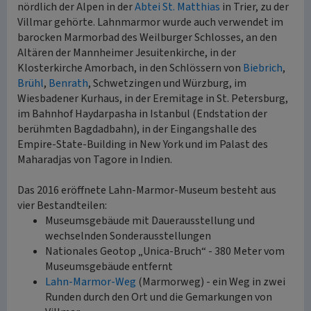
nördlich der Alpen in der
Abtei St. Matthias
in Trier, zu der
Villmar gehörte. Lahnmarmor wurde auch verwendet im
barocken Marmorbad des Weilburger Schlosses, an den
Altären der Mannheimer Jesuitenkirche, in der
Klosterkirche Amorbach, in den Schlössern von
Biebrich
,
Brühl
,
Benrath
, Schwetzingen und Würzburg, im
Wiesbadener Kurhaus, in der Eremitage in St. Petersburg,
im Bahnhof Haydarpasha in Istanbul (Endstation der
berühmten Bagdadbahn), in der Eingangshalle des
Empire-State-Building in New York und im Palast des
Maharadjas von Tagore in Indien.
Das 2016 eröffnete Lahn-Marmor-Museum besteht aus
vier Bestandteilen:
Museumsgebäude mit Dauerausstellung und
wechselnden Sonderausstellungen
Nationales Geotop „Unica-Bruch“ - 380 Meter vom
Museumsgebäude entfernt
Lahn-Marmor-Weg
(Marmorweg) - ein Weg in zwei
Runden durch den Ort und die Gemarkungen von