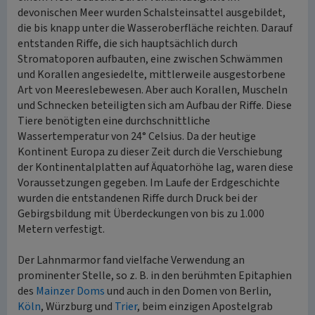
devonischen Meer wurden Schalsteinsattel ausgebildet,
die bis knapp unter die Wasseroberfläche reichten. Darauf
entstanden Riffe, die sich hauptsächlich durch
Stromatoporen aufbauten, eine zwischen Schwämmen
und Korallen angesiedelte, mittlerweile ausgestorbene
Art von Meereslebewesen. Aber auch Korallen, Muscheln
und Schnecken beteiligten sich am Aufbau der Riffe. Diese
Tiere benötigten eine durchschnittliche
Wassertemperatur von 24° Celsius. Da der heutige
Kontinent Europa zu dieser Zeit durch die Verschiebung
der Kontinentalplatten auf Äquatorhöhe lag, waren diese
Voraussetzungen gegeben. Im Laufe der Erdgeschichte
wurden die entstandenen Riffe durch Druck bei der
Gebirgsbildung mit Überdeckungen von bis zu 1.000
Metern verfestigt.
Der Lahnmarmor fand vielfache Verwendung an
prominenter Stelle, so z. B. in den berühmten Epitaphien
des
Mainzer Doms
und auch in den Domen von Berlin,
Köln
, Würzburg und
Trier
, beim einzigen Apostelgrab