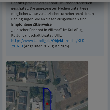
Der hier präsentierte Inhalt ist urheberrechtlich
geschützt. Die angezeigten Medien unterliegen
möglicherweise zusätzlichen urheberrechtlichen
Bedingungen, die an diesen ausgewiesen sind.
Empfohlene Zitierweise
„Jüdischer Friedhof in Villmar”. In: KuLaDig,
Kultur.Landschaft.Digital. URL:
https://www.kuladig.de/Objektansicht/KLD-
291613
(Abgerufen: 9. August 2026)