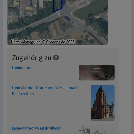
Zugehörig zu
3
Lahnmarmor
Lahn-Marmor-Route von Wetzlar nach
Balduinstein
Lahn-Marmor-Weg in Villmar