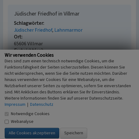
Jüdischer Friedhof in Villmar
Schlagwörter
Jüdischer Friedhof
Lahnmarmor
Ort
65606 Villmar
Fachsicht(en)
Wir verwenden Cookies
Kulturlandschaftspflege, Landeskunde
Dies sind zum einen technisch notwendige Cookies, um die
Erfassungsmaßstab
Funktionsfähigkeit der Seiten sicherzustellen. Diesen können Sie
i.d.R. 1:5.000 (größer als 1:20.000)
nicht widersprechen, wenn Sie die Seite nutzen möchten. Darüber
Erfassungsmethode
hinaus verwenden wir Cookies für eine Webanalyse, um die
Geländebegehung/-kartierung
Nutzbarkeit unserer Seiten zu optimieren, sofern Sie einverstanden
Historischer Zeitraum
sind. Mit Anklicken des Buttons erklären Sie Ihr Einverständnis.
Beginn 1930
Weitere Informationen finden Sie auf unserer Datenschutzseite.
Impressum
|
Datenschutz
Notwendige Cookies
Webanalyse
Empfohlene Zitierweise
Urheberrechtlicher Hinweis