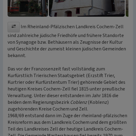
Im Rheinland-Pfälzischen Landkreis Cochem-Zell
sind zahlreiche jüdische Friedhöfe und frühere Standorte
von Synagoge bzw. Bethäusern als Zeugnisse der Kultur
und Geschichte der zumeist kleinen jüdischen Gemeinden
bekannt.
Das vor der Franzosenzeit fast vollständig zum
Kurfürstlich Trierischen Staatsgebiet (Erzstift Trier,
Kurtrier oder Kurfürstentum Trier) gehörende Gebiet des
heutigen Kreises Cochem-Zell fiel 1815 unter preußische
Verwaltung. Unter dieser entstanden im Jahr 1816 die
beiden dem Regierungsbezirk
Coblenz
(Koblenz)
zugehörenden Kreise Cochem und Zell.
1968/69 entstand dann im Zuge der rheinland-pfälzischen
Kreisreform aus dem Landkreis Cochem und dem größten
Teil des Landkreises Zell der heutige Landkreis Cochem-
Zell. Die Gemeinde Mastershausen fiel bereits 1970 zum