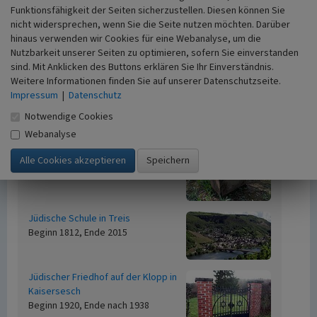
Funktionsfähigkeit der Seiten sicherzustellen. Diesen können Sie
nicht widersprechen, wenn Sie die Seite nutzen möchten. Darüber
hinaus verwenden wir Cookies für eine Webanalyse, um die
Gaststätte und Wohnhaus Dahl in Gevenich
Nutzbarkeit unserer Seiten zu optimieren, sofern Sie einverstanden
Beginn vor 1856, Ende 1901
sind. Mit Anklicken des Buttons erklären Sie Ihr Einverständnis.
Weitere Informationen finden Sie auf unserer Datenschutzseite.
Jüdische Betstube in Merl
Impressum
|
Datenschutz
Beginn vor 1846
Notwendige Cookies
Webanalyse
Jüdische Betstube Lutzerath
Beginn 1859, Ende 1920 bis 1930
Jüdische Schule in Treis
Beginn 1812, Ende 2015
Jüdischer Friedhof auf der Klopp in
Kaisersesch
Beginn 1920, Ende nach 1938