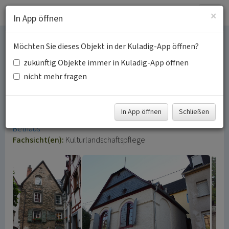
Togg
×
In App öffnen
navig
Möchten Sie dieses Objekt in der Kuladig-App öffnen?
Jüdische Kultur und
zukünftig Objekte immer in Kuladig-App öffnen
Geschichte im Landkreis
nicht mehr fragen
Cochem-Zell
In App öffnen
Schließen
Schlagwörter:
Judentum
Jüdischer Friedhof
Synagoge
Bethaus
Fachsicht(en):
Kulturlandschaftspflege